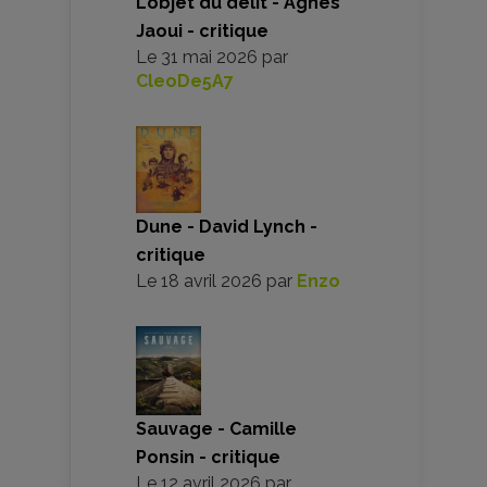
L’objet du délit - Agnès
Jaoui - critique
Le
31 mai 2026
par
CleoDe5A7
Dune - David Lynch -
critique
Le
18 avril 2026
par
Enzo
Sauvage - Camille
Ponsin - critique
Le
12 avril 2026
par