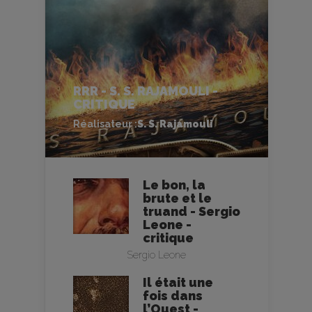
RRR - S. S. RAJAMOULI -
CRITIQUE
Réalisateur :
S. S. Rajamouli
Le bon, la
brute et le
truand - Sergio
Leone -
critique
Sergio Leone
Il était une
fois dans
l’Ouest -