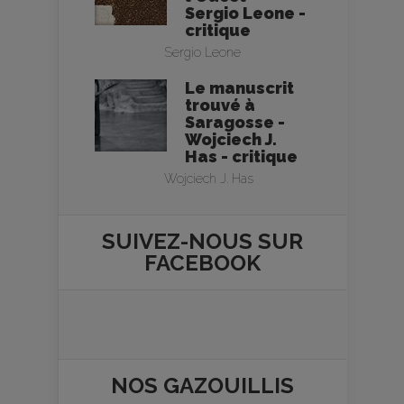
Sergio Leone -
critique
Sergio Leone
Le manuscrit
trouvé à
Saragosse -
Wojciech J.
Has - critique
Wojciech J. Has
SUIVEZ-NOUS SUR
FACEBOOK
NOS
GAZOUILLIS