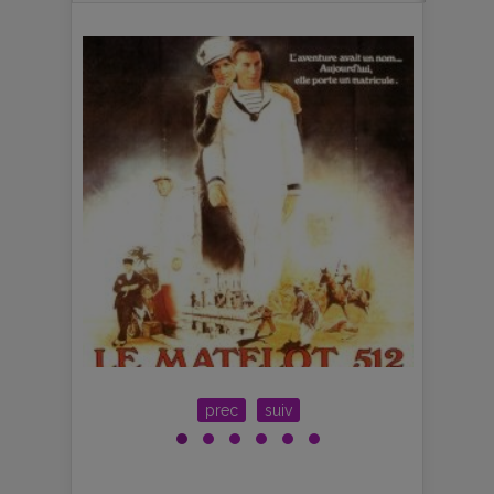
prec
suiv