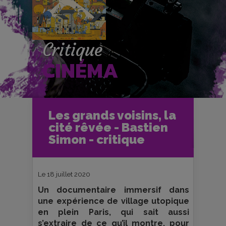
Critique
CINÉMA
Accueil
Cinéma
Les grands voisins, la
Critiques et fiches films
cité rêvée - Bastien
Les grands voisins, la cité rêvée -
Bastien Simon - critique
Simon - critique
Le 18 juillet 2020
Un documentaire immersif dans
une expérience de village utopique
en plein Paris, qui sait aussi
s’extraire de ce qu’il montre, pour