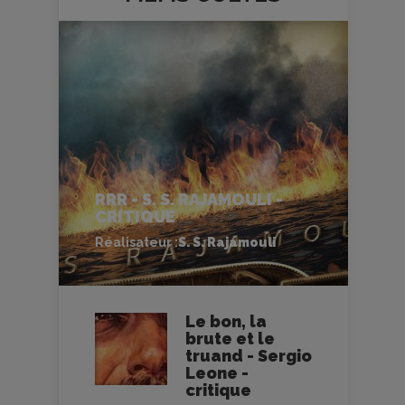
RRR - S. S. RAJAMOULI -
CRITIQUE
Réalisateur :
S. S. Rajamouli
Le bon, la
brute et le
truand - Sergio
Leone -
critique