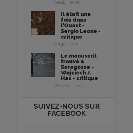
Sergio Leone
Il était une
fois dans
l’Ouest -
Sergio Leone -
critique
Sergio Leone
Le manuscrit
trouvé à
Saragosse -
Wojciech J.
Has - critique
Wojciech J. Has
SUIVEZ-NOUS SUR
FACEBOOK