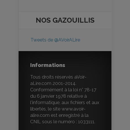
NOS
GAZOUILLIS
Tweets de @AVoirALire
Informations
Tous droits réservés aVoir-
aLire.com 2001-2014.
Conformément à la loi n° 78-17
du 6 janvier 1978 relative à
l'informatique, aux fichiers et aux
libertés, le site www.avoir-
alire.com est enregistré à la
CNIL sous le numéro : 1033111.