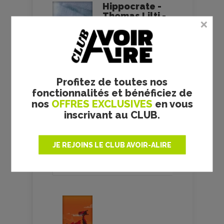
Hippocrate -
Thomas Lilti -
critique
Première
année - le test
DVD
Profitez de toutes nos
12/09/2018
fonctionnalités et bénéficiez de
nos
OFFRES EXCLUSIVES
en vous
Thomas Lilti
inscrivant au CLUB.
JE REJOINS LE CLUB AVOIR-ALIRE
VOS AVIS