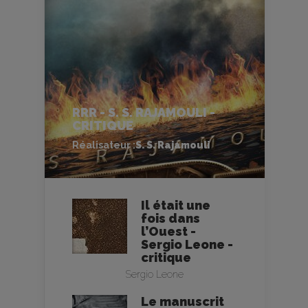
RRR - S. S. RAJAMOULI -
CRITIQUE
Réalisateur :
S. S. Rajamouli
Il était une
fois dans
l’Ouest -
Sergio Leone -
critique
Sergio Leone
Le manuscrit