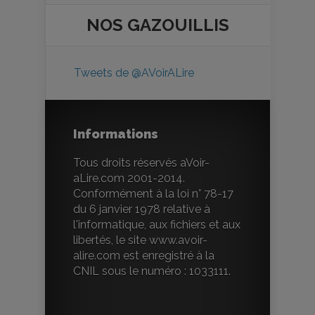
NOS
GAZOUILLIS
Tweets de @AVoirALire
Informations
Tous droits réservés aVoir-
aLire.com 2001-2014.
Conformément à la loi n° 78-17
du 6 janvier 1978 relative à
l'informatique, aux fichiers et aux
libertés, le site www.avoir-
alire.com est enregistré à la
CNIL sous le numéro : 1033111.