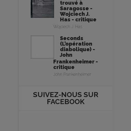
trouvé à
Saragosse -
Wojciech J.
Has - critique
Wojciech J. Has
Seconds
(L’opération
diabolique) -
John
Frankenheimer -
critique
John Frankenheimer
SUIVEZ-NOUS SUR
FACEBOOK