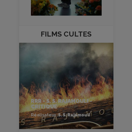
FILMS
CULTES
RRR - S. S. RAJAMOULI -
CRITIQUE
Réalisateur :
S. S. Rajamouli