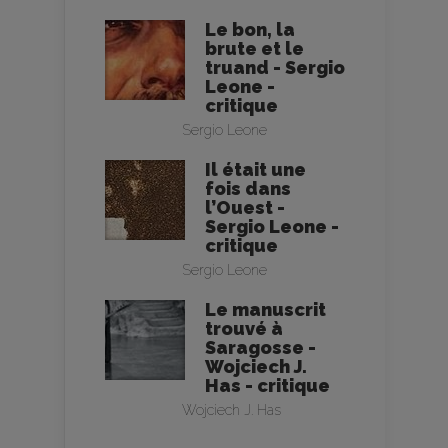
Le bon, la
brute et le
truand - Sergio
Leone -
critique
Sergio Leone
Il était une
fois dans
l’Ouest -
Sergio Leone -
critique
Sergio Leone
Le manuscrit
trouvé à
Saragosse -
Wojciech J.
Has - critique
Wojciech J. Has