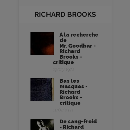
RICHARD BROOKS
À la recherche
de
Mr. Goodbar -
Richard
Brooks -
critique
29/03/1978
Bas les
masques -
Richard
Brooks -
critique
11/02/1953
De sang-froid
- Richard