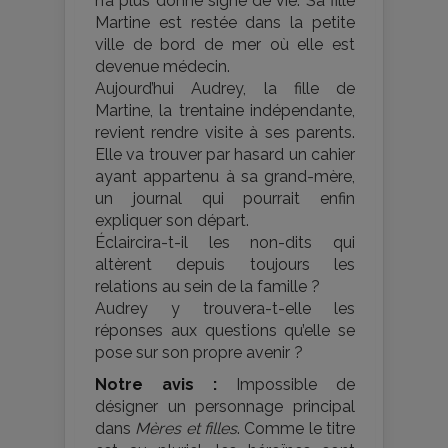
n’a plus donné signe de vie. Sa fille
Martine est restée dans la petite
ville de bord de mer où elle est
devenue médecin.
Aujourd’hui Audrey, la fille de
Martine, la trentaine indépendante,
revient rendre visite à ses parents.
Elle va trouver par hasard un cahier
ayant appartenu à sa grand-mère,
un journal qui pourrait enfin
expliquer son départ.
Éclaircira-t-il les non-dits qui
altèrent depuis toujours les
relations au sein de la famille ?
Audrey y trouvera-t-elle les
réponses aux questions qu’elle se
pose sur son propre avenir ?
Notre avis :
Impossible de
désigner un personnage principal
dans
Mères et filles
. Comme le titre