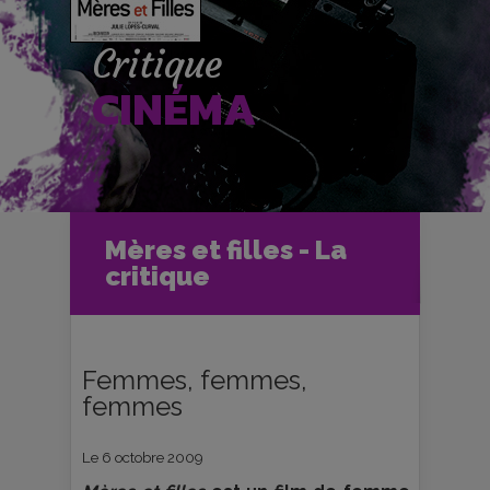
Critique
CINÉMA
Accueil
Cinéma
Mères et filles - La
Critiques et fiches films
critique
Mères et filles - La critique
Femmes, femmes,
femmes
Le 6 octobre 2009