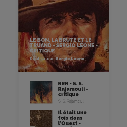
LE BON, LA BRUTE ET LE
TRUAND - SERGIO LEONE -
CRITIQUE
Réalisateur :
Sergio Leone
RRR - S. S.
Rajamouli -
critique
S. S. Rajamouli
Il était une
fois dans
l’Ouest -