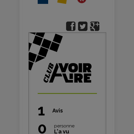
1
Avis
0
personne
L'a vu