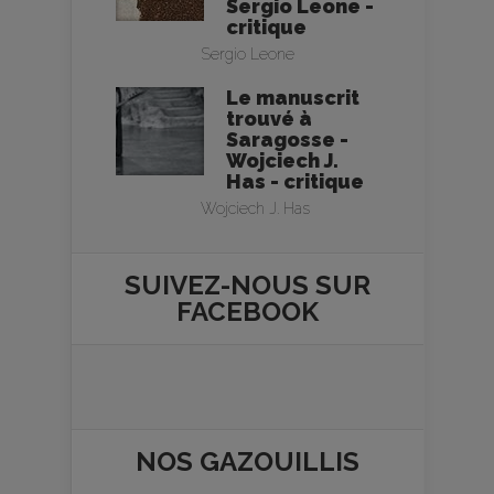
Sergio Leone -
critique
Sergio Leone
Le manuscrit
trouvé à
Saragosse -
Wojciech J.
Has - critique
Wojciech J. Has
SUIVEZ-NOUS SUR
FACEBOOK
NOS
GAZOUILLIS