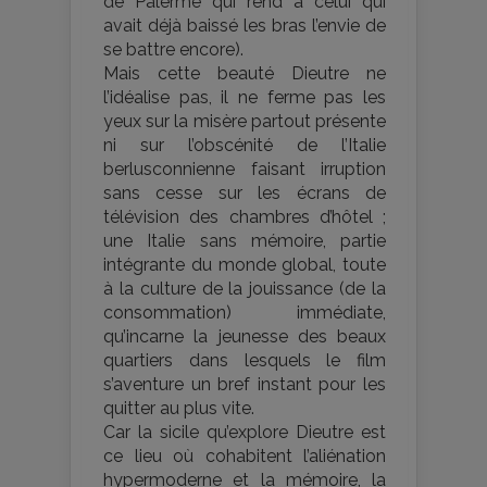
de Palerme qui rend à celui qui
avait déjà baissé les bras l’envie de
se battre encore).
Mais cette beauté Dieutre ne
l’idéalise pas, il ne ferme pas les
yeux sur la misère partout présente
ni sur l’obscénité de l’Italie
berlusconnienne faisant irruption
sans cesse sur les écrans de
télévision des chambres d’hôtel ;
une Italie sans mémoire, partie
intégrante du monde global, toute
à la culture de la jouissance (de la
consommation) immédiate,
qu’incarne la jeunesse des beaux
quartiers dans lesquels le film
s’aventure un bref instant pour les
quitter au plus vite.
Car la sicile qu’explore Dieutre est
ce lieu où cohabitent l’aliénation
hypermoderne et la mémoire, la