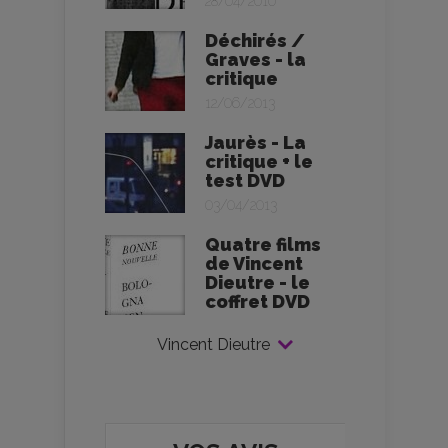
28/04/2010
Déchirés /
Graves - la
critique
12/06/2013
Jaurès - La
critique + le
test DVD
03/04/2013
Quatre films
de Vincent
Dieutre - le
coffret DVD
Vincent Dieutre