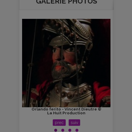
GALERIE PHOTOS
tre ©
Orlando ferito - Vincent Dieutre ©
Orla
La Huit Production
prec
suiv