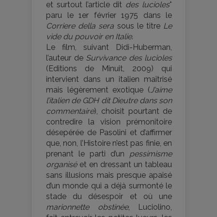
et surtout l’article dit
des lucioles
*
paru le 1er février 1975 dans le
Corriere della sera
sous le titre
Le
vide du pouvoir en Italie
.
Le film, suivant Didi-Huberman,
l’auteur de
Survivance des lucioles
(Editions de Minuit, 2009) qui
intervient dans un italien maîtrisé
mais légèrement exotique (
J’aime
l’italien de GDH dit Dieutre dans son
commentaire
), choisit pourtant de
contredire la vision prémonitoire
désepérée de Pasolini et d’affirmer
que, non, l’Histoire n’est pas finie, en
prenant le parti d’un
pessimisme
organisé
et en dressant un tableau
sans illusions mais presque apaisé
d’un monde qui a déjà surmonté le
stade du désespoir et où une
marionnette obstinée
, Luciolino,