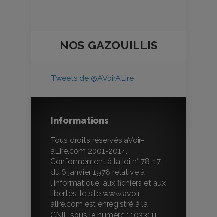
NOS
GAZOUILLIS
Tweets de @AVoirALire
Informations
Tous droits réservés aVoir-
aLire.com 2001-2014.
Conformément à la loi n° 78-17
du 6 janvier 1978 relative à
l'informatique, aux fichiers et aux
libertés, le site www.avoir-
alire.com est enregistré à la
CNIL sous le numéro : 1033111.