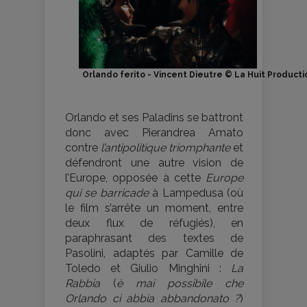
Orlando ferito - Vincent Dieutre © La Huit Producti
Orlando et ses Paladins se battront
donc avec Pierandrea Amato
contre
l’antipolitique triomphante
et
défendront une autre vision de
l’Europe, opposée à cette
Europe
qui se barricade
à Lampedusa (où
le film s’arrête un moment, entre
deux flux de réfugiés), en
paraphrasant des textes de
Pasolini, adaptés par Camille de
Toledo et Giulio Minghini :
La
Rabbia
(
è mai possibile che
Orlando ci abbia abbandonato ?
)