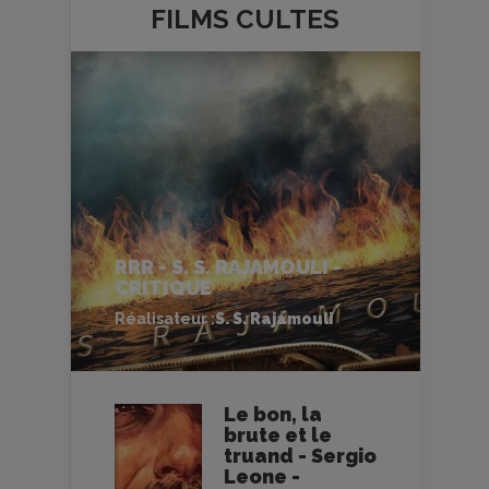
FILMS
CULTES
RRR - S. S. RAJAMOULI -
CRITIQUE
Réalisateur :
S. S. Rajamouli
Le bon, la
brute et le
truand - Sergio
Leone -