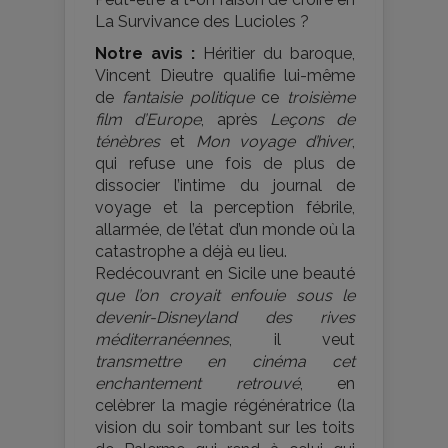
La Survivance des Lucioles ?
Notre avis :
Héritier du baroque,
Vincent Dieutre qualifie lui-même
de
fantaisie politique
ce
troisième
film d’Europe
, après
Leçons de
ténèbres
et
Mon voyage d’hiver
,
qui refuse une fois de plus de
dissocier l’intime du journal de
voyage et la perception fébrile,
allarmée, de l’état d’un monde où la
catastrophe a déjà eu lieu.
Redécouvrant en Sicile une beauté
que l’on croyait enfouie sous le
devenir-Disneyland des rives
méditerranéennes
, il veut
transmettre en cinéma cet
enchantement retrouvé
, en
celèbrer la magie régénératrice (la
vision du soir tombant sur les toits