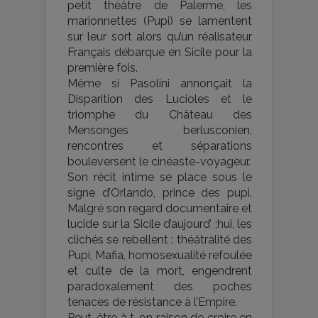
petit théâtre de Palerme, les
marionnettes (Pupi) se lamentent
sur leur sort alors qu’un réalisateur
Français débarque en Sicile pour la
première fois.
Même si Pasolini annonçait la
Disparition des Lucioles et le
triomphe du Château des
Mensonges berlusconien,
rencontres et séparations
bouleversent le cinéaste-voyageur.
Son récit intime se place sous le
signe d’Orlando, prince des pupi.
Malgré son regard documentaire et
lucide sur la Sicile d’aujourd’ ;hui, les
clichés se rebellent : théâtralité des
Pupi, Mafia, homosexualité refoulée
et culte de la mort, engendrent
paradoxalement des poches
tenaces de résistance à l’Empire.
Peut-être à t-on raison de croire en