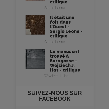
critique
Sergio Leone
Il était une
fois dans
l’Ouest -
Sergio Leone -
critique
Sergio Leone
Le manuscrit
trouvé à
Saragosse -
Wojciech J.
Has - critique
Wojciech J. Has
SUIVEZ-NOUS SUR
FACEBOOK