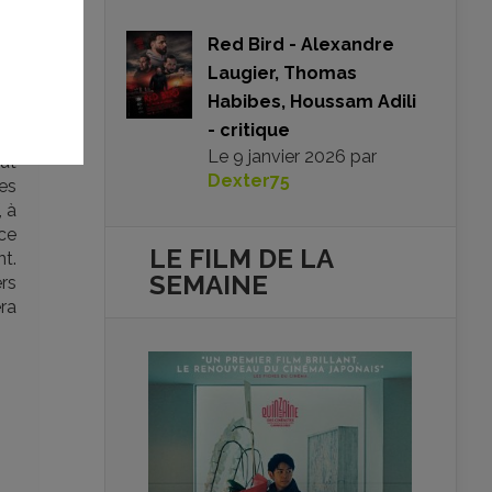
Red Bird - Alexandre
Laugier, Thomas
lle
Habibes, Houssam Adili
lui
- critique
e,
Le
9 janvier 2026
par
eut
Dexter75
des
, à
ce
LE FILM DE
LA
t.
SEMAINE
ers
ra