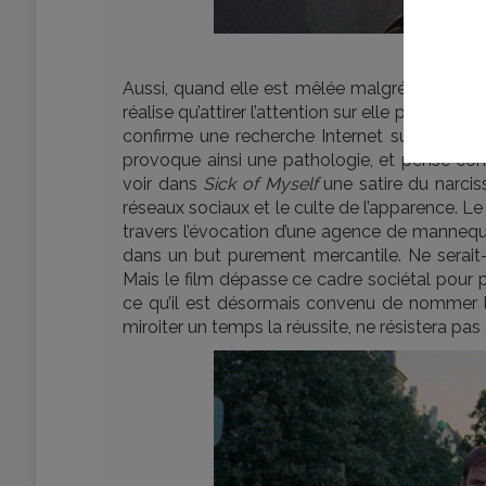
© 2022 Os
Aussi, quand elle est mêlée malgré elle à un fa
réalise qu’attirer l’attention sur elle par tous 
confirme une recherche Internet sur une étr
provoque ainsi une pathologie, et pense conn
voir dans
Sick of Myself
une satire du narciss
réseaux sociaux et le culte de l’apparence. Le
travers l’évocation d’une agence de mannequ
dans un but purement mercantile. Ne serait
Mais le film dépasse ce cadre sociétal pour 
ce qu’il est désormais convenu de nommer l
miroiter un temps la réussite, ne résistera pas