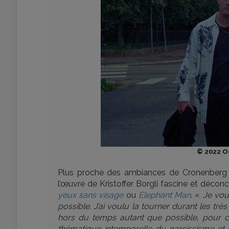
© 2022 Os
Plus proche des ambiances de Cronenberg q
l’œuvre de Kristoffer Borgli fascine et déco
yeux sans visage
ou
Elephant Man
. «
Je voul
possible. J’ai voulu la tourner durant les tr
hors du temps autant que possible, pour co
thématique intemporelle du narcissisme et 