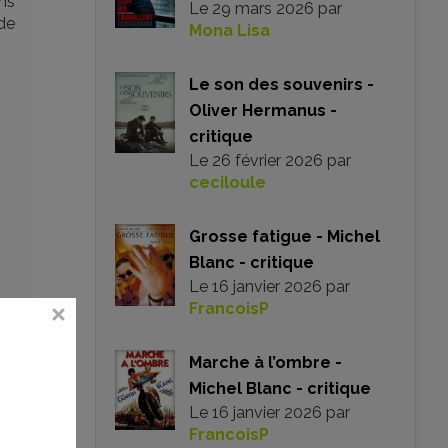
ans
Le
29 mars 2026
par
 de
Mona Lisa
Le son des souvenirs -
Oliver Hermanus -
critique
Le
26 février 2026
par
ceciloule
Grosse fatigue - Michel
Blanc - critique
Le
16 janvier 2026
par
FrancoisP
Marche à l’ombre -
Michel Blanc - critique
Le
16 janvier 2026
par
FrancoisP