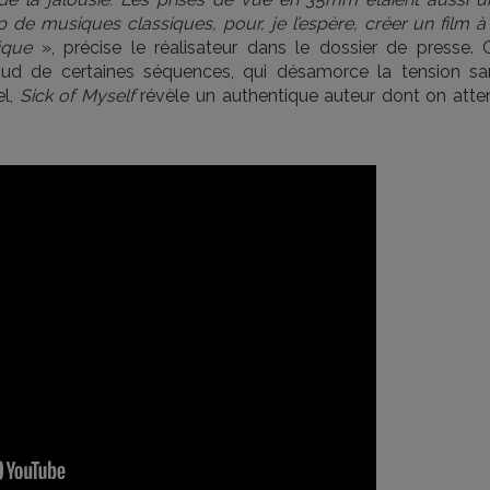
e musiques classiques, pour, je l’espère, créer un film à 
ique
», précise le réalisateur dans le dossier de presse. 
rdaud de certaines séquences, qui désamorce la tension sa
el,
Sick of Myself
révèle un authentique auteur dont on atte