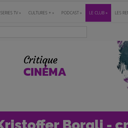
SERIES TV
»
CULTURES +
»
PODCAST
»
LE CLUB
»
LES RE
Critique
CINÉMA
Kristoffer Borgli - c