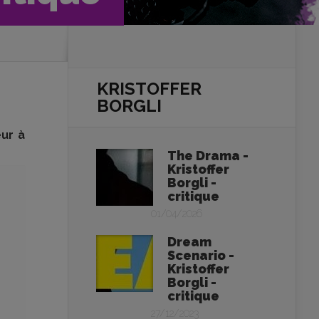
KRISTOFFER
BORGLI
ur à
The Drama -
Kristoffer
Borgli -
critique
01/04/2026
Dream
Scenario -
Kristoffer
Borgli -
critique
27/12/2023