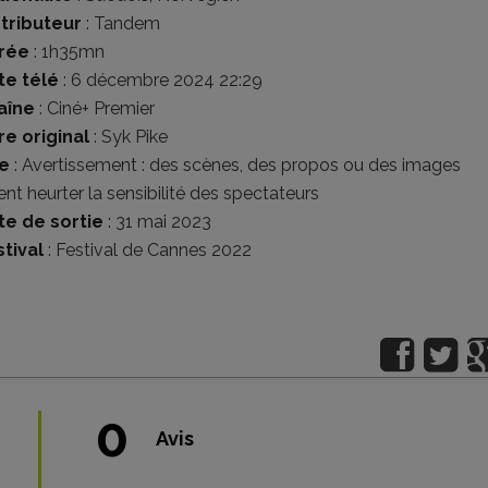
stributeur
:
Tandem
rée
: 1h35mn
te télé
: 6 décembre 2024 22:29
aîne
: Ciné+ Premier
re original
: Syk Pike
e
:
Avertissement : des scènes, des propos ou des images
nt heurter la sensibilité des spectateurs
te de sortie
: 31 mai 2023
tival
:
Festival de Cannes 2022
0
Avis