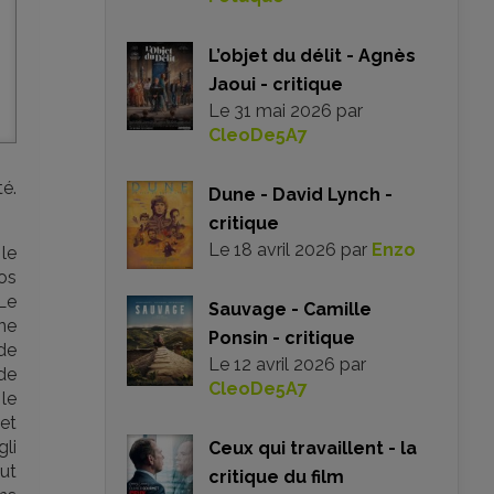
L’objet du délit - Agnès
Jaoui - critique
Le
31 mai 2026
par
CleoDe5A7
é.
Dune - David Lynch -
critique
Le
18 avril 2026
par
Enzo
le
Los
Le
Sauvage - Camille
ne
Ponsin - critique
 de
Le
12 avril 2026
par
de
CleoDe5A7
le
 et
gli
Ceux qui travaillent - la
ut
critique du film