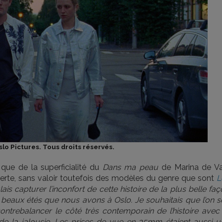
lo Pictures. Tous droits réservés.
ue de la superficialité du
Dans ma peau
de Marina de Va
ncerte, sans valoir toutefois des modèles du genre que sont
L
ais capturer l’inconfort de cette histoire de la plus belle fa
ès beaux étés que nous avons à Oslo. Je souhaitais que l’on s
ntrebalancer le côté très contemporain de l’histoire avec 
de la jalousie. Les prises de vue en 35mm étaient aussi u