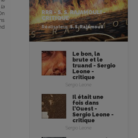
la
RRR - S. S. RAJAMOULI -
On
CRITIQUE
ns
nd
Réalisateur :
S. S. Rajamouli
Le bon, la
brute et le
truand - Sergio
Leone -
critique
Sergio Leone
Il était une
fois dans
l’Ouest -
Sergio Leone -
critique
Sergio Leone