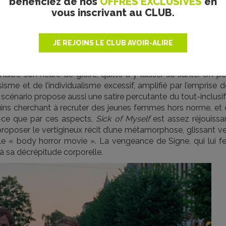
bénéficiez de nos
OFFRES EXCLUSIVES
en
vous inscrivant au CLUB.
lo Pictures. Tous droits réservés.
it divers (l’agression d’une des ses clientes par un chien), e
JE REJOINS LE CLUB AVOIR-ALIRE
les moyens est indispensable pour atteindre la célébrité, ce qui 
ange maladie de la peau. Signe, qui ment comme elle respir
aître son heure de gloire, quitte à y laisser sa santé. On p
isme et de l’individualisme excessif, amplifié par l’emprise 
 scénario propose aussi une satire percutante du tout-inclusif
ins cherchant à recruter des jeunes femmes hors norme, et 
-ce que par ces aspects,
Sick of Myself
est assez réjouissan
proposer le vertigineux récit d’une métamorphose, glissant v
e « body horror movie ». La vengeance de Signe, qui lui fe
 à sa décrépitude corporelle.