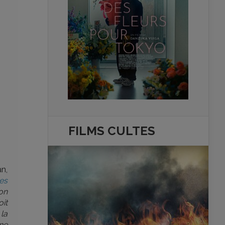
FILMS
CULTES
n,
es
çon
oit
la
ne