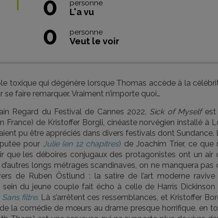
0
personne
L'a vu
0
personne
Veut le voir
e toxique qui dégénère lorsque Thomas accède à la célébrit
r se faire remarquer. Vraiment n’importe quoi…
ain Regard du Festival de Cannes 2022,
Sick of Myself
est 
 France) de Kristoffer Borgli, cinéaste norvégien installé à 
ient pu être appréciés dans divers festivals dont Sundance. 
réputée pour
Julie (en 12 chapitres
)
de Joachim Trier, ce que 
lair que les déboires conjugaux des protagonistes ont un air
c d’autres longs métrages scandinaves, on ne manquera pas 
ers de Ruben Östlund : la satire de l’art moderne ravive 
au sein du jeune couple fait écho à celle de Harris Dickinson
e
Sans filtre
. Là s’arrêtent ces ressemblances, et Kristoffer Bor
à de la comédie de mœurs au drame presque horrifique, en to