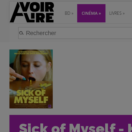
BD
»
CINÉMA
»
LIVRES
»
Sick of Myself - 