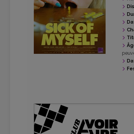
Di
Du
Da
Ch
Tit
Âg
peuve
Da
Fes