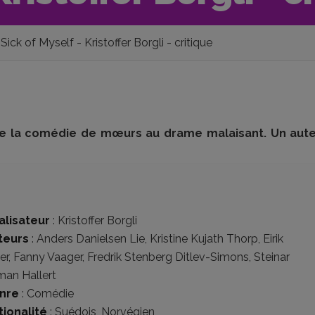
Sick of Myself - Kristoffer Borgli - critique
de la comédie de mœurs au drame malaisant. Un aute
alisateur
:
Kristoffer Borgli
teurs
:
Anders Danielsen Lie
,
Kristine Kujath Thorp
,
Eirik
er
,
Fanny Vaager
,
Fredrik Stenberg Ditlev-Simons
,
Steinar
an Hallert
nre
:
Comédie
tionalité
:
Suédois
,
Norvégien