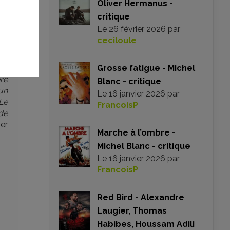
Oliver Hermanus -
r,
critique
us
Le
26 février 2026
par
de
ceciloule
ie
e,
rio
Grosse fatigue - Michel
re
Blanc - critique
’un
Le
16 janvier 2026
par
Le
FrancoisP
de
er
Marche à l’ombre -
Michel Blanc - critique
Le
16 janvier 2026
par
FrancoisP
Red Bird - Alexandre
Laugier, Thomas
Habibes, Houssam Adili