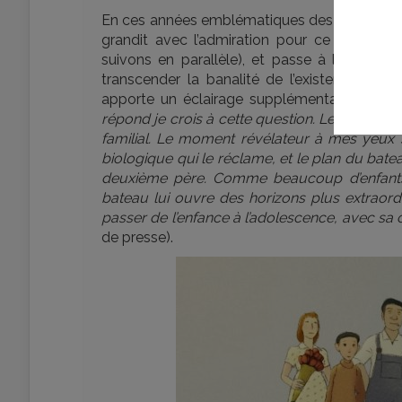
En ces années emblématiques des Trente Glor
grandit avec l’admiration pour ce projet,
suivons en parallèle), et passe à l’âge adu
transcender la banalité de l’existence, mê
apporte un éclairage supplémentaire : «
Le
répond je crois à cette question. Le bateau 
familial. Le moment révélateur à mes yeux s
biologique qui le réclame, et le plan du batea
deuxième père. Comme beaucoup d’enfants,
bateau lui ouvre des horizons plus extraord
passer de l’enfance à l’adolescence, avec sa
de presse).