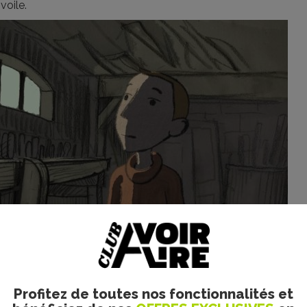
voile.
Films, Mélusine Productions / Gebeka
Profitez de toutes nos fonctionnalités et
ilms. Tous droits réservés.