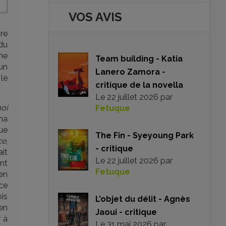
VOS AVIS
re
 du
ne
Team building - Katia
 un
Lanero Zamora -
 le
critique de la novella
Le
22 juillet 2026
par
oi
Fetuque
éma
que
The Fin - Syeyoung Park
ce
,
- critique
ait
Le
22 juillet 2026
par
nt
Fetuque
 en
ice
is
L’objet du délit - Agnès
en
Jaoui - critique
r à
Le
31 mai 2026
par