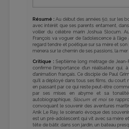
Résumé :
Au début des années 50, sur les b
avec intérêt que ses parents entament, dans le
voilier du célèbre marin Joshua Slocum. A
François va voguer de l’adolescence à l’âge 
regard tendre et poétique sur sa mère et son
mènera sur le chemin de ses passions, la mer e
Critique :
Septième long métrage de Jean-Fr
confirme l’importance d’un réalisateur qui, 
d’animation français. Ce disciple de Paul Grim
qu’il a déployé dans tous ses films, du cour
en passant par ce qui reste peut-être comm
par ses mises en abyme et sa tonalité on
autobiographique,
Slocum et moi
se rappro
convoquant le souvenir des aventures mari
Anik Le Ray, le scénario évoque des souvenir
est un pré-adolescent qui vit avec sa mère e
tête de bâtir, dans son jardin, un bateau pre