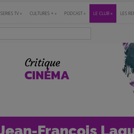
SERIES TV
»
CULTURES +
»
PODCAST
»
LE CLUB
»
LES RE
Critique
CINÉMA
Jean-François Lagui