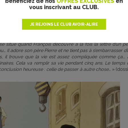
bénéficiez de nos
OFFRES EXCLUSIVES
en
vous inscrivant au CLUB.
ieuses, François, lui-même passionné par les épopées en me
 se documente sur le véritable parcours de Slocum (que no
lte en réalisant que les souhaits les plus fous permettent 
JE REJOINS LE CLUB AVOIR-ALIRE
me s’ils ne sont pas menés à terme. Jean-François Laguion
 malentendu affectif, assez courant entre un fils et son pèr
étant sans aucun doute pour Pierre une arche nécessaire au t
e situe quand François découvre à la fois la lettre d’un pè
u… Il adore son père Pierre et ne tient pas à s’embarrasser d
 il trouve que la vie est assez compliquée comme ça... 
inaires. Cela va remplir sa vie pendant cinq ans. Le temps 
 conclusion heureuse : celle de passer à autre chose…
» (dossi