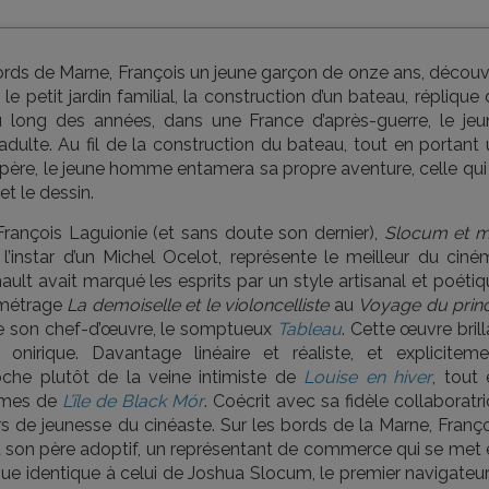
ords de Marne, François un jeune garçon de onze ans, découv
 petit jardin familial, la construction d’un bateau, réplique
u long des années, dans une France d’après-guerre, le jeu
adulte. Au fil de la construction du bateau, tout en portant
 père, le jeune homme entamera sa propre aventure, celle qui
t le dessin.
ançois Laguionie (et sans doute son dernier),
Slocum et m
à l’instar d’un Michel Ocelot, représente le meilleur du cin
ault avait marqué les esprits par un style artisanal et poéti
t métrage
La demoiselle et le violoncelliste
au
Voyage du prin
e son chef-d’œuvre, le somptueux
Tableau
. Cette œuvre brill
irique. Davantage linéaire et réaliste, et expliciteme
che plutôt de la veine intimiste de
Louise en hiver
, tout
times de
L’île de Black Mór
. Coécrit avec sa fidèle collaboratr
s de jeunesse du cinéaste. Sur les bords de la Marne, Franço
t son père adoptif, un représentant de commerce qui se met 
sque identique à celui de Joshua Slocum, le premier navigateu