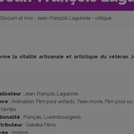
Slocum et moi - Jean-François Laguionie - critique
rme la vitalité artisanale et artistique du vétéran 
alisateur
:
Jean-François Laguionie
nre
:
Animation
,
Film pour enfants
,
Teen movie
,
Film pour ou
 famille
tionalité
:
Français
,
Luxembourgeois
stributeur
:
Gebeka Films
rée
: 1h16mn