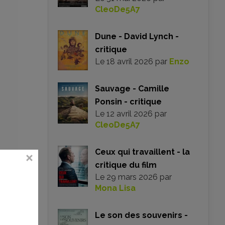
CleoDe5A7
Dune - David Lynch -
critique
Le
18 avril 2026
par
Enzo
Sauvage - Camille
Ponsin - critique
Le
12 avril 2026
par
CleoDe5A7
Ceux qui travaillent - la
critique du film
Le
29 mars 2026
par
Mona Lisa
Le son des souvenirs -