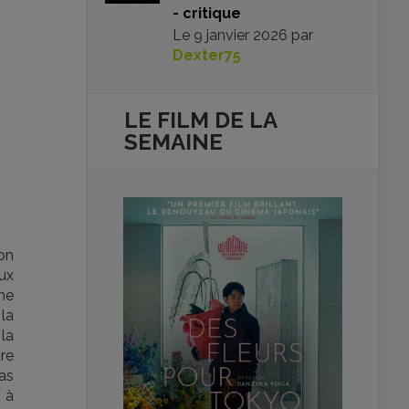
- critique
Le
9 janvier 2026
par
Dexter75
LE FILM DE
LA
SEMAINE
ton
ux
he
 la
 la
re
as
 à