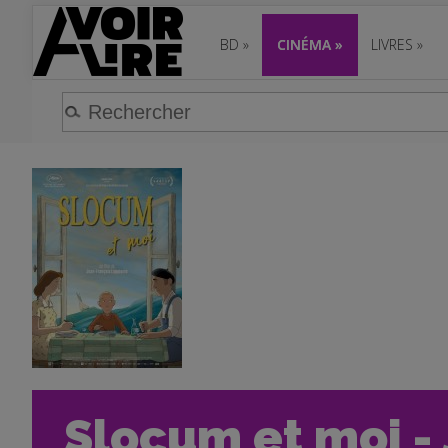
BD
»
CINÉMA
»
LIVRES
»
Slocum et moi - 