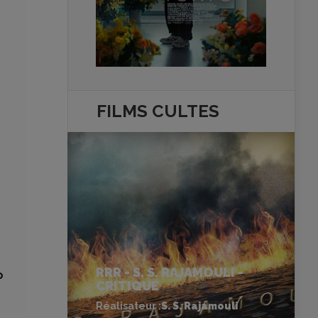
FILMS
CULTES
RRR - S. S. RAJAMOULI -
o
CRITIQUE
Réalisateur :
S. S. Rajamouli