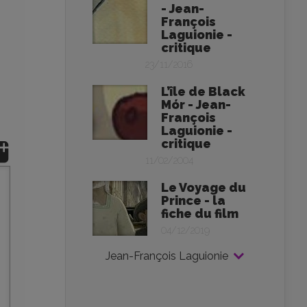
- Jean-
François
Laguionie -
critique
23/11/2016
L’île de Black
Mór - Jean-
François
Laguionie -
critique
11/02/2004
Le Voyage du
Prince - la
fiche du film
04/12/2019
Jean-François Laguionie