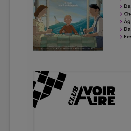
Da
Ch
Âg
Da
Fes