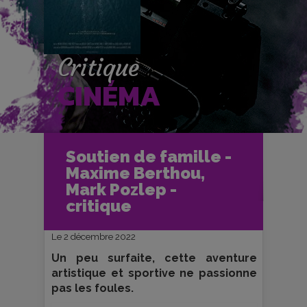
Critique
CINÉMA
Accueil
Cinéma
Soutien de famille -
Critiques et fiches films
Maxime Berthou,
Soutien de famille - Maxime Berthou,
Mark Pozlep - critique
Mark Pozlep -
critique
Le 2 décembre 2022
Un peu surfaite, cette aventure
artistique et sportive ne passionne
pas les foules.