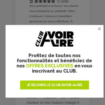
0 vote
Pour participer à ce forum, vous devez
vous enregistrer au préalable. Merci
d’indiquer ci-dessous l’identifiant
personnel qui vous a été fourni. Si
vous n’êtes pas enregistré, vous
devez vous inscrire.
Connexion
|
S’inscrire
|
mot de passe oublié ?
Profitez de toutes nos
fonctionnalités et bénéficiez de
nos
OFFRES EXCLUSIVES
en vous
inscrivant au CLUB.
aVoir-aLire.com, dont le contenu
JE REJOINS LE CLUB AVOIR-ALIRE
est produit bénévolement par
une
association culturelle à but non
lucratif
, respecte les droits
d’auteur et s’est toujours engagé à