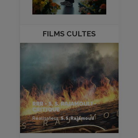
FILMS
CULTES
RRR - S. S. RAJAMOULI -
CRITIQUE
Réalisateur :
S. S. Rajamouli