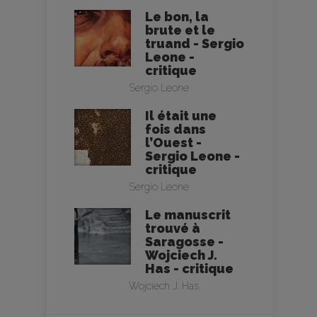
Le bon, la
brute et le
truand - Sergio
Leone -
critique
Sergio Leone
Il était une
fois dans
l’Ouest -
Sergio Leone -
critique
Sergio Leone
Le manuscrit
trouvé à
Saragosse -
Wojciech J.
Has - critique
Wojciech J. Has