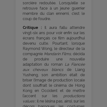
sorcière redoutée. Lorsqu’elle se
retrouve face à un jeune guerrier
membre du clan ennemi, c’est le
coup de foudre.
Critique :
Il aura fallu attendre
vingt-six ans pour voir enfin sur les
écrans français ce film aujourd’hui
devenu culte. Pourtant, lorsque
Raymond Wong, le directeur de la
compagnie
Mandarin Films
, décida
de produire une nouvelle
adaptation du roman
La Fiancée
aux cheveux blancs
de Liang
Yusheng, son ambition était de
briser l’image de production locale
dont souffrait le cinéma de Hong
Kong en Occident et de mettre
l’accent sur les
productions
values
: il ne lésina pas, ainsi, sur les
décors baroques, les costumes