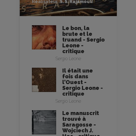
Réalisateur :
S. S. Rajamouli
Le bon, la
brute et le
truand - Sergio
Leone -
critique
Sergio Leone
Il était une
fois dans
l’Ouest -
Sergio Leone -
critique
Sergio Leone
Le manuscrit
trouvé à
Saragosse -
Wojciech J.