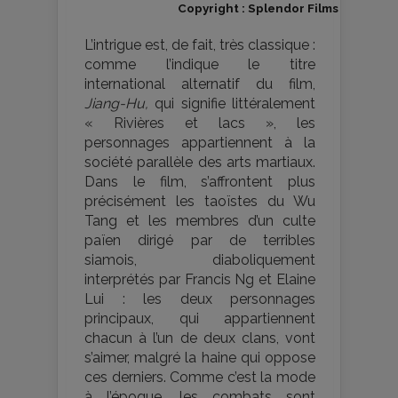
Copyright : Splendor Films
L’intrigue est, de fait, très classique :
comme l’indique le titre
international alternatif du film,
Jiang-Hu,
qui signifie littéralement
« Rivières et lacs », les
personnages appartiennent à la
société parallèle des arts martiaux.
Dans le film, s’affrontent plus
précisément les taoïstes du Wu
Tang et les membres d’un culte
païen dirigé par de terribles
siamois, diaboliquement
interprétés par Francis Ng et Elaine
Lui : les deux personnages
principaux, qui appartiennent
chacun à l’un de deux clans, vont
s’aimer, malgré la haine qui oppose
ces derniers. Comme c’est la mode
à l’époque, les combats sont