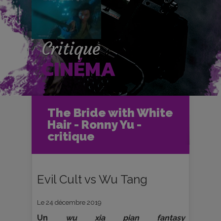
Critique
CINÉMA
Accueil
Cinéma
The Bride with White
Critiques et fiches films
Hair - Ronny Yu -
The Bride with White Hair - Ronny Yu
- critique
critique
Evil Cult vs Wu Tang
Le 24 décembre 2019
Un
wu xia pian fantasy