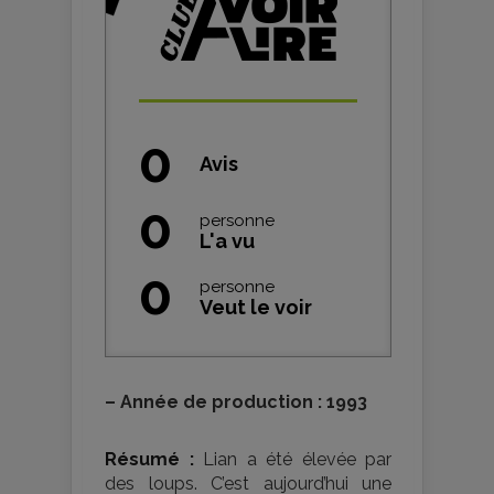
0
Avis
0
personne
L'a vu
0
personne
Veut le voir
–
Année de production : 1993
Résumé :
Lian a été élevée par
des loups. C’est aujourd’hui une