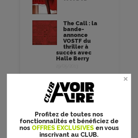
The Call : la
bande-
annonce
VOSTF du
thriller à
succès avec
Halle Berry
29/05/2013
Brad Anderson
VOS AVIS
Profitez de toutes nos
fonctionnalités et bénéficiez de
nos
OFFRES EXCLUSIVES
en vous
inscrivant au CLUB.