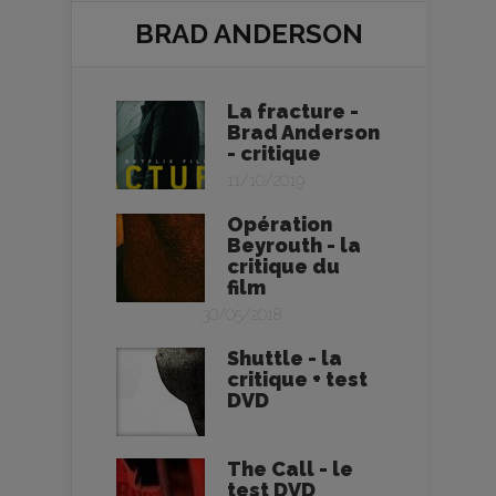
BRAD ANDERSON
La fracture -
Brad Anderson
- critique
11/10/2019
Opération
Beyrouth - la
critique du
film
30/05/2018
Shuttle - la
critique + test
DVD
The Call - le
test DVD