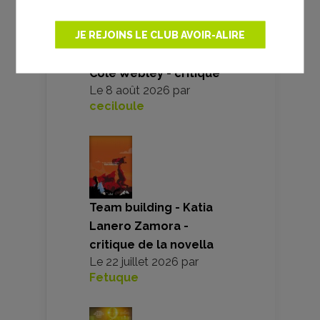
JE REJOINS LE CLUB AVOIR-ALIRE
Sur la route d’Omaha -
Cole Webley - critique
Le
8 août 2026
par
ceciloule
Team building - Katia
Lanero Zamora -
critique de la novella
Le
22 juillet 2026
par
Fetuque