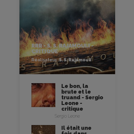
RRR - S. S. RAJAMOULI -
CRITIQUE
Réalisateur :
S. S. Rajamouli
Le bon, la
brute et le
truand - Sergio
Leone -
critique
Sergio Leone
Il était une
fois dans