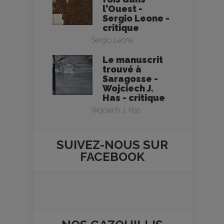
l’Ouest -
Sergio Leone -
critique
Sergio Leone
Le manuscrit
trouvé à
Saragosse -
Wojciech J.
Has - critique
Wojciech J. Has
SUIVEZ-NOUS SUR
FACEBOOK