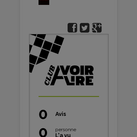
0
Avis
0
personne
L'a vu