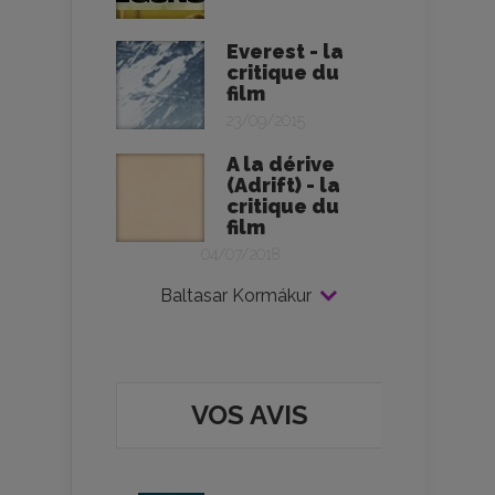
Everest - la
critique du
film
23/09/2015
A la dérive
(Adrift) - la
critique du
film
04/07/2018
Baltasar Kormákur
VOS AVIS