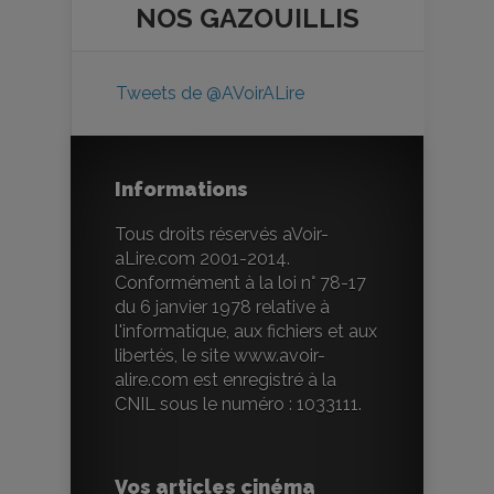
NOS
GAZOUILLIS
Tweets de @AVoirALire
Informations
Tous droits réservés aVoir-
aLire.com 2001-2014.
Conformément à la loi n° 78-17
du 6 janvier 1978 relative à
l'informatique, aux fichiers et aux
libertés, le site www.avoir-
alire.com est enregistré à la
CNIL sous le numéro : 1033111.
Vos articles cinéma