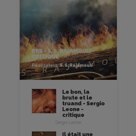
RRR - S. S. RAJAMOULI -
CRITIQUE
Réalisateur :
S. S. Rajamouli
Le bon, la
brute et le
truand - Sergio
Leone -
critique
Sergio Leone
Il était une