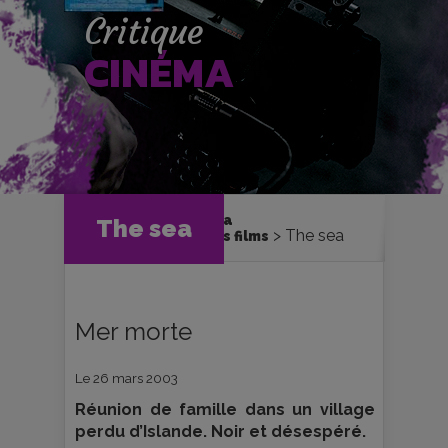
Critique
CINÉMA
Accueil
Cinéma
The sea
The sea
Critiques et fiches films
Mer morte
Le 26 mars 2003
Réunion de famille dans un village
perdu d’Islande. Noir et désespéré.