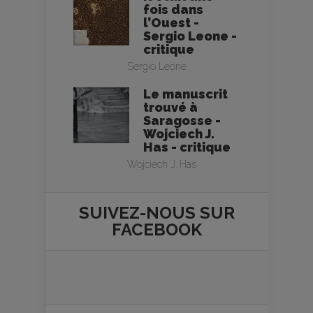
fois dans
l’Ouest -
Sergio Leone -
critique
Sergio Leone
Le manuscrit
trouvé à
Saragosse -
Wojciech J.
Has - critique
Wojciech J. Has
SUIVEZ-NOUS SUR
FACEBOOK