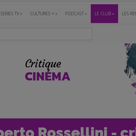
SERIES TV
»
CULTURES +
»
PODCAST
»
LE CLUB
»
LES RE
Critique
CINÉMA
oberto Rossellini - c