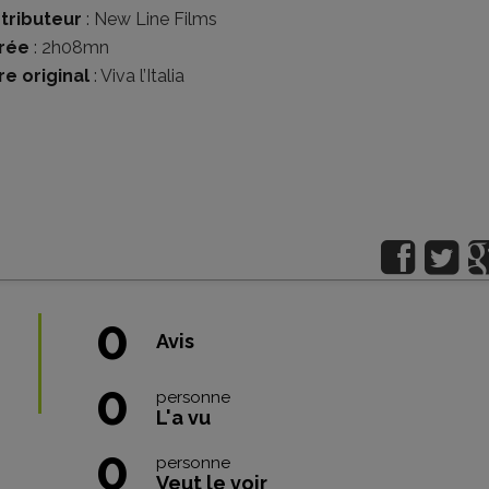
stributeur
:
New Line Films
rée
: 2h08mn
re original
: Viva l’Italia
0
Avis
0
personne
L'a vu
0
personne
Veut le voir