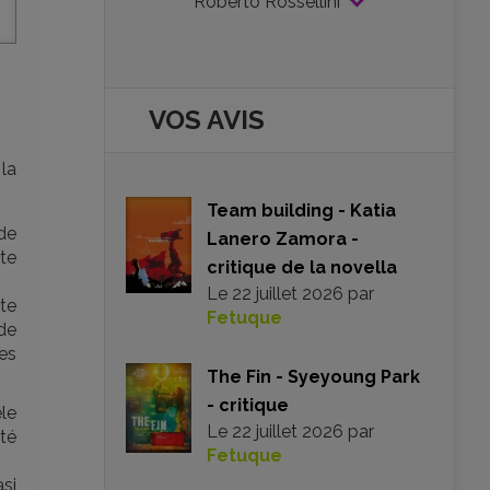
Roberto Rossellini
VOS AVIS
la
Team building - Katia
de
Lanero Zamora -
tte
critique de la novella
Le
22 juillet 2026
par
ite
Fetuque
de
ses
The Fin - Syeyoung Park
- critique
le
Le
22 juillet 2026
par
té
Fetuque
si