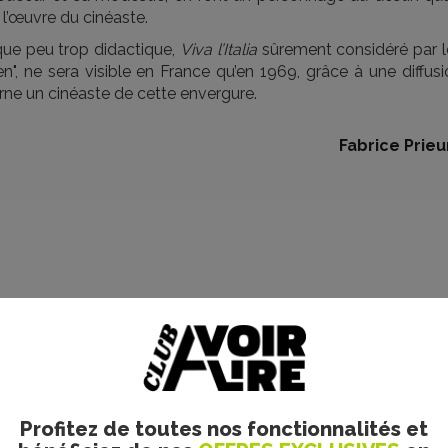
 l’œuvre du cinéaste.
que peu trop didactique,
Viva l’Italia
sûrement considéré par l
en", ne sera visible en France qu’en 1969, grâce à une diffus
rne un cinéaste de cette envergure.
Fabrice Prieu
Profitez de toutes nos fonctionnalités et