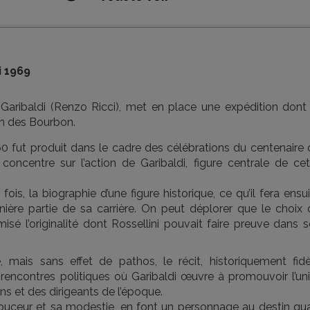
i 1969
 Garibaldi (Renzo Ricci), met en place une expédition dont 
ion des Bourbon.
fut produit dans le cadre des célébrations du centenaire 
 se concentre sur l’action de Garibaldi, figure centrale de ce
fois, la biographie d’une figure historique, ce qu’il fera ensu
nière partie de sa carrière. On peut déplorer que le choix 
imisé l’originalité dont Rossellini pouvait faire preuve dans 
 mais sans effet de pathos, le récit, historiquement fidè
rencontres politiques où Garibaldi œuvre à promouvoir l’uni
ons et des dirigeants de l’époque.
douceur et sa modestie, en font un personnage au destin qua