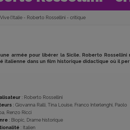
Vive l’Italie - Roberto Rossellini - critique
une armée pour libérer la Sicile. Roberto Rossellini
 italienne dans un film historique didactique où il pe
alisateur
:
Roberto Rossellini
teurs
:
Giovanna Ralli
,
Tina Louise
,
Franco Interlenghi
,
Paolo
pa
,
Renzo Ricci
nre
:
Biopic
,
Drame historique
tionalité
:
Italien