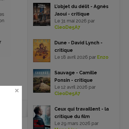
L’objet du délit - Agnès
Jaoui - critique
es
ion
Le
31 mai 2026
par
CleoDe5A7
r
Dune - David Lynch -
critique
Le
18 avril 2026
par
Enzo
Sauvage - Camille
Ponsin - critique
Le
12 avril 2026
par
CleoDe5A7
Ceux qui travaillent - la
critique du film
Le
29 mars 2026
par