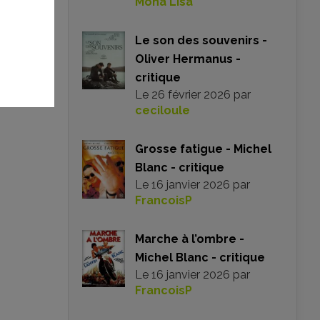
Mona Lisa
Le son des souvenirs -
Oliver Hermanus -
critique
Le
26 février 2026
par
ceciloule
Grosse fatigue - Michel
Blanc - critique
Le
16 janvier 2026
par
FrancoisP
Marche à l’ombre -
Michel Blanc - critique
Le
16 janvier 2026
par
FrancoisP