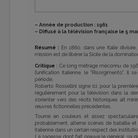
–
Année de production : 1961
–
Diffusé à la télévision française le 5 ma
Résumé :
En 1860, dans une Italie divisée,
mission est de libérer la Sicile de la dominat
Critique
: Ce long métrage méconnu de 1960 
l’unification italienne, le "Risorgimento". Il
période.
Roberto Rossellini signe ici, pour la première 
régulièrement pour la télévision dans la der
s’orienter vers des récits historiques ait min
œuvres fictionnelles précédentes.
Tourné en couleurs et assez spectaculaire,
probablement, alterne scènes de bataille et 
italienne dans un certain respect des instituti
La sagesse dont fait preuve le général, sa 