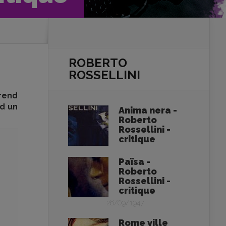
ROBERTO
ROSSELLINI
 rend
rd un
Anima nera -
Roberto
Rossellini -
critique
Païsa -
Roberto
Rossellini -
critique
26/09/1947
Rome ville