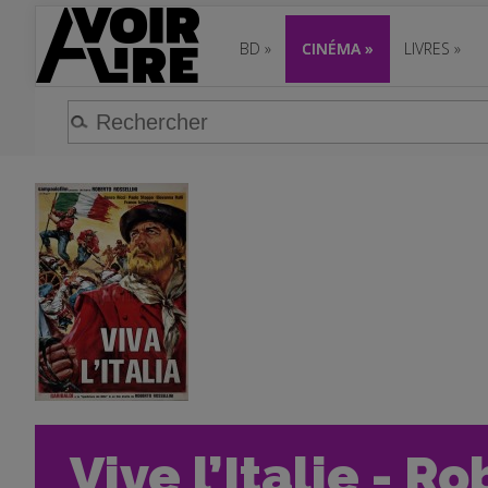
BD
»
CINÉMA
»
LIVRES
»
Vive l’Italie - R