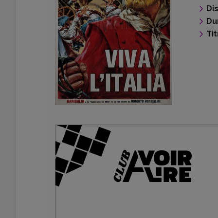
Di
Du
Tit