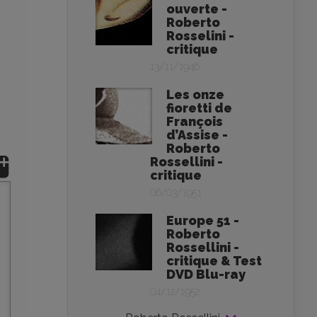
ouverte -
Roberto
Rosselini -
critique
13/11/1946
Les onze
fioretti de
François
d’Assise -
Roberto
Rossellini -
critique
06/03/1951
Europe 51 -
Roberto
Rossellini -
critique & Test
DVD Blu-ray
04/12/1952