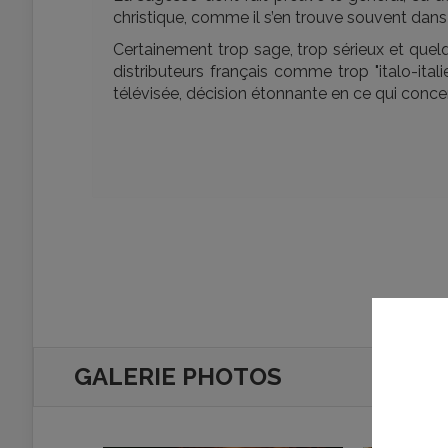
christique, comme il s’en trouve souvent dans
Certainement trop sage, trop sérieux et quel
distributeurs français comme trop "italo-itali
télévisée, décision étonnante en ce qui conce
GALERIE PHOTOS