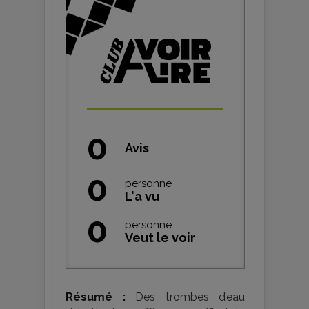
0
Avis
0
personne
L'a vu
0
personne
Veut le voir
Résumé :
Des trombes d’eau