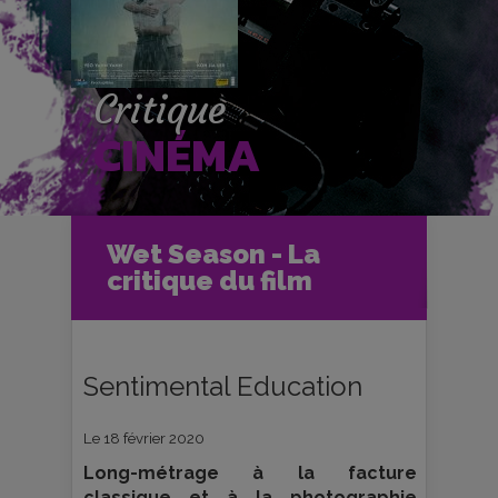
Critique
CINÉMA
Accueil
Cinéma
Wet Season - La
Critiques et fiches films
critique du film
Wet Season - La critique du film
Sentimental Education
Le 18 février 2020
Long-métrage à la facture
classique et à la photographie