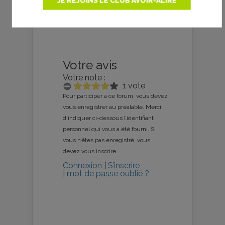
JE REJOINS LE CLUB AVOIR-ALIRE
Votre avis
Votre note :
1 vote
Pour participer à ce forum, vous devez
vous enregistrer au préalable. Merci
d’indiquer ci-dessous l’identifiant
personnel qui vous a été fourni. Si
vous n’êtes pas enregistré, vous
devez vous inscrire.
Connexion
|
S’inscrire
|
mot de passe oublié ?