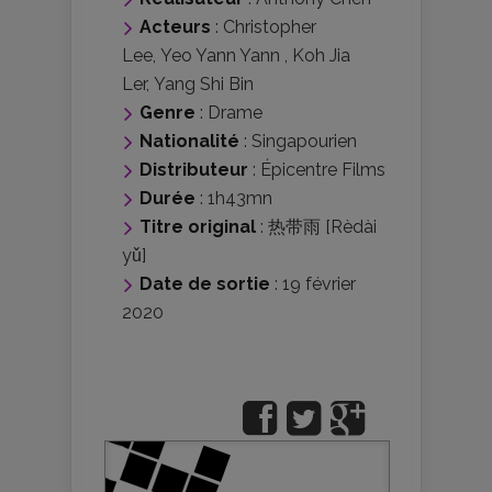
Acteurs
:
Christopher
Lee
,
Yeo Yann Yann
,
Koh Jia
Ler
,
Yang Shi Bin
Genre
:
Drame
Nationalité
:
Singapourien
Distributeur
:
Épicentre Films
Durée
: 1h43mn
Titre original
: 热带雨 [Rèdài
yǔ]
Date de sortie
: 19 février
2020