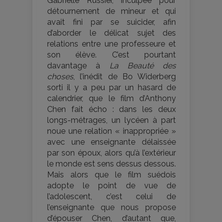
Gabrielle Russier, inculpée pour
détournement de mineur et qui
avait fini par se suicider, afin
d’aborder le délicat sujet des
relations entre une professeure et
son élève. C’est pourtant
davantage à
La Beauté des
choses
, l’inédit de Bo Widerberg
sorti il y a peu par un hasard de
calendrier, que le film d’Anthony
Chen fait écho : dans les deux
longs-métrages, un lycéen à part
noue une relation « inappropriée »
avec une enseignante délaissée
par son époux, alors qu’à l’extérieur
le monde est sens dessus dessous.
Mais alors que le film suédois
adopte le point de vue de
l’adolescent, c’est celui de
l’enseignante que nous propose
d’épouser Chen, d’autant que,