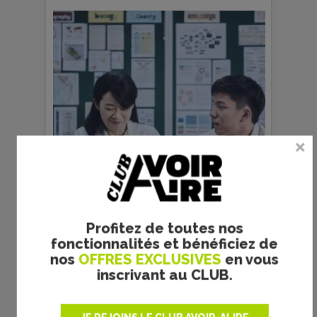
Profitez de toutes nos
ms
Copyright : Epicentre Films
fonctionnalités et bénéficiez de
prec
suiv
nos
OFFRES EXCLUSIVES
en vous
inscrivant au CLUB.