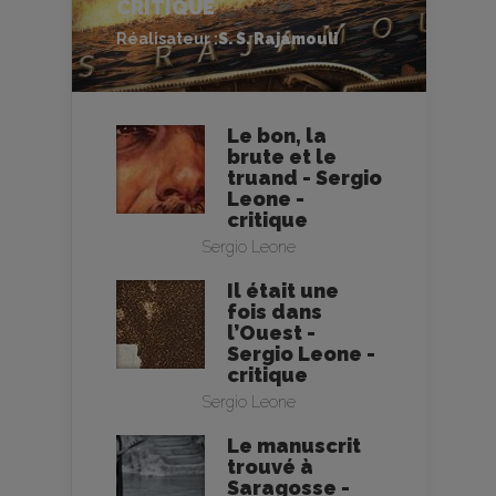
CRITIQUE
Réalisateur :
S. S. Rajamouli
Le bon, la
brute et le
truand - Sergio
Leone -
critique
Sergio Leone
Il était une
fois dans
l’Ouest -
Sergio Leone -
critique
Sergio Leone
Le manuscrit
trouvé à
Saragosse -