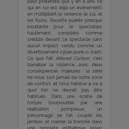
peut prétendre qu’il y en a une, ce
qui en soi est déjà un événement)
en multipliant la violence, le cul, et
les fucks. Recette puérile presque
insultante pour le spectateur,
hautement considéré comme
crédule devant ce spectacle sans
aucun impact vendu comme un
divertissement cyber-punk-o-trash.
Ce que fait
Altered Carbon
, c’est
banaliser la violence, avec deux
conséquences majeures : la série
ne nous sort jamais de notre zone
de confort, et nous habitue à ce à
quoi l’on ne devrait pas être
habitués. Dans une scène de
torture boursouflée par une
réalisation pompeuse, un
personnage se fait couper les
jambes et cramer la tronche dans
une propreté esthétique assez