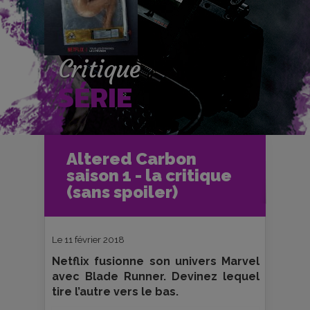
Critique
SÉRIE
Accueil
Séries TV
Altered Carbon
Critiques et fiches séries TV
saison 1 - la critique
Altered Carbon saison 1 - la critique
(sans spoiler)
(sans spoiler)
Le 11 février 2018
Netflix fusionne son univers Marvel
avec Blade Runner. Devinez lequel
tire l’autre vers le bas.