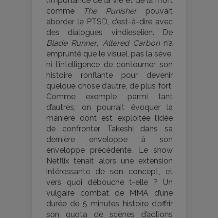
l’importance de la vie et de la mort
comme
The Punisher
pouvait
aborder le PTSD, c’est-à-dire avec
des dialogues vindieselien. De
Blade Runner
,
Altered Carbon
n’a
emprunté que le visuel, pas la sève,
ni l’intelligence de contourner son
histoire ronflante pour devenir
quelque chose d’autre, de plus fort.
Comme exemple parmi tant
d’autres, on pourrait évoquer la
manière dont est exploitée l’idée
de confronter Takeshi dans sa
dernière enveloppe à son
enveloppe précédente. Le show
Netflix tenait alors une extension
intéressante de son concept, et
vers quoi débouche t-elle ? Un
vulgaire combat de MMA d’une
durée de 5 minutes histoire d’offrir
son quota de scènes d’actions