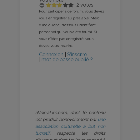
2 votes
Pour participer à ce forum, vous devez
vous enregistrer au préalable. Merci
d’indiquer ci-dessous l’identifiant
personnel qui vous a été fourni. Si
vous n’êtes pas enregistré, vous
devez vous inscrire.
Connexion
|
S’inscrire
|
mot de passe oublié ?
aVoir-aLire.com, dont le contenu
est produit bénévolement par
une
association culturelle à but non
lucratif
, respecte les droits
d’auteur et s’est toujours engagé à