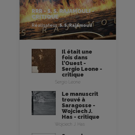
RRR - S. S. RAJAMOULI -
CRITIQUE
Réalisateur :
S. S. Rajamouli
Il était une
fois dans
l’Ouest -
Sergio Leone -
critique
Sergio Leone
Le manuscrit
trouvé à
Saragosse -
Wojciech J.
Has - critique
Wojciech J. Has