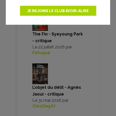
JE REJOINS LE CLUB AVOIR-ALIRE
The Fin - Syeyoung Park
- critique
Le
22 juillet 2026
par
Fetuque
L’objet du délit - Agnès
Jaoui - critique
Le
31 mai 2026
par
CleoDe5A7