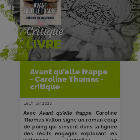
Critique
LIVRE
Accueil
Livres
Critiques livres
Avant qu’elle frappe
Avant qu’elle frappe - Caroline
- Caroline Thomas -
Thomas - critique
critique
Le 19 juin 2026
Avec
Avant qu’elle frappe
, Caroline
Thomas Vallon signe un roman coup
de poing qui s’inscrit dans la lignée
des récits engagés explorant les