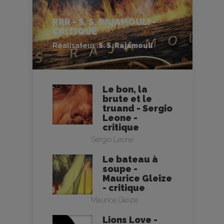
RRR - S. S. RAJAMOULI -
CRITIQUE
Réalisateur :
S. S. Rajamouli
Le bon, la
brute et le
truand - Sergio
Leone -
critique
Sergio Leone
Le bateau à
soupe -
Maurice Gleize
- critique
Maurice Gleize
Lions Love -