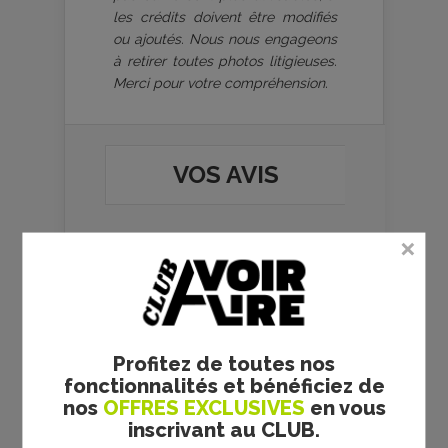
les crédits doivent être modifiés
ou ajoutés. Nous nous engageons
à retirer toutes photos litigieuses.
Merci pour votre compréhension.
VOS AVIS
Team building - Katia
Profitez de toutes nos
Lanero Zamora -
fonctionnalités et bénéficiez de
critique de la novella
nos
OFFRES EXCLUSIVES
en vous
Le
22 juillet 2026
par
inscrivant au CLUB.
Fetuque