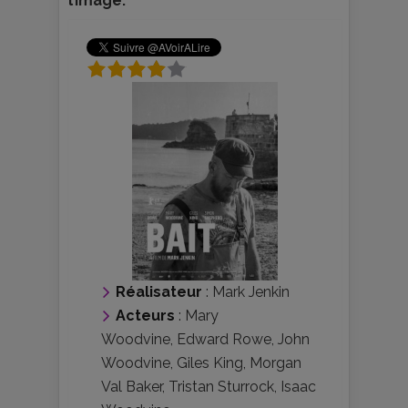
l’image.
Réalisateur
:
Mark Jenkin
Acteurs
:
Mary
Woodvine
,
Edward Rowe
,
John
Woodvine
,
Giles King
,
Morgan
Val Baker
,
Tristan Sturrock
,
Isaac