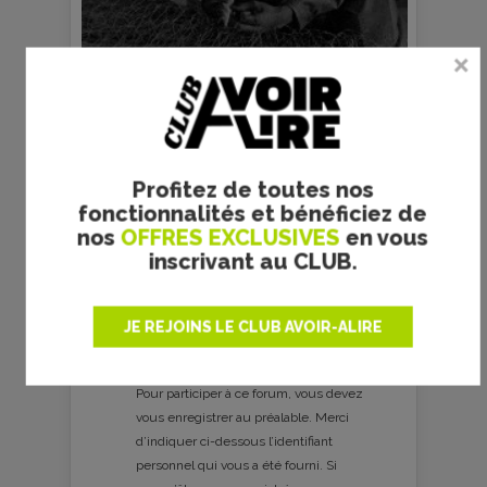
Copyright ED Distribution
prec
suiv
Profitez de toutes nos
fonctionnalités et bénéficiez de
nos
OFFRES EXCLUSIVES
en vous
inscrivant au CLUB.
Votre avis
JE REJOINS LE CLUB AVOIR-ALIRE
Votre note :
0 vote
Pour participer à ce forum, vous devez
vous enregistrer au préalable. Merci
d’indiquer ci-dessous l’identifiant
personnel qui vous a été fourni. Si