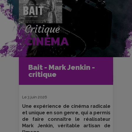
Critique
CINÉMA
Accueil
Cinéma
Bait - Mark Jenkin -
Critiques et fiches films
critique
Bait - Mark Jenkin - critique
Le 3 juin 2026
Une expérience de cinéma radicale
et unique en son genre, qui a permis
de faire connaître le réalisateur
Mark Jenkin, véritable artisan de