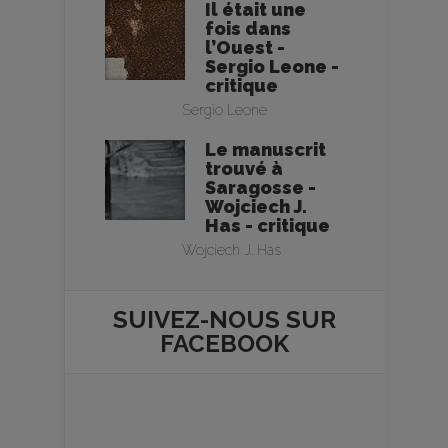
Il était une
fois dans
l’Ouest -
Sergio Leone -
critique
Sergio Leone
Le manuscrit
trouvé à
Saragosse -
Wojciech J.
Has - critique
Wojciech J. Has
SUIVEZ-NOUS SUR
FACEBOOK