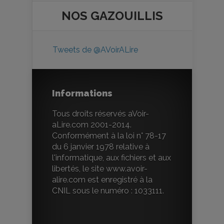
NOS
GAZOUILLIS
Tweets de @AVoirALire
Informations
Tous droits réservés aVoir-
aLire.com 2001-2014.
Conformément à la loi n° 78-17
du 6 janvier 1978 relative à
l'informatique, aux fichiers et aux
libertés, le site www.avoir-
alire.com est enregistré à la
CNIL sous le numéro : 1033111.