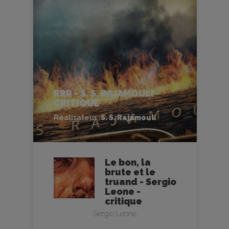
RRR - S. S. RAJAMOULI -
CRITIQUE
Réalisateur :
S. S. Rajamouli
Le bon, la
brute et le
truand - Sergio
Leone -
critique
Sergio Leone