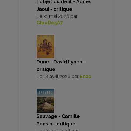
L’objet du délit - Agnès
Jaoui - critique
Le
31 mai 2026
par
CleoDe5A7
Dune - David Lynch -
critique
Le
18 avril 2026
par
Enzo
Sauvage - Camille
Ponsin - critique
Le
12 avril 2026
par