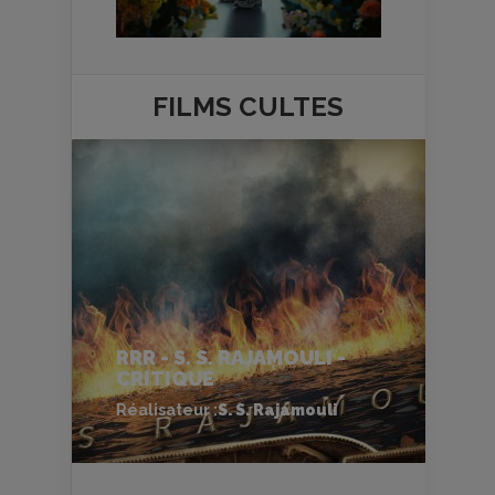
FILMS
CULTES
RRR - S. S. RAJAMOULI -
CRITIQUE
Réalisateur :
S. S. Rajamouli