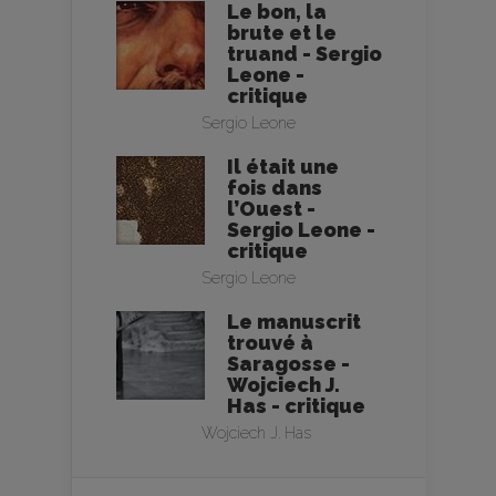
Le bon, la
brute et le
truand - Sergio
Leone -
critique
Sergio Leone
Il était une
fois dans
l’Ouest -
Sergio Leone -
critique
Sergio Leone
Le manuscrit
trouvé à
Saragosse -
Wojciech J.
Has - critique
Wojciech J. Has