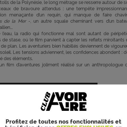
atolls de la Polynésie, le long métrage se resserre autour de 
ceaux de bravoure attendus : une tempête impressionnan
ation menaçante d’un requin, qui manque de faire chavir
s de la Mer
-, un autre squale cheminant vers d’un bate
lien...
l’eau, la radio qui fonctionne mal sont autant de péripéti
 stase, où le film parvient à capter les reflets miroitants 
les de plan. Les aventuriers bien habillés deviennent de vigour
u soleil. Les tensions adviennent, les confidences abondent : 
té des éléments.
n film d’aventures joliment réalisé sur un anthropologue q
Profitez de toutes nos fonctionnalités et