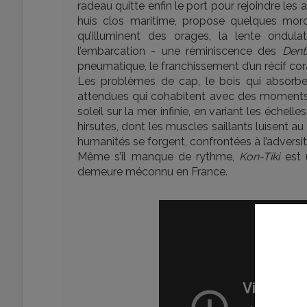
radeau quitte enfin le port pour rejoindre les 
huis clos maritime, propose quelques mor
qu’illuminent des orages, la lente ondul
l’embarcation - une réminiscence des
Dent
pneumatique, le franchissement d’un récif coral
Les problèmes de cap, le bois qui absorbe 
attendues qui cohabitent avec des moments de
soleil sur la mer infinie, en variant les échel
hirsutes, dont les muscles saillants luisent a
humanités se forgent, confrontées à l’adversi
Même s’il manque de rythme,
Kon-Tiki
est u
demeure méconnu en France.