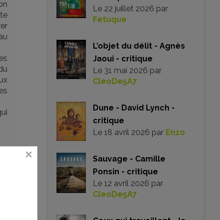
son
Le
22 juillet 2026
par
te
Fetuque
er
au
L’objet du délit - Agnès
es
Jaoui - critique
du
Le
31 mai 2026
par
eux
CleoDe5A7
des
Dune - David Lynch -
ui
critique
Le
18 avril 2026
par
Enzo
Sauvage - Camille
Ponsin - critique
Le
12 avril 2026
par
CleoDe5A7