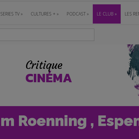
SERIES TV
»
CULTURES +
»
PODCAST
»
LE CLUB
»
LES RE
Critique
CINÉMA
him Roenning , Espe