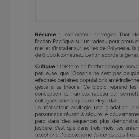
Résumé :
L’explorateur norvégien Thor H
l’océan Pacifique sur un radeau pour prouver
mer et s’installer sur les îles de Polynésie. I
de 8 000 kilomètres... Le film aborde la genè
Critique :
L’histoire de l’anthropologue norv
périlleuse, que l’Océanie ne s’est pas peupl
effectués certaines populations amérindiennes,
geste à la théorie. Ce biopic reprend les
conception du fameux radeau qui permettra 
collègues scientifiques de Heyerdahl.
Le réalisateur privilégie une gradation,
personnage réussit à séduire le gouvernement
perd dans des séquences plus démonstrativ
j’espère, c’est que dans trois mois, tes e
téléphone ; "désolé, je ne t’entends plus très b