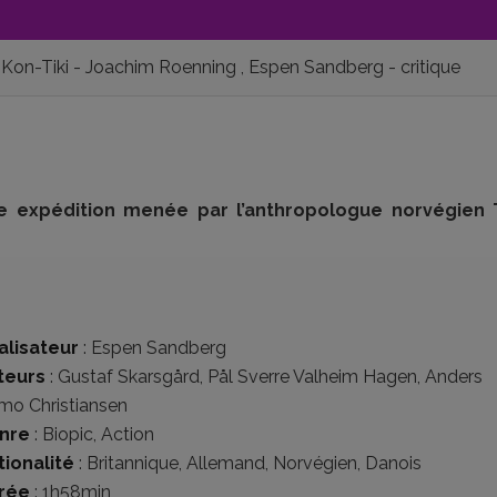
Kon-Tiki - Joachim Roenning , Espen Sandberg - critique
aire expédition menée par l’anthropologue norvégien
alisateur
:
Espen Sandberg
teurs
:
Gustaf Skarsgård
,
Pål Sverre Valheim Hagen
,
Anders
mo Christiansen
nre
:
Biopic
,
Action
tionalité
:
Britannique
,
Allemand
,
Norvégien
,
Danois
rée
: 1h58min