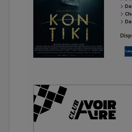
Da
Ch
Da
Disp