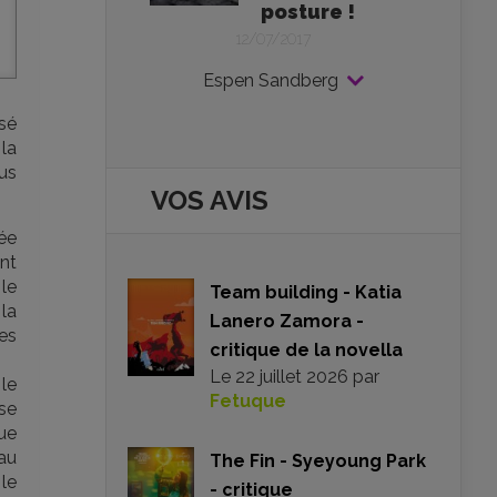
posture !
12/07/2017
Espen Sandberg
sé
la
lus
VOS AVIS
ée
nt
 le
Team building - Katia
la
Lanero Zamora -
es
critique de la novella
Le
22 juillet 2026
par
le
Fetuque
se
ue
au
The Fin - Syeyoung Park
 le
- critique