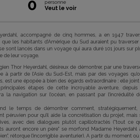
0
personne
Veut le voir
eyerdahl, accompagné de cinq hommes, a en 1947 traver
 que les habitants d’Amérique du Sud auraient pu traverser 
ls se sont lancés dans un voyage qui aura duré 101 jours sur p
se de leur voyage.
égien Thor Heyerdahl, désireux de démontrer, par une travers
ée à partir de l’Asie du Sud-Est, mais par des voyages qu’o
 est une épopée à bien des égards extraordinaire : elle joint
 principales étapes de cette incroyable aventure, depuis 
la navigation sur l’océan, en passant par l’incrédulité d
 prend le temps de démontrer comment, stratégiquement, 
 péruvien pour qu’il aide la concrétisation du projet, mais 
es, avec des dialogues plutôt capillotractés ("tout ce q
nfants auront encore un père" se morfond Madame Heyerdahl 
ien", rétorque l’incorrigible aventurier). A partir du moment où