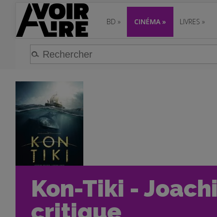
BD
»
CINÉMA
»
LIVRES
»
Kon-Tiki - Joac
critique