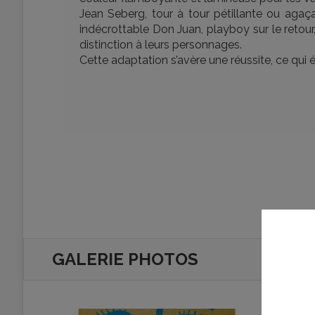
Jean Seberg, tour à tour pétillante ou agaça
indécrottable Don Juan, playboy sur le retour
distinction à leurs personnages.
Cette adaptation s’avère une réussite, ce qui é
GALERIE PHOTOS