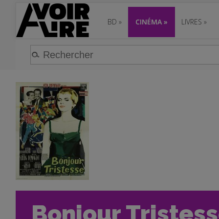
BD
»
CINÉMA
»
LIVRES
»
Bonjour Tristess