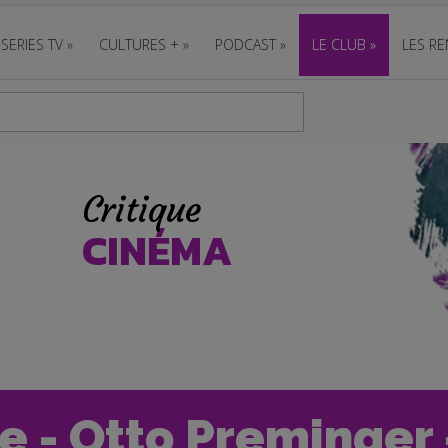
SERIES TV
»
CULTURES +
»
PODCAST
»
LE CLUB
»
LES RE
Critique
CINÉMA
e - Otto Preminger 