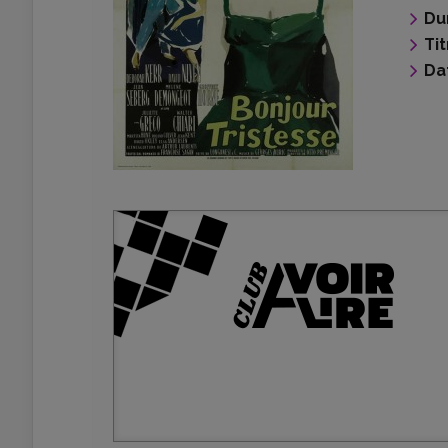
Du
Tit
Da