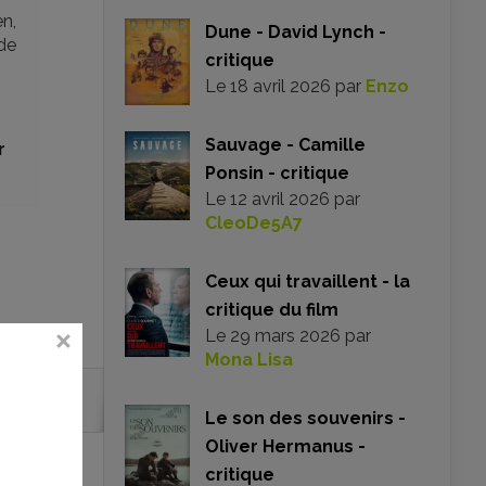
n,
Dune - David Lynch -
 de
critique
Le
18 avril 2026
par
Enzo
Sauvage - Camille
r
Ponsin - critique
Le
12 avril 2026
par
CleoDe5A7
Ceux qui travaillent - la
critique du film
Le
29 mars 2026
par
Mona Lisa
Le son des souvenirs -
Oliver Hermanus -
critique