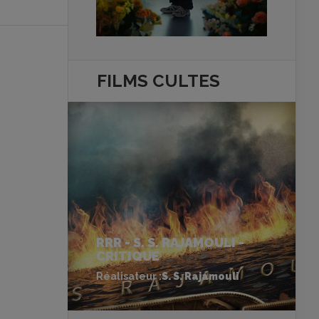
FILMS
CULTES
RRR - S. S. RAJAMOULI -
CRITIQUE
Réalisateur :
S. S. Rajamouli