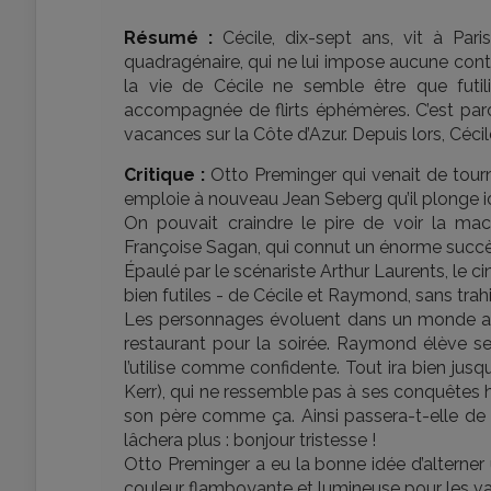
Résumé :
Cécile, dix-sept ans, vit à Par
quadragénaire, qui ne lui impose aucune cont
la vie de Cécile ne semble être que futil
accompagnée de flirts éphémères. C’est parce
vacances sur la Côte d’Azur. Depuis lors, Cécile
Critique :
Otto Preminger qui venait de tour
emploie à nouveau Jean Seberg qu’il plonge ic
On pouvait craindre le pire de voir la ma
Françoise Sagan, qui connut un énorme succès
Épaulé par le scénariste Arthur Laurents, le 
bien futiles - de Cécile et Raymond, sans trahir
Les personnages évoluent dans un monde ais
restaurant pour la soirée. Raymond élève seu
l’utilise comme confidente. Tout ira bien j
Kerr), qui ne ressemble pas à ses conquêtes ha
son père comme ça. Ainsi passera-t-elle de 
lâchera plus : bonjour tristesse !
Otto Preminger a eu la bonne idée d’alterner
couleur flamboyante et lumineuse pour les va