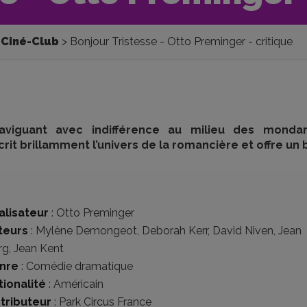
Ciné-Club
Bonjour Tristesse - Otto Preminger - critique
aviguant avec indifférence au milieu des mondan
rit brillamment l’univers de la romancière et offre un
alisateur
:
Otto Preminger
teurs
:
Mylène Demongeot
,
Deborah Kerr
,
David Niven
,
Jean
rg
,
Jean Kent
nre
:
Comédie dramatique
tionalité
:
Américain
stributeur
:
Park Circus France