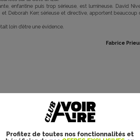
nte, enfantine puis trop sérieuse, est lumineuse. David Nive
, et Deborah Kerr, sérieuse et directive, apportent beaucoup
tait loin d’être une évidence.
Fabrice Prieu
Profitez de toutes nos fonctionnalités et