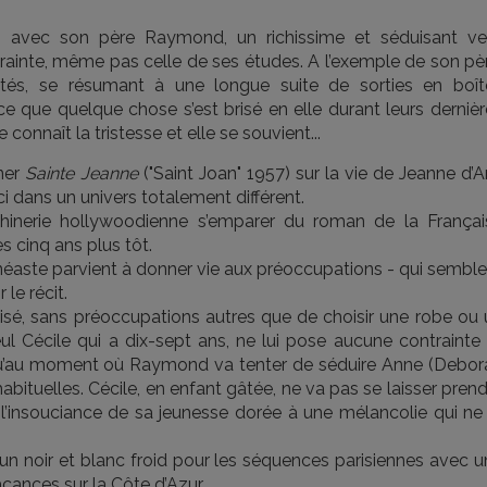
is avec son père Raymond, un richissime et séduisant ve
rainte, même pas celle de ses études. A l’exemple de son pèr
ités, se résumant à une longue suite de sorties en boît
 que quelque chose s’est brisé en elle durant leurs dernièr
 connaît la tristesse et elle se souvient...
ner
Sainte Jeanne
("Saint Joan" 1957) sur la vie de Jeanne d’A
i dans un univers totalement différent.
chinerie hollywoodienne s’emparer du roman de la Françai
 cinq ans plus tôt.
cinéaste parvient à donner vie aux préoccupations - qui sembl
 le récit.
é, sans préoccupations autres que de choisir une robe ou 
l Cécile qui a dix-sept ans, ne lui pose aucune contrainte 
usqu’au moment où Raymond va tenter de séduire Anne (Debor
bituelles. Cécile, en enfant gâtée, ne va pas se laisser pren
l’insouciance de sa jeunesse dorée à une mélancolie qui ne 
 un noir et blanc froid pour les séquences parisiennes avec 
cances sur la Côte d’Azur.