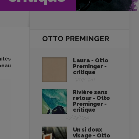
OTTO PREMINGER
ités
Laura - Otto
 beau
Preminger -
critique
13/07/1946
Rivière sans
retour - Otto
Preminger -
critique
03/09/1954
Un si doux
visage - Otto