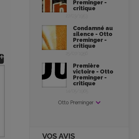
Preminger -
critique
27/03/1953
Condamné au
silence - Otto
Preminger -
critique
25/07/1956
Première
victoire - Otto
Preminger -
critique
14/05/1965
Otto Preminger
VOS AVIS