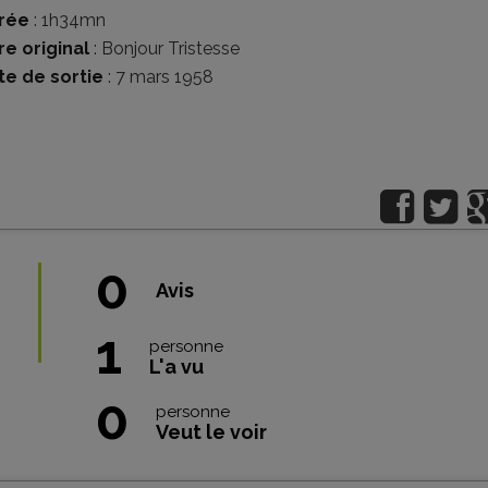
rée
: 1h34mn
re original
: Bonjour Tristesse
te de sortie
: 7 mars 1958
0
Avis
1
personne
L'a vu
0
personne
Veut le voir