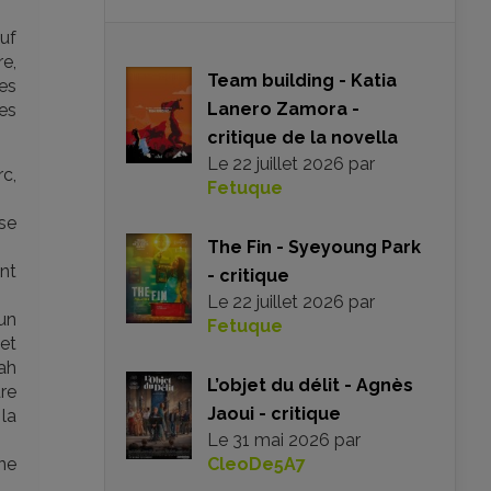
uf
e,
Team building - Katia
es
Lanero Zamora -
es
critique de la novella
Le
22 juillet 2026
par
rc,
Fetuque
se
The Fin - Syeyoung Park
ent
- critique
Le
22 juillet 2026
par
un
Fetuque
et
ah
L’objet du délit - Agnès
dre
Jaoui - critique
la
Le
31 mai 2026
par
une
CleoDe5A7