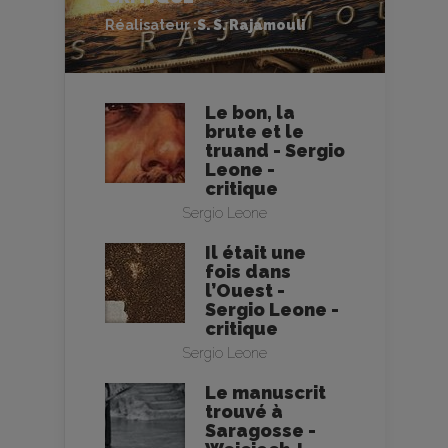
Réalisateur :
S. S. Rajamouli
Le bon, la
brute et le
truand - Sergio
Leone -
critique
Sergio Leone
Il était une
fois dans
l’Ouest -
Sergio Leone -
critique
Sergio Leone
Le manuscrit
trouvé à
Saragosse -