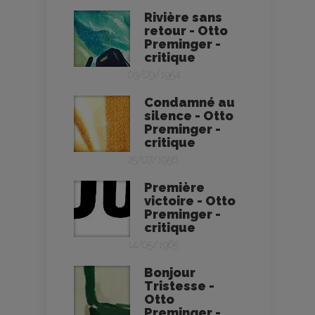
Rivière sans
retour - Otto
Preminger -
critique
03/09/1954
Condamné au
silence - Otto
Preminger -
critique
25/07/1956
Première
victoire - Otto
Preminger -
critique
14/05/1965
Bonjour
Tristesse -
Otto
Preminger -