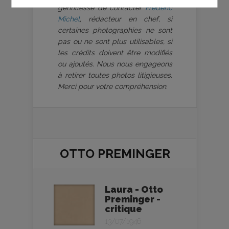
gentillesse de contacter
Frédéric
Michel
, rédacteur en chef, si
certaines photographies ne sont
pas ou ne sont plus utilisables, si
les crédits doivent être modifiés
ou ajoutés. Nous nous engageons
à retirer toutes photos litigieuses.
Merci pour votre compréhension.
OTTO PREMINGER
Laura - Otto
Preminger -
critique
13/07/1946