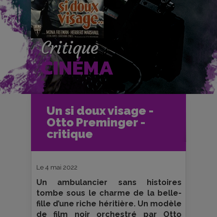
Critique
CINÉMA
Accueil
Cinéma
Un si doux visage -
Critiques et fiches films
Ciné-Club
Otto Preminger -
Un si doux visage - Otto Preminger -
critique
critique
Le 4 mai 2022
Un ambulancier sans histoires
tombe sous le charme de la belle-
fille d’une riche héritière. Un modèle
de film noir orchestré par Otto