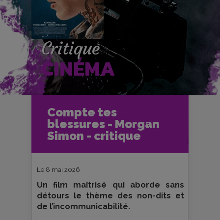
Critique
CINÉMA
Accueil
Cinéma
Compte tes
Critiques et fiches films
Ciné-Club
blessures - Morgan
Compte tes blessures - Morgan
Simon - critique
Simon - critique
Le 8 mai 2026
Un film maîtrisé qui aborde sans
détours le thème des non-dits et
de l’incommunicabilité.