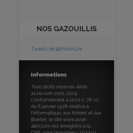
NOS
GAZOUILLIS
Tweets de @AVoirALire
Informations
Tous droits réservés aVoir-
aLire.com 2001-2014.
Conformément à la loi n° 78-17
du 6 janvier 1978 relative à
l'informatique, aux fichiers et aux
libertés, le site www.avoir-
alire.com est enregistré à la
CNIL sous le numéro : 1033111.