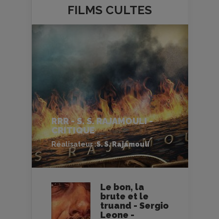
FILMS
CULTES
RRR - S. S. RAJAMOULI -
CRITIQUE
Réalisateur :
S. S. Rajamouli
Le bon, la
brute et le
truand - Sergio
Leone -