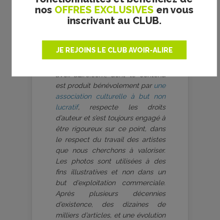
nos
OFFRES EXCLUSIVES
en vous
inscrivant au CLUB.
JE REJOINS LE CLUB AVOIR-ALIRE
aVoir-aLire.com, dont le contenu
est produit bénévolement par
une
association culturelle à but non
lucratif
, respecte les droits
d’auteur et s’est toujours engagé à
être rigoureux sur ce point, dans
le respect du travail des artistes
que nous cherchons à valoriser.
Les photos sont utilisées à des
fins illustratives et non dans un
but d’exploitation commerciale.
Après plusieurs décennies
d’existence, des dizaines de
milliers d’articles, et une évolution