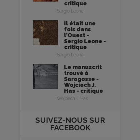
critique
Sergio Leone
Il était une
fois dans
l’Ouest -
Sergio Leone -
critique
Sergio Leone
Le manuscrit
trouvé à
Saragosse -
Wojciech J.
Has - critique
Wojciech J. Has
SUIVEZ-NOUS SUR
FACEBOOK