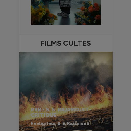
FILMS
CULTES
RRR - S. S. RAJAMOULI -
CRITIQUE
Réalisateur :
S. S. Rajamouli