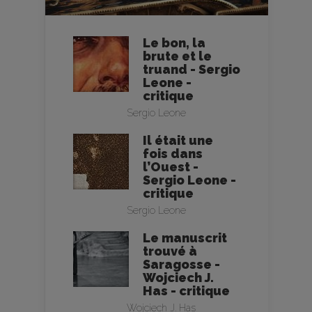
Le bon, la
brute et le
truand - Sergio
Leone -
critique
Sergio Leone
Il était une
fois dans
l’Ouest -
Sergio Leone -
critique
Sergio Leone
Le manuscrit
trouvé à
Saragosse -
Wojciech J.
Has - critique
Wojciech J. Has