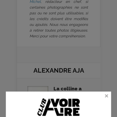
Michel
, rédacteur en chef, si
certaines photographies ne sont
pas ou ne sont plus utilisables, si
les crédits doivent être modifiés
ou ajoutés. Nous nous engageons
à retirer toutes photos litigieuses.
Merci pour votre compréhension.
ALEXANDRE AJA
La colline a
des yeux -
Alexandre Aja
- critique
21/06/2006