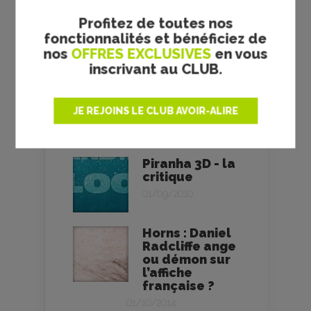
Crawl -
Alexandre Aja
Profitez de toutes nos
- critique
fonctionnalités et bénéficiez de
nos
OFFRES EXCLUSIVES
en vous
24/07/2019
inscrivant au CLUB.
La 9e vie de
Louis Drax - la
critique du
JE REJOINS LE CLUB AVOIR-ALIRE
film + le test
blu-ray
Piranha 3D - la
critique
01/09/2010
Horns : Daniel
Radcliffe ange
ou démon sur
l’affiche
française ?
01/10/2014