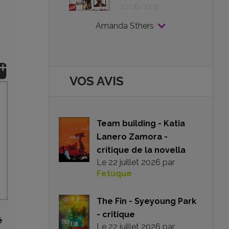
10/06/2009
Amanda Sthers
VOS AVIS
Team building - Katia
Lanero Zamora -
critique de la novella
Le
22 juillet 2026
par
Fetuque
The Fin - Syeyoung Park
- critique
é
Le
22 juillet 2026
par