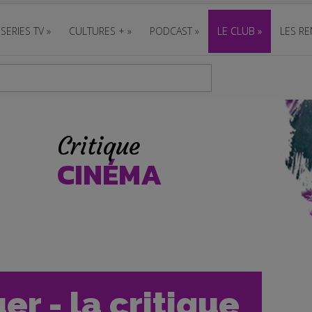
SERIES TV
»
CULTURES +
»
PODCAST
»
LE CLUB
»
LES RE
Critique
CINÉMA
er - la critique