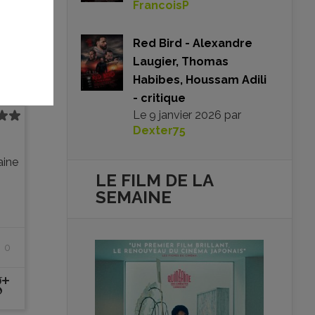
FrancoisP
Red Bird - Alexandre
Laugier, Thomas
Habibes, Houssam Adili
- critique
Le
9 janvier 2026
par
Dexter75
aine
LE FILM DE
LA
SEMAINE
0