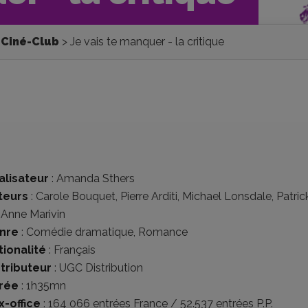
Ciné-Club
Je vais te manquer - la critique
alisateur
:
Amanda Sthers
teurs
:
Carole Bouquet
,
Pierre Arditi
,
Michael Lonsdale
,
Patric
,
Anne Marivin
nre
:
Comédie dramatique
,
Romance
tionalité
:
Français
stributeur
:
UGC Distribution
rée
: 1h35mn
x-office
: 164 066 entrées France / 52.537 entrées P.P.