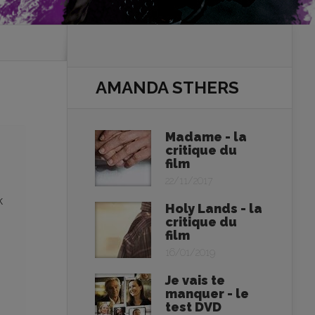
AMANDA STHERS
Madame - la
critique du
film
22/11/2017
k
Holy Lands - la
critique du
film
16/01/2019
Je vais te
manquer - le
test DVD