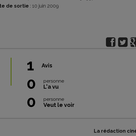
te de sortie
: 10 juin 2009
1
Avis
0
personne
L'a vu
0
personne
Veut le voir
La rédaction cin