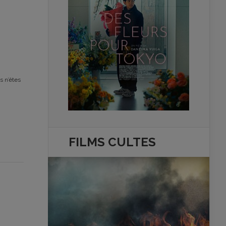
s n’êtes
FILMS
CULTES