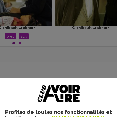
© Thibault Grabherr
© Thibault Grabherr
prec
suiv
Profitez de toutes nos fonctionnalités et