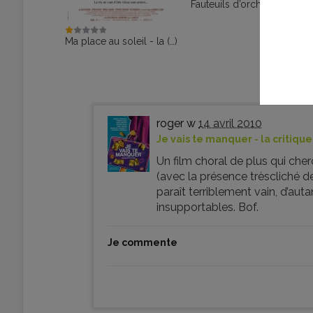
Fauteuils d’orchestre
Ma place au soleil - la (…)
roger w
14 avril 2010
Je vais te manquer - la critique
Un film choral de plus qui che
(avec la présence trèscliché de
paraît terriblement vain, d’au
insupportables. Bof.
Je commente