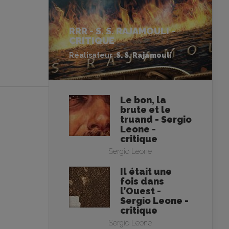
RRR - S. S. RAJAMOULI -
CRITIQUE
Réalisateur :
S. S. Rajamouli
Le bon, la
brute et le
truand - Sergio
Leone -
critique
Sergio Leone
Il était une
fois dans
l’Ouest -
Sergio Leone -
critique
Sergio Leone