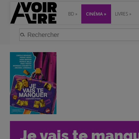
BD
»
CINÉMA
»
LIVRES
»
Je vais te manqu