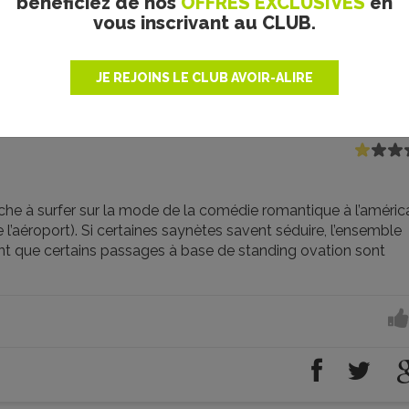
bénéficiez de nos
OFFRES EXCLUSIVES
en
vous inscrivant au CLUB.
JE REJOINS LE CLUB AVOIR-ALIRE
rche à surfer sur la mode de la comédie romantique à l’améric
 l’aéroport). Si certaines saynètes savent séduire, l’ensemble
tant que certains passages à base de standing ovation sont