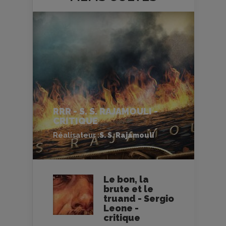
RRR - S. S. RAJAMOULI -
CRITIQUE
Réalisateur :
S. S. Rajamouli
Le bon, la
brute et le
truand - Sergio
Leone -
critique