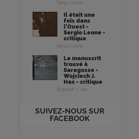
Sergio Leone
Il était une
fois dans
l’Ouest -
Sergio Leone -
critique
Sergio Leone
Le manuscrit
trouvé à
Saragosse -
Wojciech J.
Has - critique
Wojciech J. Has
SUIVEZ-NOUS SUR
FACEBOOK