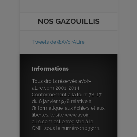
NOS
GAZOUILLIS
Tweets de @AVoirALire
Informations
Tous droits réservés aVoir-
aLire.com 2001-2014.
Conformément à la loi n° 78-17
du 6 janvier 1978 relative à
l'informatique, aux fichiers et aux
libertés, le site www.avoir-
alire.com est enregistré à la
CNIL sous le numéro : 1033111.