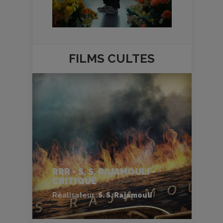
FILMS
CULTES
RRR - S. S. RAJAMOULI -
CRITIQUE
Réalisateur :
S. S. Rajamouli