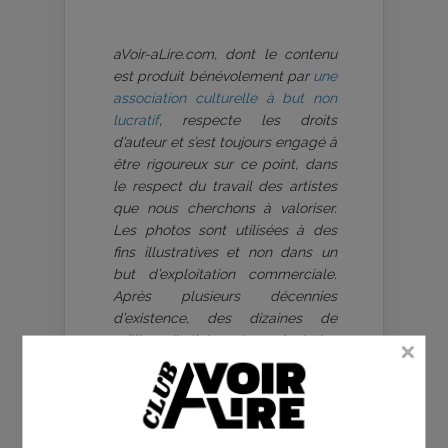
aVoir-aLire.com, dont le contenu
est produit bénévolement par
une
association culturelle à but non
lucratif
, respecte les droits
d’auteur et s’est toujours engagé à
être rigoureux sur ce point, dans
le respect du travail des artistes
que nous cherchons à valoriser.
Les photos sont utilisées à des
fins illustratives et non dans un
but d’exploitation commerciale.
Après plusieurs décennies
d’existence, des dizaines de
milliers d’articles, et une évolution
de notre équipe de rédacteurs,
mais aussi des droits sur certains
clichés repris sur notre
plateforme, nous comptons sur la