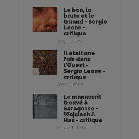
Le bon, la
brute et le
truand - Sergio
Leone -
critique
Sergio Leone
Il était une
fois dans
l’Ouest -
Sergio Leone -
critique
Sergio Leone
Le manuscrit
trouvé à
Saragosse -
Wojciech J.
Has - critique
Wojciech J. Has