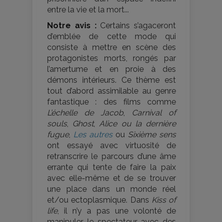
entre la vie et la mort...
Notre avis :
Certains s’agaceront
d’emblée de cette mode qui
consiste à mettre en scène des
protagonistes morts, rongés par
l’amertume et en proie à des
démons intérieurs. Ce thème est
tout d’abord assimilable au genre
fantastique : des films comme
L’échelle de Jacob
,
Carnival of
souls
,
Ghost
,
Alice ou la dernière
fugue
,
Les autres
ou
Sixième sens
ont essayé avec virtuosité de
retranscrire le parcours d’une âme
errante qui tente de faire la paix
avec elle-même et de se trouver
une place dans un monde réel
et/ou ectoplasmique. Dans
Kiss of
life
, il n’y a pas une volonté de
manipuler le spectateur avec des