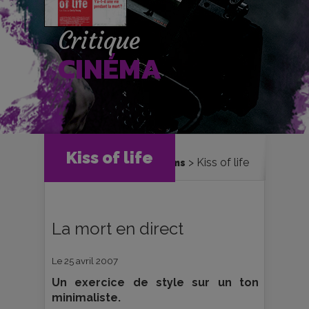
Critique
CINÉMA
Accueil
Cinéma
Kiss of life
Kiss of life
Critiques et fiches films
La mort en direct
Le 25 avril 2007
Un exercice de style sur un ton
minimaliste.