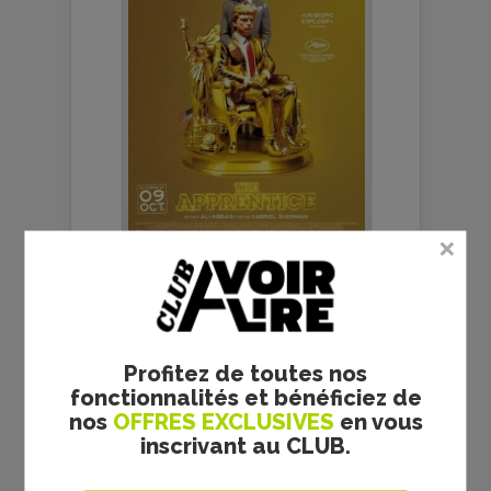
Il fallait le panache d’un
Sebastian Stan pour
interpréter le Donald Trump
de...
THE END - JOSHUA
OPPENHEIMER - CRITIQUE
Profitez de toutes nos
fonctionnalités et bénéficiez de
nos
OFFRES EXCLUSIVES
en vous
inscrivant au CLUB.