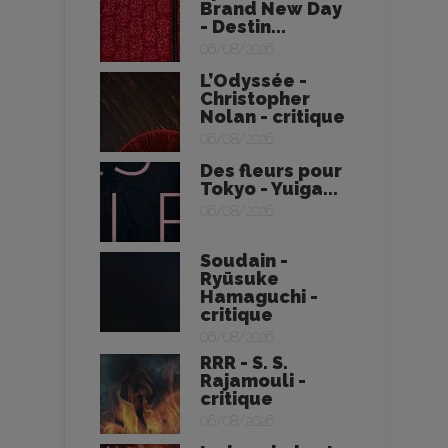
Brand New Day
- Destin...
06/08/2026
L’Odyssée -
Christopher
Nolan - critique
06/08/2026
Des fleurs pour
Tokyo - Yuiga...
06/08/2026
Soudain -
Ryūsuke
Hamaguchi -
critique
06/08/2026
RRR - S. S.
Rajamouli -
critique
06/08/2026