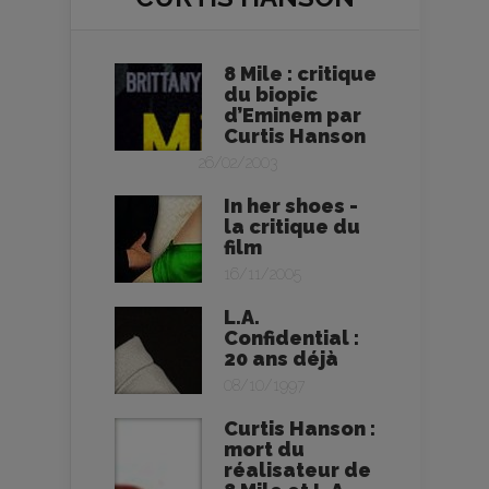
8 Mile : critique
du biopic
d’Eminem par
Curtis Hanson
26/02/2003
In her shoes -
la critique du
film
16/11/2005
L.A.
Confidential :
20 ans déjà
08/10/1997
Curtis Hanson :
mort du
réalisateur de