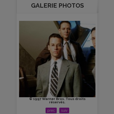
GALERIE PHOTOS
oits
© 1997 Warner Bros. Tous droits
© 
réservés.
prec
suiv