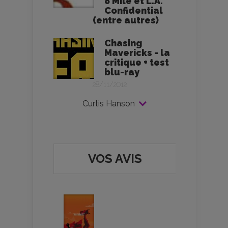
8 Mile et L.A.
Confidential
(entre autres)
Chasing
Mavericks - la
critique + test
blu-ray
28/11/2012
Curtis Hanson
VOS AVIS