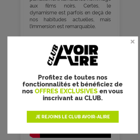
aux films noirs. Certes, le
dynamisme est parfois en deçà de
nos habitudes actuelles, mais
l’immersion est remarquable.
Profitez de toutes nos
fonctionnalités et bénéficiez de
nos
OFFRES EXCLUSIVES
en vous
inscrivant au CLUB.
JE REJOINS LE CLUB AVOIR-ALIRE