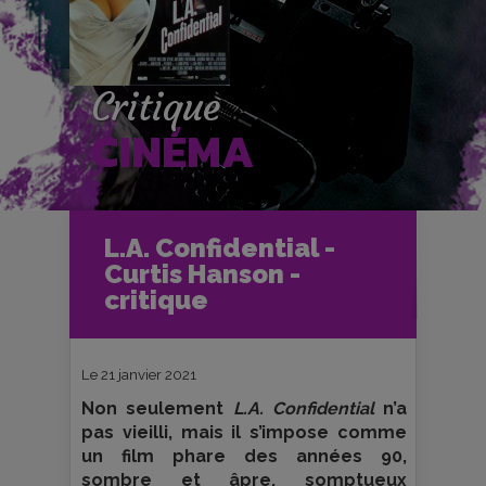
Critique
CINÉMA
Accueil
Cinéma
L.A. Confidential -
Critiques et fiches films
Ciné-Club
Curtis Hanson -
L.A. Confidential - Curtis Hanson -
critique
critique
Le 21 janvier 2021
Non seulement
L.A. Confidential
n’a
pas vieilli, mais il s’impose comme
un film phare des années 90,
sombre et âpre, somptueux