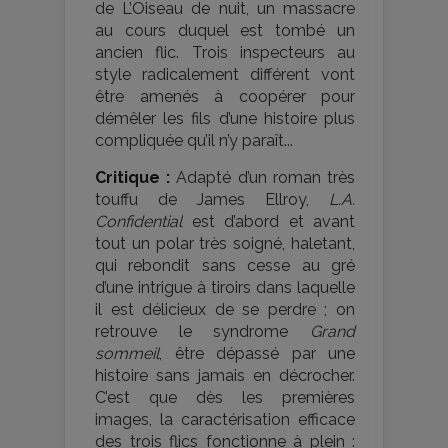
de L’Oiseau de nuit, un massacre
au cours duquel est tombé un
ancien flic. Trois inspecteurs au
style radicalement différent vont
être amenés à coopérer pour
démêler les fils d’une histoire plus
compliquée qu’il n’y paraît...
Critique :
Adapté d’un roman très
touffu de James Ellroy,
L.A.
Confidential
est d’abord et avant
tout un polar très soigné, haletant,
qui rebondit sans cesse au gré
d’une intrigue à tiroirs dans laquelle
il est délicieux de se perdre ; on
retrouve le syndrome
Grand
sommeil
, être dépassé par une
histoire sans jamais en décrocher.
C’est que dès les premières
images, la caractérisation efficace
des trois flics fonctionne à plein :