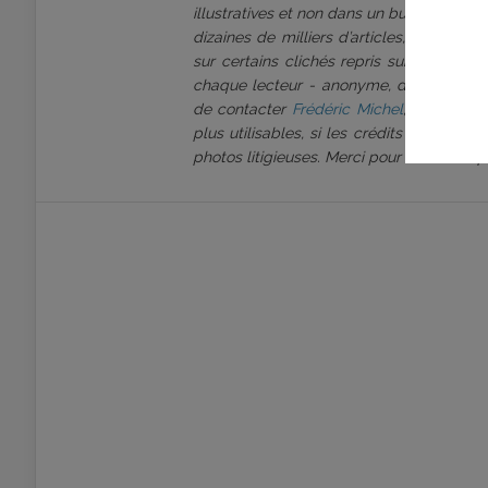
illustratives et non dans un but d’exploi
dizaines de milliers d’articles, et une é
sur certains clichés repris sur notre pl
chaque lecteur - anonyme, distributeur, 
de contacter
Frédéric Michel
, rédacteur
plus utilisables, si les crédits doivent 
photos litigieuses. Merci pour votre comp