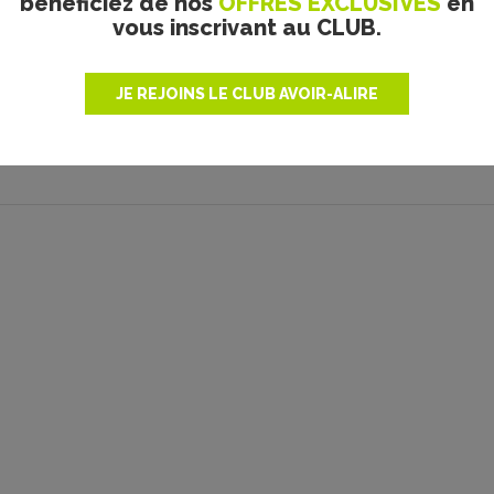
bénéficiez de nos
OFFRES EXCLUSIVES
en
tation commerciale. Après plusieurs décennies d’existence, des
vous inscrivant au CLUB.
volution de notre équipe de rédacteurs, mais aussi des droits
ateforme, nous comptons sur la bienveillance et vigilance de
attaché de presse, artiste, photographe. Ayez la gentillesse
JE REJOINS LE CLUB AVOIR-ALIRE
 en chef, si certaines photographies ne sont pas ou ne sont
être modifiés ou ajoutés. Nous nous engageons à retirer toutes
réhension.