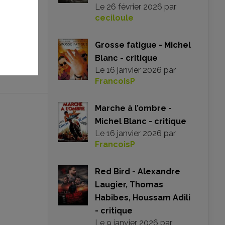
Le
26 février 2026
par
ceciloule
Grosse fatigue - Michel
Blanc - critique
Le
16 janvier 2026
par
FrancoisP
Marche à l’ombre -
Michel Blanc - critique
Le
16 janvier 2026
par
FrancoisP
Red Bird - Alexandre
Laugier, Thomas
Habibes, Houssam Adili
- critique
Le
9 janvier 2026
par