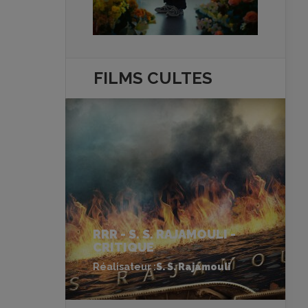
FILMS
CULTES
RRR - S. S. RAJAMOULI -
CRITIQUE
Réalisateur :
S. S. Rajamouli