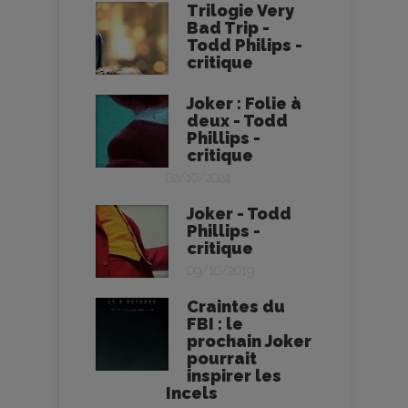
Trilogie Very
Bad Trip -
Todd Philips -
critique
Joker : Folie à
deux - Todd
Phillips -
critique
02/10/2024
Joker - Todd
Phillips -
critique
09/10/2019
Craintes du
FBI : le
prochain Joker
pourrait
inspirer les
Incels