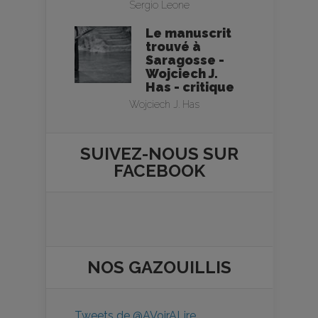
Sergio Leone
Le manuscrit
trouvé à
Saragosse -
Wojciech J.
Has - critique
Wojciech J. Has
SUIVEZ-NOUS SUR
FACEBOOK
NOS
GAZOUILLIS
Tweets de @AVoirALire