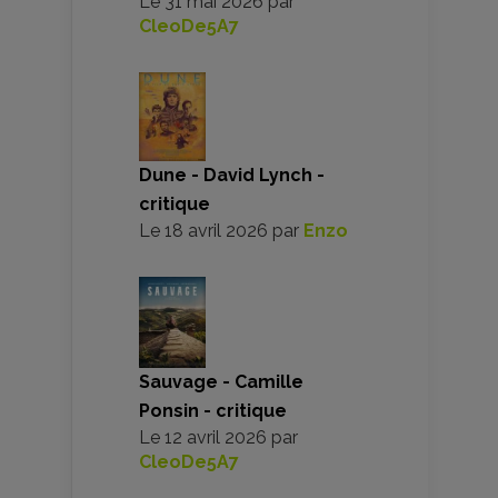
Le
31 mai 2026
par
CleoDe5A7
Dune - David Lynch -
critique
Le
18 avril 2026
par
Enzo
Sauvage - Camille
Ponsin - critique
Le
12 avril 2026
par
CleoDe5A7