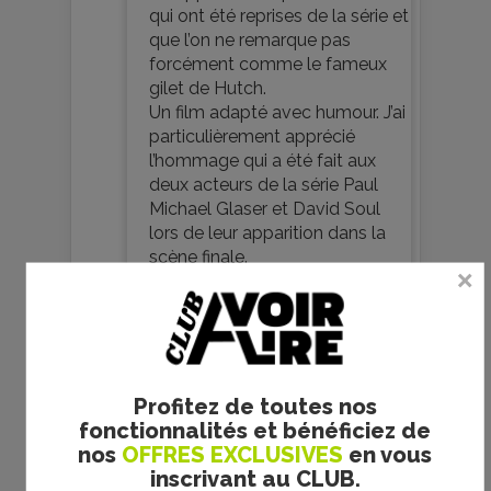
qui ont été reprises de la série et
que l’on ne remarque pas
forcément comme le fameux
gilet de Hutch.
Un film adapté avec humour. J’ai
particulièrement apprécié
l’hommage qui a été fait aux
deux acteurs de la série Paul
Michael Glaser et David Soul
lors de leur apparition dans la
scène finale.
Par contre j’ai été déçue de ne
pas avoir entendu le fameux
générique de la série
Je commente
0
Profitez de toutes nos
fonctionnalités et bénéficiez de
nos
OFFRES EXCLUSIVES
en vous
inscrivant au CLUB.