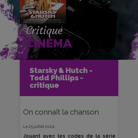
Critique
CINÉMA
Accueil
Cinéma
Starsky & Hutch -
Critiques et fiches films
Todd Phillips -
Starsky & Hutch - Todd Phillips -
critique
critique
On connaît la chanson
Le 25 juillet 2024
Jouant avec les codes de la série