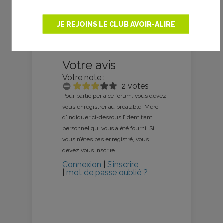
JE REJOINS LE CLUB AVOIR-ALIRE
Votre avis
Votre note :
2 votes
Pour participer à ce forum, vous devez
vous enregistrer au préalable. Merci
d’indiquer ci-dessous l’identifiant
personnel qui vous a été fourni. Si
vous n’êtes pas enregistré, vous
devez vous inscrire.
Connexion
|
S’inscrire
|
mot de passe oublié ?