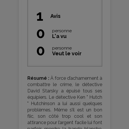
1
Avis
0
personne
L'a vu
0
personne
Veut le voir
Résumé :
À force d’acharnement à
combattre le crime, le détective
David Starsky a épuisé tous ses
équipiers. Le détective Ken " Hutch
" Hutchinson a lui aussi quelques
problèmes. Même s’il est un bon
flic, son côté trop cool et son
attirance pour l’argent facile lui font
parfois mordre la bande blanche.