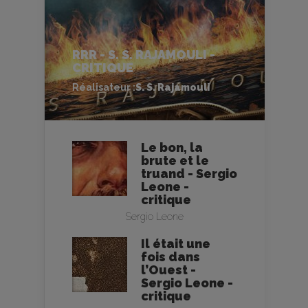
RRR - S. S. RAJAMOULI -
CRITIQUE
Réalisateur :
S. S. Rajamouli
Le bon, la
brute et le
truand - Sergio
Leone -
critique
Sergio Leone
Il était une
fois dans
l’Ouest -
Sergio Leone -
critique