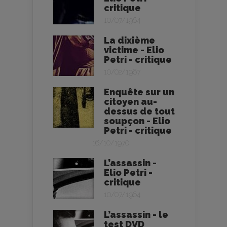
critique
10/07/1964
La dixième
victime - Elio
Petri - critique
10/02/1967
Enquête sur un
citoyen au-
dessus de tout
soupçon - Elio
Petri - critique
16/10/1970
L’assassin -
Elio Petri -
critique
10/07/1964
L’assassin - le
test DVD