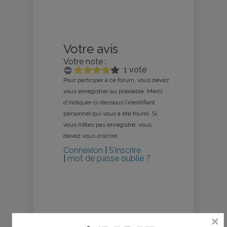
Votre avis
Votre note :
1 vote
Pour participer à ce forum, vous devez
vous enregistrer au préalable. Merci
d’indiquer ci-dessous l’identifiant
personnel qui vous a été fourni. Si
vous n’êtes pas enregistré, vous
devez vous inscrire.
Connexion
|
S’inscrire
|
mot de passe oublié ?