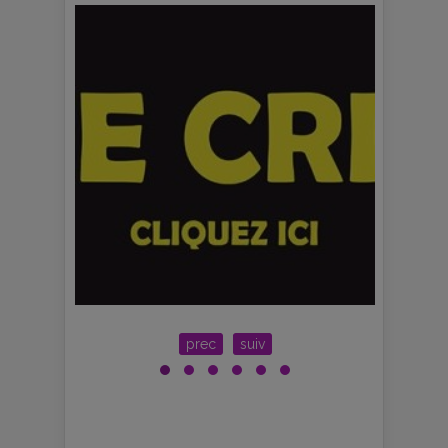
prec
suiv