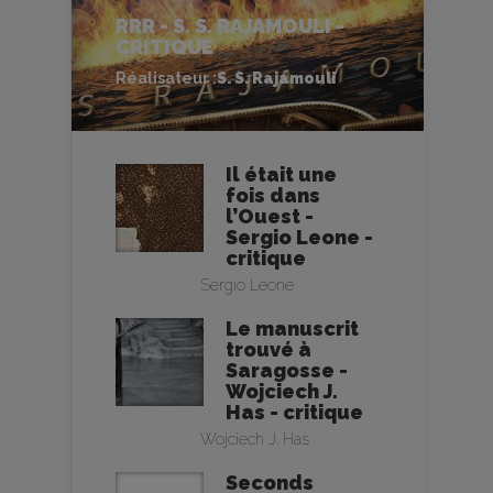
RRR - S. S. RAJAMOULI -
CRITIQUE
Réalisateur :
S. S. Rajamouli
Il était une
fois dans
l’Ouest -
Sergio Leone -
critique
Sergio Leone
Le manuscrit
trouvé à
Saragosse -
Wojciech J.
Has - critique
Wojciech J. Has
Seconds