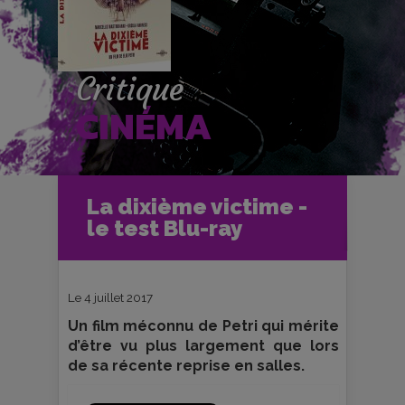
Critique
CINÉMA
Accueil
Cinéma
La dixième victime -
Critiques et fiches films
Ciné-Club
le test Blu-ray
La dixième victime - le test Blu-ray
Le 4 juillet 2017
Un film méconnu de Petri qui mérite
d’être vu plus largement que lors
de sa récente reprise en salles.