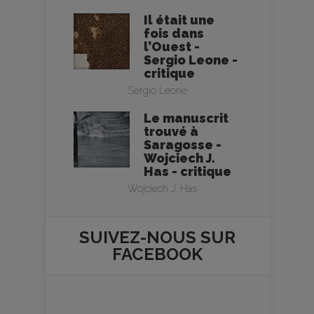
Il était une
fois dans
l’Ouest -
Sergio Leone -
critique
Sergio Leone
Le manuscrit
trouvé à
Saragosse -
Wojciech J.
Has - critique
Wojciech J. Has
SUIVEZ-NOUS SUR
FACEBOOK