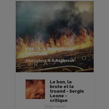
RRR - S. S. RAJAMOULI -
CRITIQUE
Réalisateur :
S. S. Rajamouli
Le bon, la
brute et le
truand - Sergio
Leone -
critique
Sergio Leone