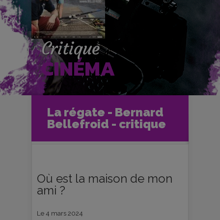
Critique
CINÉMA
Accueil
Cinéma
La régate - Bernard
Critiques et fiches films
Ciné-Club
Bellefroid - critique
La régate - Bernard Bellefroid -
critique
Où est la maison de mon
ami ?
Le 4 mars 2024