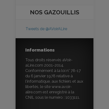
NOS
GAZOUILLIS
Tweets de @AVoirALire
Informations
Tous droits réservés aVoir-
aLire.com 2001-2014.
Conformément à la loi n° 78-17
du 6 janvier 1978 relative à
l'informatique, aux fichiers et aux
libertés, le site www.avoir-
alire.com est enregistré à la
CNIL sous le numéro : 1033111.