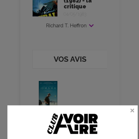
(1982) - la
critique
04/05/1983
Richard T. Heffron
VOS AVIS
Sur la route d’Omaha -
Cole Webley - critique
Le
8 août 2026
par
ceciloule