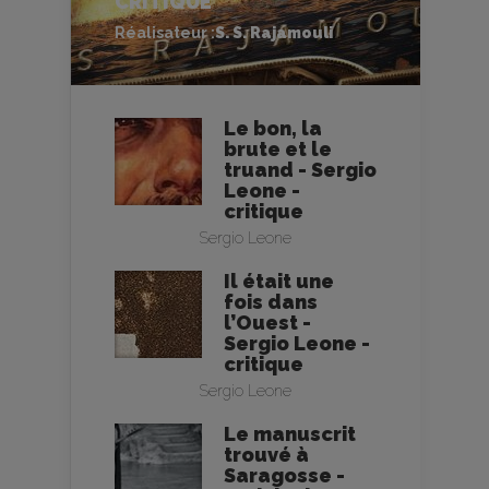
CRITIQUE
Réalisateur :
S. S. Rajamouli
Le bon, la
brute et le
truand - Sergio
Leone -
critique
Sergio Leone
Il était une
fois dans
l’Ouest -
Sergio Leone -
critique
Sergio Leone
Le manuscrit
trouvé à
Saragosse -