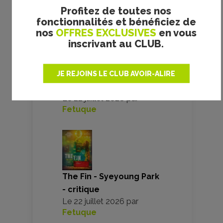
Profitez de toutes nos
fonctionnalités et bénéficiez de
nos
OFFRES EXCLUSIVES
en vous
inscrivant au CLUB.
Team building - Katia
Lanero Zamora -
JE REJOINS LE CLUB AVOIR-ALIRE
critique de la novella
Le
22 juillet 2026
par
Fetuque
The Fin - Syeyoung Park
- critique
Le
22 juillet 2026
par
Fetuque