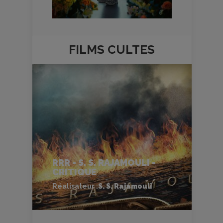
FILMS
CULTES
RRR - S. S. RAJAMOULI -
CRITIQUE
Réalisateur :
S. S. Rajamouli