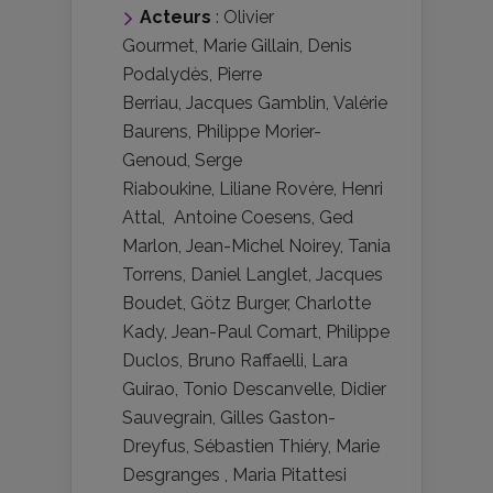
Acteurs
:
Olivier
Gourmet
,
Marie Gillain
,
Denis
Podalydès
,
Pierre
Berriau
,
Jacques Gamblin
,
Valérie
Baurens
,
Philippe Morier-
Genoud
,
Serge
Riaboukine
,
Liliane Rovère
,
Henri
Attal
,
Antoine Coesens
,
Ged
Marlon
,
Jean-Michel Noirey
,
Tania
Torrens
,
Daniel Langlet
,
Jacques
Boudet
,
Götz Burger
,
Charlotte
Kady
,
Jean-Paul Comart
,
Philippe
Duclos
,
Bruno Raffaelli
,
Lara
Guirao
,
Tonio Descanvelle
,
Didier
Sauvegrain
,
Gilles Gaston-
Dreyfus
,
Sébastien Thiéry
,
Marie
Desgranges
,
Maria Pitattesi