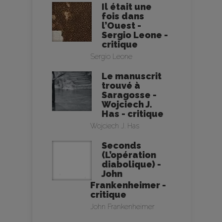
Il était une
fois dans
l’Ouest -
Sergio Leone -
critique
Sergio Leone
Le manuscrit
trouvé à
Saragosse -
Wojciech J.
Has - critique
Wojciech J. Has
Seconds
(L’opération
diabolique) -
John
Frankenheimer -
critique
John Frankenheimer