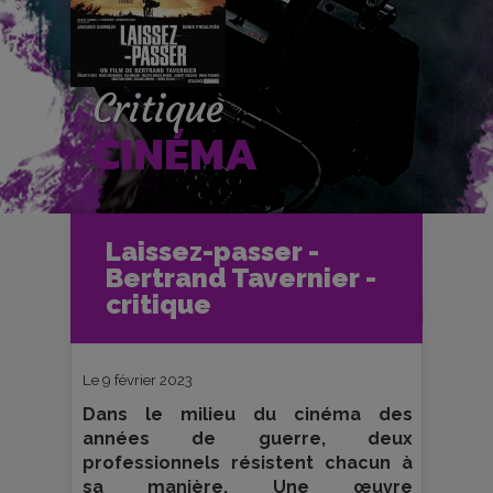
Critique
CINÉMA
Accueil
Cinéma
Laissez-passer -
Critiques et fiches films
Ciné-Club
Bertrand Tavernier -
Laissez-passer - Bertrand Tavernier -
critique
critique
Le 9 février 2023
Dans le milieu du cinéma des
années de guerre, deux
professionnels résistent chacun à
sa manière. Une œuvre