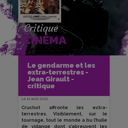
Critique
CINÉMA
Accueil
Cinéma
Le gendarme et les
Critiques et fiches films
extra-terrestres -
Le gendarme et les extra-terrestres -
Jean Girault - critique
Jean Girault -
critique
Le 12 août 2022
Cruchot affronte les extra-
terrestres. Visiblement, sur le
tournage, tout le monde a bu l’huile
de vidange dont s’abreuvent les