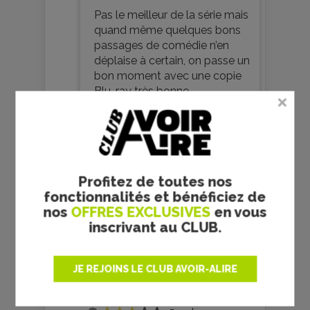
Pas le meilleur de la série mais
quand même quelques bons
passages de comédie n’en
déplaise à certain, on passe un
bon moment avec une copie
Blu-ray très bonne
Je commente
0
Profitez de toutes nos
fonctionnalités et bénéficiez de
nos
OFFRES EXCLUSIVES
en vous
inscrivant au CLUB.
JE REJOINS LE CLUB AVOIR-ALIRE
Votre avis
Votre note :