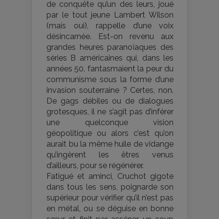
de conquête qu’un des leurs, joué
par le tout jeune Lambert Wilson
(mais oui), rappelle d’une voix
désincarnée. Est-on revenu aux
grandes heures paranoïaques des
séries B américaines qui, dans les
années 50, fantasmaient la peur du
communisme sous la forme d’une
invasion souterraine ? Certes, non.
De gags débiles ou de dialogues
grotesques, il ne s’agit pas d’inférer
une quelconque vision
géopolitique ou alors c’est qu’on
aurait bu la même huile de vidange
qu’ingèrent les êtres venus
d’ailleurs, pour se régénérer.
Fatigué et aminci, Cruchot gigote
dans tous les sens, poignarde son
supérieur pour vérifier qu’il n’est pas
en métal, ou se déguise en bonne