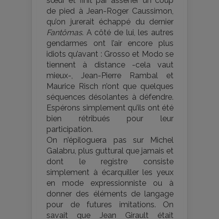
sœur et finit par asséner un coup
de pied à Jean-Roger Caussimon,
qu’on jurerait échappé du dernier
Fantômas
. A côté de lui, les autres
gendarmes ont l’air encore plus
idiots qu’avant : Grosso et Modo se
tiennent à distance -cela vaut
mieux-, Jean-Pierre Rambal et
Maurice Risch n’ont que quelques
séquences désolantes à défendre.
Espérons simplement qu’ils ont été
bien rétribués pour leur
participation.
On n’épiloguera pas sur Michel
Galabru, plus guttural que jamais et
dont le registre consiste
simplement à écarquiller les yeux
en mode expressionniste ou à
donner des éléments de langage
pour de futures imitations. On
savait que Jean Girault était