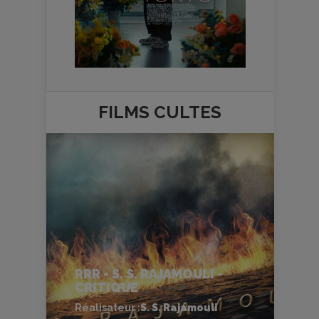
FILMS
CULTES
RRR - S. S. RAJAMOULI -
CRITIQUE
Réalisateur :
S. S. Rajamouli