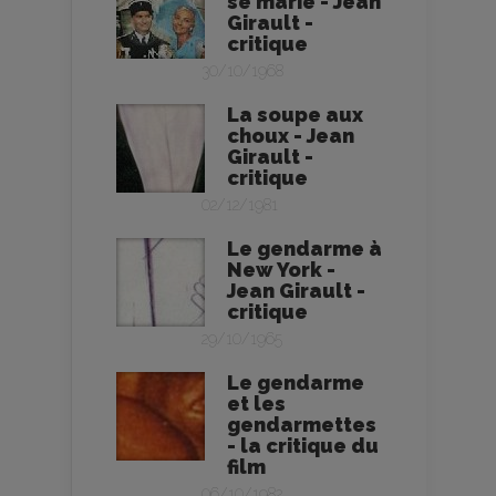
se marie - Jean
Girault -
critique
30/10/1968
La soupe aux
choux - Jean
Girault -
critique
02/12/1981
Le gendarme à
New York -
Jean Girault -
critique
29/10/1965
Le gendarme
et les
gendarmettes
- la critique du
film
06/10/1982