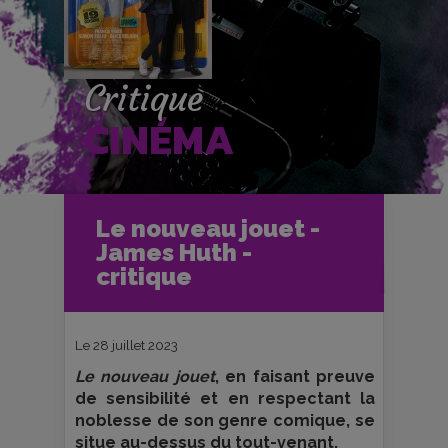
Critique
CINÉMA
Accueil
Cinéma
Le nouveau jouet -
Critiques et fiches films
James Huth -
Le nouveau jouet - James Huth -
critique
critique
Le 28 juillet 2023
Le nouveau jouet
, en faisant preuve
de sensibilité et en respectant la
noblesse de son genre comique, se
situe au-dessus du tout-venant.