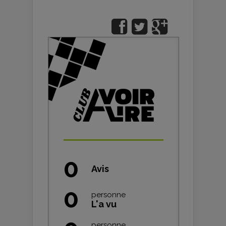
0
Avis
0
personne
L'a vu
personne