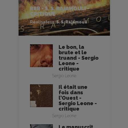
RRR - S. S. RAJAMOULI -
CRITIQUE
Réalisateur :
S. S. Rajamouli
Le bon, la
brute et le
truand - Sergio
Leone -
critique
Sergio Leone
Il était une
fois dans
l’Ouest -
Sergio Leone -
critique
Sergio Leone
Le manuscrit