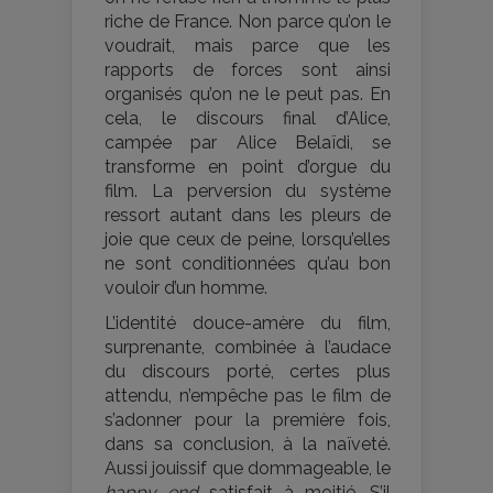
riche de France. Non parce qu’on le
voudrait, mais parce que les
rapports de forces sont ainsi
organisés qu’on ne le peut pas. En
cela, le discours final d’Alice,
campée par Alice Belaïdi, se
transforme en point d’orgue du
film. La perversion du système
ressort autant dans les pleurs de
joie que ceux de peine, lorsqu’elles
ne sont conditionnées qu’au bon
vouloir d’un homme.
L’identité douce-amère du film,
surprenante, combinée à l’audace
du discours porté, certes plus
attendu, n’empêche pas le film de
s’adonner pour la première fois,
dans sa conclusion, à la naïveté.
Aussi jouissif que dommageable, le
happy end
satisfait à moitié. S’il