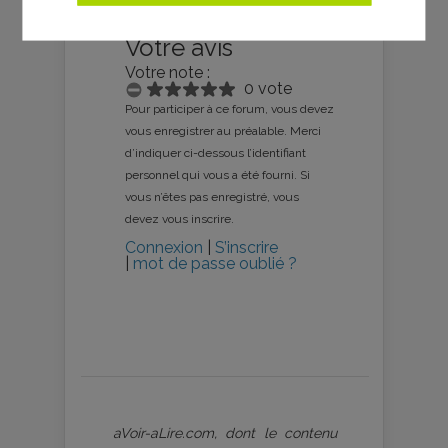
Votre avis
Votre note :
0 vote
Pour participer à ce forum, vous devez
vous enregistrer au préalable. Merci
d’indiquer ci-dessous l’identifiant
personnel qui vous a été fourni. Si
vous n’êtes pas enregistré, vous
devez vous inscrire.
Connexion
|
S’inscrire
|
mot de passe oublié ?
aVoir-aLire.com, dont le contenu