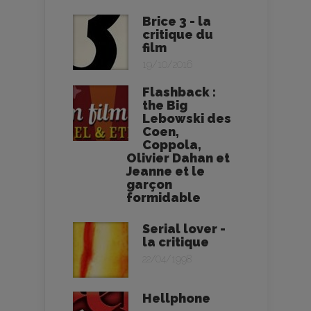
Brice 3 - la
critique du
film
19/10/2016
Flashback :
the Big
Lebowski des
Coen,
Coppola,
Olivier Dahan et
Jeanne et le
garçon
formidable
Serial lover -
la critique
22/04/1998
Hellphone