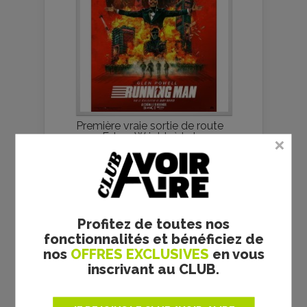
Première vraie sortie de route
pour Edgar Wright, à la barre
de ce...
À BOUT PORTANT - DON
SIEGEL - CRITIQUE
Profitez de toutes nos
fonctionnalités et bénéficiez de
nos
OFFRES EXCLUSIVES
en vous
inscrivant au CLUB.