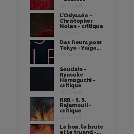
06/08/2026
L’Odyssée -
Christopher
Nolan - critique
06/08/2026
Des fleurs pour
Tokyo - Yuiga...
06/08/2026
Soudain -
Ryūsuke
Hamaguchi -
critique
06/08/2026
RRR - S. S.
Rajamouli -
critique
06/08/2026
Le bon, la brute
et le truand -...