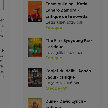
Team building - Katia
Lanero Zamora -
critique de la novella
er
Le
22 juillet 2026
par
 la
Fetuque
ns
ra,
The Fin - Syeyoung Park
- critique
le
Le
22 juillet 2026
par
e,
Fetuque
ent
ve,
L’objet du délit - Agnès
ds
 de
Jaoui - critique
Le
31 mai 2026
par
CleoDe5A7
Dune - David Lynch -
critique