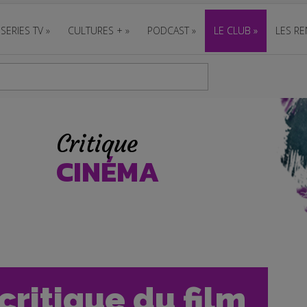
SERIES TV
»
CULTURES +
»
PODCAST
»
LE CLUB
»
LES RE
Critique
CINÉMA
critique du film