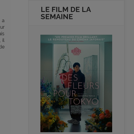
LE FILM DE
LA
SEMAINE
a
our
is
 il
 de