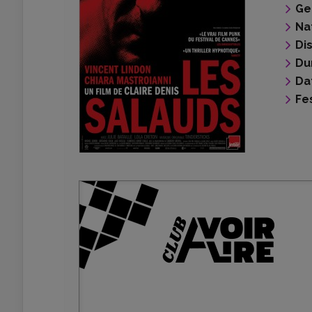
Ge
Na
Di
Du
Da
Fes