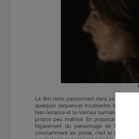
Le film reste passionnant dans sa forme, ma
quelques séquences troublantes (le rêve de la
bien l’errance et la noirceur humaine. Cepen
propos peu maîtrisé. En proposant une narrat
l’égarement du personnage de Marco, qu
constamment les pistes, c’est le spectateur 