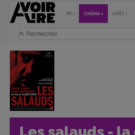
BD
»
CINÉMA
»
LIVRES
»
Les salauds - la 