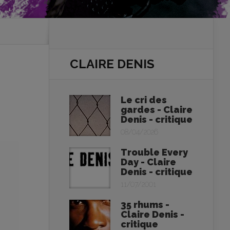
CLAIRE DENIS
Le cri des
gardes - Claire
Denis - critique
08/04/2026
Trouble Every
Day - Claire
Denis - critique
11/07/2001
35 rhums -
Claire Denis -
critique