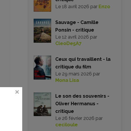
Le
18 avril 2026
par
Enzo
Sauvage - Camille
Ponsin - critique
Le
12 avril 2026
par
CleoDe5A7
Ceux qui travaillent - la
critique du film
Le
29 mars 2026
par
Mona Lisa
nt
Le son des souvenirs -
 si
Oliver Hermanus -
 un
critique
gne
Le
26 février 2026
par
le
ceciloule
ne