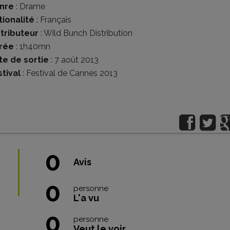
nre
:
Drame
tionalité
:
Français
stributeur
:
Wild Bunch Distribution
rée
: 1h40mn
te de sortie
: 7 août 2013
tival
:
Festival de Cannes 2013
0
Avis
0
personne
L'a vu
0
personne
Veut le voir