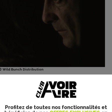
© Wild Bunch Distribution
gnifiée par la photographie rugueuse d’Agnès Godard, offra
 mort de l’enfant). Peu de réalisateurs réussissent à filmer
dant, le formalisme de Claire Denis a tendance à masquer ici
ion morcelée via l’utilisation d’ellipses, la cinéaste souli
i navigue à vue tout du long. Mais comme elle brouil
Profitez de toutes nos fonctionnalités et
qui s’égare. En effet, n’ayant que peu d’informations, aucu