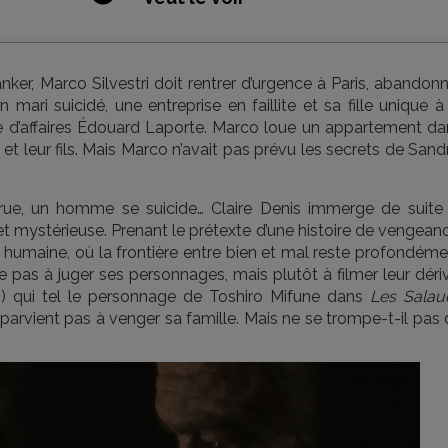
er, Marco Silvestri doit rentrer d’urgence à Paris, abandonn
mari suicidé, une entreprise en faillite et sa fille unique à
e d’affaires Édouard Laporte. Marco loue un appartement da
et leur fils. Mais Marco n’avait pas prévu les secrets de Sand
rue, un homme se suicide… Claire Denis immerge de suite 
 mystérieuse. Prenant le prétexte d’une histoire de vengeanc
e humaine, où la frontière entre bien et mal reste profondém
 pas à juger ses personnages, mais plutôt à filmer leur déri
) qui tel le personnage de Toshiro Mifune dans
Les Salau
parvient pas à venger sa famille. Mais ne se trompe-t-il pas