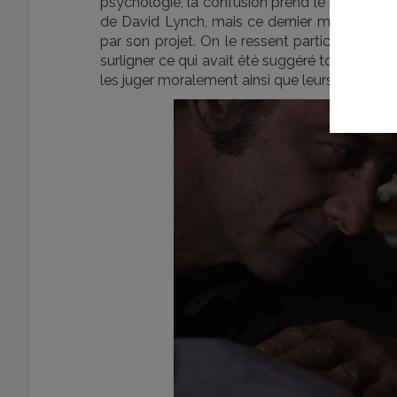
psychologie, la confusion prend le dessus et r
de David Lynch, mais ce dernier maîtrise son
par son projet. On le ressent particulièremen
surligner ce qui avait été suggéré tout du lon
les juger moralement ainsi que leurs actes. Ce 