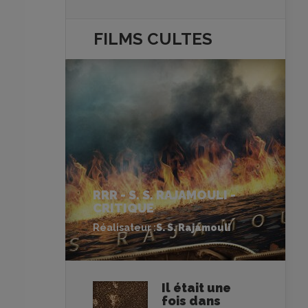
FILMS
CULTES
RRR - S. S. RAJAMOULI -
CRITIQUE
Réalisateur :
S. S. Rajamouli
Il était une
fois dans