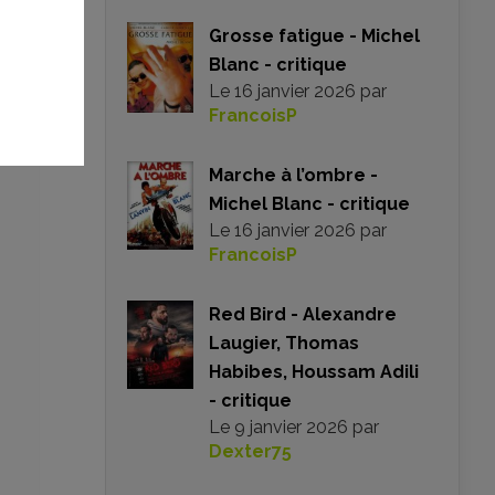
éma
er
Grosse fatigue - Michel
que
Blanc - critique
par
Le
16 janvier 2026
par
FrancoisP
Marche à l’ombre -
Michel Blanc - critique
Le
16 janvier 2026
par
FrancoisP
Red Bird - Alexandre
Laugier, Thomas
Habibes, Houssam Adili
- critique
Le
9 janvier 2026
par
Dexter75