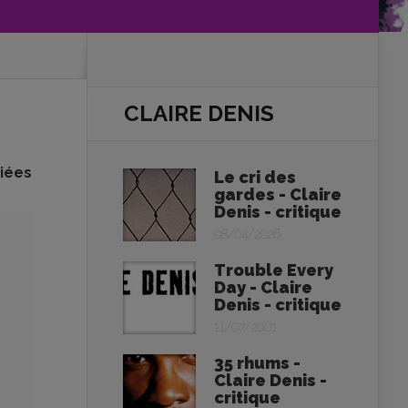
CLAIRE DENIS
riées
Le cri des
gardes - Claire
Denis - critique
08/04/2026
Trouble Every
Day - Claire
Denis - critique
11/07/2001
35 rhums -
Claire Denis -
critique