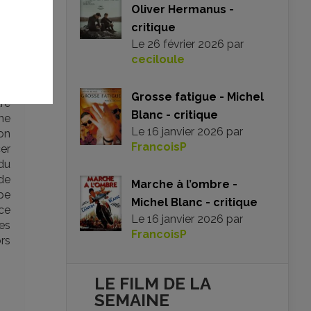
Oliver Hermanus -
 le
critique
le
Le
26 février 2026
par
ine
ceciloule
ge
ni
Grosse fatigue - Michel
dre
Blanc - critique
 ne
Le
16 janvier 2026
par
ion
FrancoisP
er
du
de
Marche à l’ombre -
rpe
Michel Blanc - critique
ce
Le
16 janvier 2026
par
es
FrancoisP
ors
LE FILM DE
LA
SEMAINE