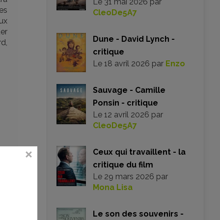
Le
31 mai 2026
par
es
CleoDe5A7
ux
er
Dune - David Lynch -
rd,
critique
Le
18 avril 2026
par
Enzo
Sauvage - Camille
Ponsin - critique
Le
12 avril 2026
par
CleoDe5A7
Ceux qui travaillent - la
critique du film
Le
29 mars 2026
par
Mona Lisa
Le son des souvenirs -