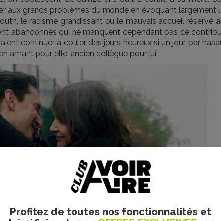
esser aux grands problèmes du monde en évoquant largement l
uth, le racisme grandissant ou le mauvais accueil réservé a
lement abandonnés qui ne manquent cependant pas de contribu
ent continuer à couler des jours heureux si un jour, par hasa
ien amant pour elle, ancien collègue pour lui.
Profitez de toutes nos fonctionnalités et
pyright Curiosa Films 2022