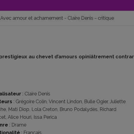
Avec amour et acharnement - Claire Denis - critique
prestigieux au chevet d’amours opiniâtrement contra
alisateur
:
Claire Denis
teurs
:
Grégoire Colin
,
Vincent Lindon
,
Bulle Ogier
,
Juliette
che
,
Mati Diop
,
Lola Creton
,
Bruno Podalydès
,
Richard
cet
,
Alice Houri
,
Issa Perica
nre
:
Drame
tionalité
:
Français