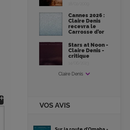
18/02/2009
Cannes 2026 :
Claire Denis
recevra le
Carrosse d’or
Stars at Noon -
Claire Denis -
critique
14/06/2023
Claire Denis
VOS AVIS
Sur la route d’Omaha -