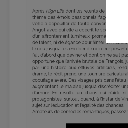
Après
High Life
dont les relents de science-fic
thème des émois passionnels façon thriller q
veille à dépouiller de toute convention bour
Angot avec qui elle a coécrit le scénario. L
d’un affrontement lumineux, promesse tenue 
de talent, ni d’élégance pour filmer les relatio
le cou jusqu’à les enrober de noirceur pesan
fait d’abord que deviner et dont on ne sait 
opportune que l’arrivée brutale de François,
par une histoire aux effluves artificiels, r
drame, le récit prend une tournure caricatur
cocufiage avéré. Des visages pris dans l’étau 
augmentent le malaise jusqu’à discréditer un
d’amour. En résulte un chaos qui n’aide ni
protagonistes, surtout quand, à l’instar de V
sujet sur l’éducation et l’égalité des chances.
Amateurs de comédies romantiques, passez 