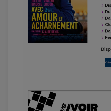
Di
Du
Da
Ch
Da
Fes
Disp