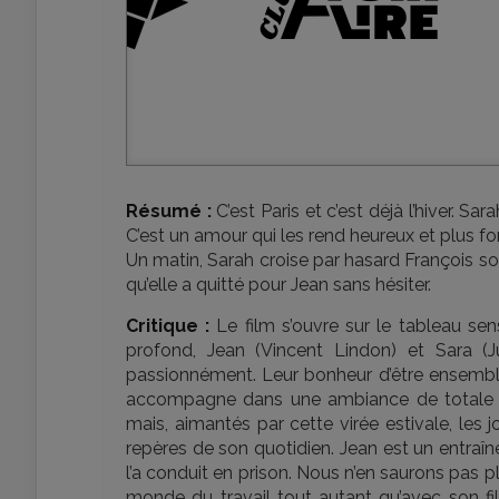
Résumé :
C’est Paris et c’est déjà l’hiver. S
C’est un amour qui les rend heureux et plus forts
Un matin, Sarah croise par hasard François so
qu’elle a quitté pour Jean sans hésiter.
Critique :
Le film s’ouvre sur le tableau se
profond, Jean (Vincent Lindon) et Sara (Ju
passionnément. Leur bonheur d’être ensembl
accompagne dans une ambiance de totale sér
mais, aimantés par cette virée estivale, les
repères de son quotidien. Jean est un entra
l’a conduit en prison. Nous n’en saurons pas 
monde du travail tout autant qu’avec son fil