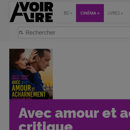
BD
»
CINÉMA
»
LIVRES
»
Avec amour et a
critique