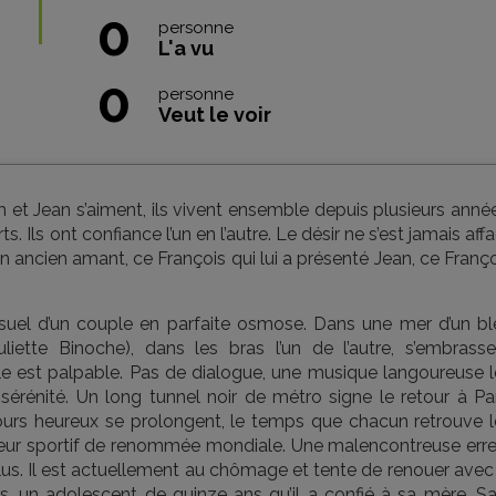
0
personne
L'a vu
0
personne
Veut le voir
arah et Jean s’aiment, ils vivent ensemble depuis plusieurs anné
. Ils ont confiance l’un en l’autre. Le désir ne s’est jamais affa
n ancien amant, ce François qui lui a présenté Jean, ce Franç
nsuel d’un couple en parfaite osmose. Dans une mer d’un bl
liette Binoche), dans les bras l’un de l’autre, s’embrasse
e est palpable. Pas de dialogue, une musique langoureuse l
énité. Un long tunnel noir de métro signe le retour à Par
 jours heureux se prolongent, le temps que chacun retrouve l
îneur sportif de renommée mondiale. Une malencontreuse erre
plus. Il est actuellement au chômage et tente de renouer avec
s, un adolescent de quinze ans qu’il a confié à sa mère. Sa