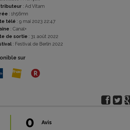
stributeur
:
Ad Vitam
rée
: 1h56mn
te télé
: 9 mai 2023 22:47
aîne
: Canal+
te de sortie
: 31 août 2022
tival
:
Festival de Berlin 2022
onible sur
0
Avis