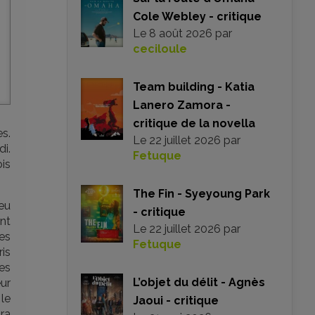
Cole Webley - critique
Le
8 août 2026
par
ceciloule
Team building - Katia
Lanero Zamora -
critique de la novella
es.
Le
22 juillet 2026
par
di.
Fetuque
ois
The Fin - Syeyoung Park
eu
- critique
nt
Le
22 juillet 2026
par
es
Fetuque
is
es
L’objet du délit - Agnès
ur
 le
Jaoui - critique
ra