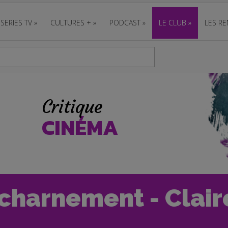
SERIES TV
»
CULTURES +
»
PODCAST
»
LE CLUB
»
LES RE
Critique
CINÉMA
charnement - Claire