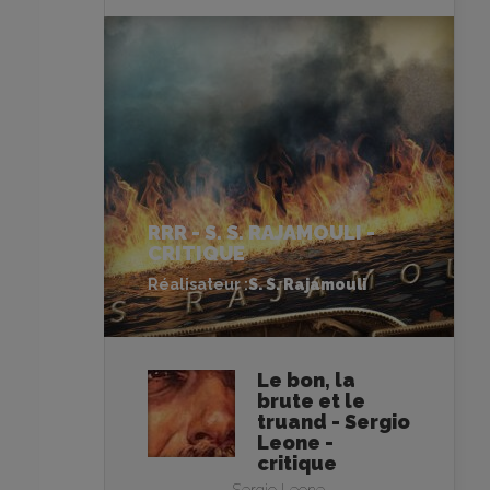
RRR - S. S. RAJAMOULI -
CRITIQUE
Réalisateur :
S. S. Rajamouli
Le bon, la
brute et le
truand - Sergio
Leone -
critique
Sergio Leone