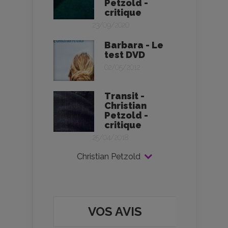
Petzold -
critique
23/09/2020
Barbara - Le
test DVD
02/05/2012
Transit -
Christian
Petzold -
critique
25/04/2018
Christian Petzold
VOS AVIS