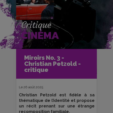
Critique
CINÉMA
Accueil
Cinéma
Miroirs No. 3 -
Critiques et fiches films
Christian Petzold -
Miroirs No. 3 - Christian Petzold -
critique
critique
Le 26 août 2025
Christian Petzold est fidèle à sa
thématique de l’identité et propose
un récit prenant sur une étrange
recomposition familiale.