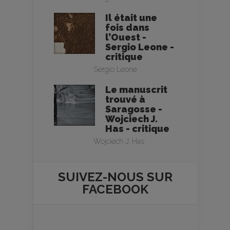
Il était une
fois dans
l’Ouest -
Sergio Leone -
critique
Sergio Leone
Le manuscrit
trouvé à
Saragosse -
Wojciech J.
Has - critique
Wojciech J. Has
SUIVEZ-NOUS SUR
FACEBOOK