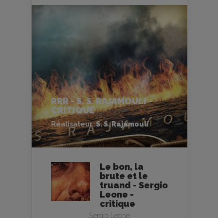
RRR - S. S. RAJAMOULI -
CRITIQUE
Réalisateur :
S. S. Rajamouli
Le bon, la
brute et le
truand - Sergio
Leone -
critique
Sergio Leone