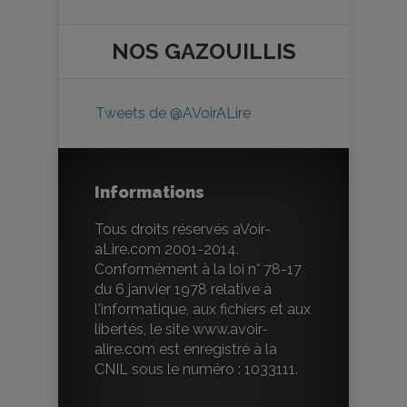
NOS
GAZOUILLIS
Tweets de @AVoirALire
Informations
Tous droits réservés aVoir-
aLire.com 2001-2014.
Conformément à la loi n° 78-17
du 6 janvier 1978 relative à
l'informatique, aux fichiers et aux
libertés, le site www.avoir-
alire.com est enregistré à la
CNIL sous le numéro : 1033111.