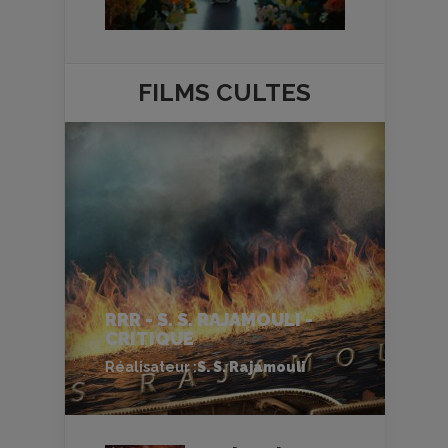
FILMS
CULTES
RRR - S. S. RAJAMOULI -
CRITIQUE
Réalisateur :
S. S. Rajamouli