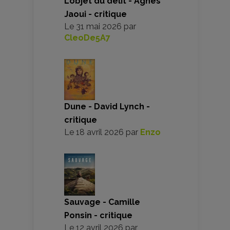
L’objet du délit - Agnès
Jaoui - critique
Le
31 mai 2026
par
CleoDe5A7
Dune - David Lynch -
critique
Le
18 avril 2026
par
Enzo
Sauvage - Camille
Ponsin - critique
Le
12 avril 2026
par