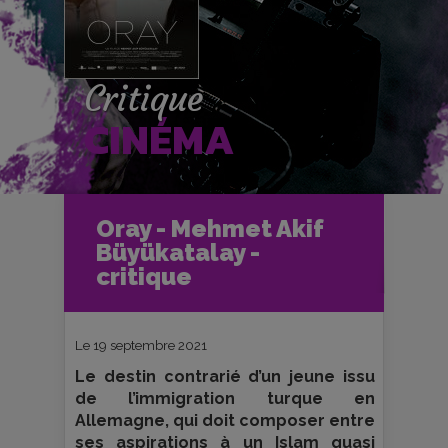
Critique
CINÉMA
Accueil
Cinéma
Oray - Mehmet Akif
Critiques et fiches films
Büyükatalay -
Oray - Mehmet Akif Büyükatalay -
critique
critique
Le 19 septembre 2021
Le destin contrarié d’un jeune issu
de l’immigration turque en
Allemagne, qui doit composer entre
ses aspirations à un Islam quasi