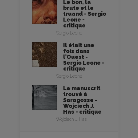
Le bon, la
brute et le
truand - Sergio
Leone -
critique
Sergio Leone
Il était une
fois dans
l’Ouest -
Sergio Leone -
critique
Sergio Leone
Le manuscrit
trouvé à
Saragosse -
Wojciech J.
Has - critique
Wojciech J. Has