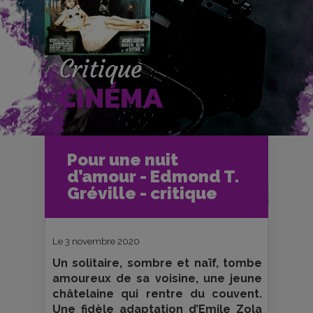
Critique
CINÉMA
Accueil
Cinéma
Pour une nuit
Critiques et fiches films
d’amour - Edmond T.
Pour une nuit d’amour - Edmond T.
Gréville - critique
Gréville - critique
Le 3 novembre 2020
Un solitaire, sombre et naïf, tombe
amoureux de sa voisine, une jeune
châtelaine qui rentre du couvent.
Une fidèle adaptation d’Emile Zola