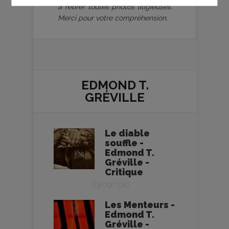
à retirer toutes photos litigieuses.
Merci pour votre compréhension.
EDMOND T.
GRÉVILLE
Le diable
souffle -
Edmond T.
Gréville -
Critique
23/09/1947
Les Menteurs -
Edmond T.
Gréville -