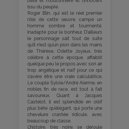
bête et moutonnière et l’innocent
issu du peuple.
Roger Blin, qui est le réel premier
rôle de cette œuvre, campe un
homme sombre et tourmenté,
inadapté pour le bonheur. D’ailleurs
le personnage sait tout de suite
qu’il n’est qu’un pion dans les mains
de Thérèse. Odette Joyeux, très
célèbre à cette époque, affaiblit
quelque peu le propos avec son air
trop angélique et naïf pour ce qui
s’avère être une vraie calculatrice.
Le couple Sylvie/André Alerme, en
nobles fin de race, est tout à fait
savoureux. Quant à Jacques
Castelot, il est splendide en oisif
plus bête qu’élégant, qui porte une
chevelure crantée ridicule, avec
beaucoup de classe.
L’histoire, très noire, se déroule