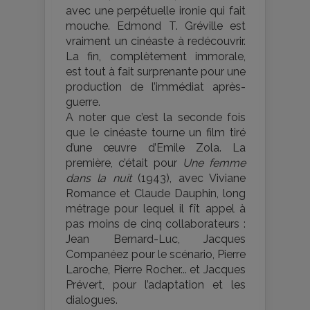
avec une perpétuelle ironie qui fait
mouche. Edmond T. Gréville est
vraiment un cinéaste à redécouvrir.
La fin, complètement immorale,
est tout à fait surprenante pour une
production de l’immédiat après-
guerre.
A noter que c’est la seconde fois
que le cinéaste tourne un film tiré
d’une œuvre d’Emile Zola. La
première, c’était pour
Une femme
dans la nuit
(1943), avec Viviane
Romance et Claude Dauphin, long
métrage pour lequel il fît appel à
pas moins de cinq collaborateurs :
Jean Bernard-Luc, Jacques
Companéez pour le scénario, Pierre
Laroche, Pierre Rocher... et Jacques
Prévert, pour l’adaptation et les
dialogues.