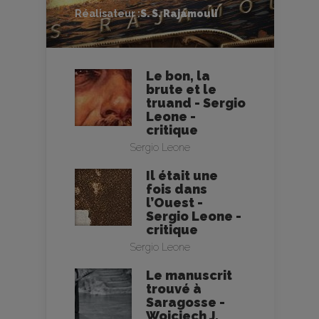
Réalisateur :
S. S. Rajamouli
Le bon, la
brute et le
truand - Sergio
Leone -
critique
Sergio Leone
Il était une
fois dans
l’Ouest -
Sergio Leone -
critique
Sergio Leone
Le manuscrit
trouvé à
Saragosse -
Wojciech J.