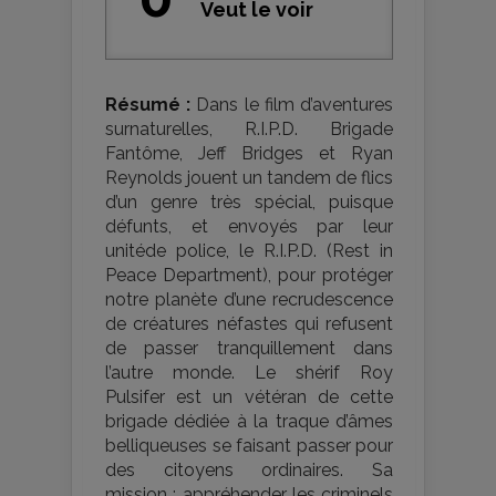
Veut le voir
Résumé :
Dans le film d’aventures
surnaturelles, R.I.P.D. Brigade
Fantôme, Jeff Bridges et Ryan
Reynolds jouent un tandem de flics
d’un genre très spécial, puisque
défunts, et envoyés par leur
unitéde police, le R.I.P.D. (Rest in
Peace Department), pour protéger
notre planète d’une recrudescence
de créatures néfastes qui refusent
de passer tranquillement dans
l’autre monde. Le shérif Roy
Pulsifer est un vétéran de cette
brigade dédiée à la traque d’âmes
belliqueuses se faisant passer pour
des citoyens ordinaires. Sa
mission : appréhender les criminels