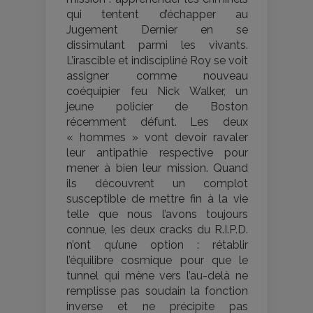
qui tentent d’échapper au
Jugement Dernier en se
dissimulant parmi les vivants.
L’irascible et indiscipliné Roy se voit
assigner comme nouveau
coéquipier feu Nick Walker, un
jeune policier de Boston
récemment défunt. Les deux
« hommes » vont devoir ravaler
leur antipathie respective pour
mener à bien leur mission. Quand
ils découvrent un complot
susceptible de mettre fin à la vie
telle que nous l’avons toujours
connue, les deux cracks du R.I.P.D.
n’ont qu’une option : rétablir
l’équilibre cosmique pour que le
tunnel qui mène vers l’au-delà ne
remplisse pas soudain la fonction
inverse et ne précipite pas