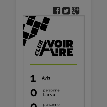
1
Avis
0
personne
L'a vu
0
personne