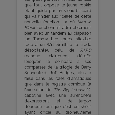
que tout oppose, le jeune rookie
étant guidé par un vieux briscard
qui va l’initier aux ficelles de cette
nouvelle fonction. Là où
Men in
Black
fonctionnait admirablement
bien avec un tandem au diapason
(un Tommy Lee Jones inflexible
face à un Will Smith à la tirade
désopilante), celui de
R.I.P.D
manque clairement d’étoffe
lorsqu’on le compare à ses
comparses de la trilogie de Barry
Sonnenfeld. Jeff Bridges, plus à
l’aise dans les rôles dramatiques
que dans le registre comique (à
l’exception de
The Big Lebowski
),
cabotine avec une surenchère
d’expressions et de jargon
d’époque (puisque c’est un shérif
ayant officié au dix-neuvième