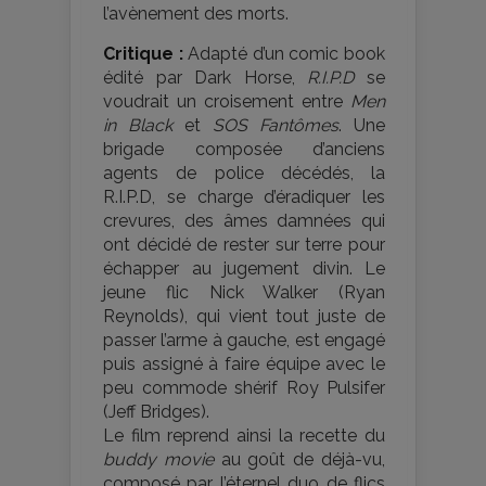
l’avènement des morts.
Critique :
Adapté d’un comic book
édité par Dark Horse,
R.I.P.D
se
voudrait un croisement entre
Men
in Black
et
SOS Fantômes
. Une
brigade composée d’anciens
agents de police décédés, la
R.I.P.D, se charge d’éradiquer les
crevures, des âmes damnées qui
ont décidé de rester sur terre pour
échapper au jugement divin. Le
jeune flic Nick Walker (Ryan
Reynolds), qui vient tout juste de
passer l’arme à gauche, est engagé
puis assigné à faire équipe avec le
peu commode shérif Roy Pulsifer
(Jeff Bridges).
Le film reprend ainsi la recette du
buddy movie
au goût de déjà-vu,
composé par l’éternel duo de flics