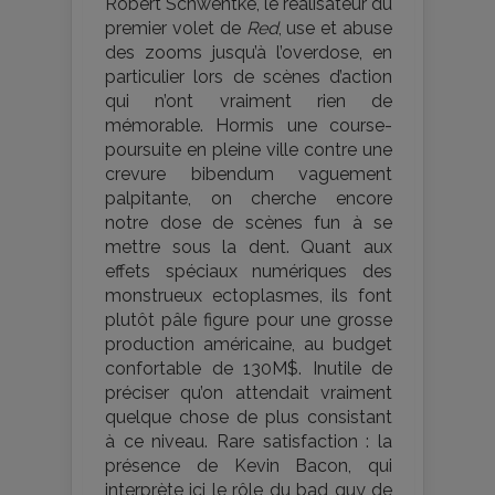
Robert Schwentke, le réalisateur du
premier volet de
Red
, use et abuse
des zooms jusqu’à l’overdose, en
particulier lors de scènes d’action
qui n’ont vraiment rien de
mémorable. Hormis une course-
poursuite en pleine ville contre une
crevure bibendum vaguement
palpitante, on cherche encore
notre dose de scènes fun à se
mettre sous la dent. Quant aux
effets spéciaux numériques des
monstrueux ectoplasmes, ils font
plutôt pâle figure pour une grosse
production américaine, au budget
confortable de 130M$. Inutile de
préciser qu’on attendait vraiment
quelque chose de plus consistant
à ce niveau. Rare satisfaction : la
présence de Kevin Bacon, qui
interprète ici le rôle du bad guy de