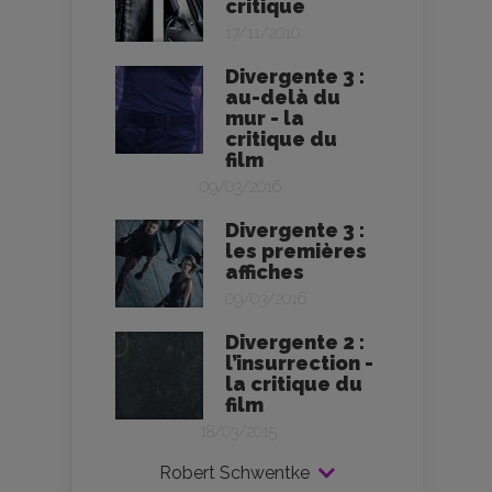
critique
17/11/2010
Divergente 3 :
au-delà du
mur - la
critique du
film
09/03/2016
Divergente 3 :
les premières
affiches
09/03/2016
Divergente 2 :
l’insurrection -
la critique du
film
18/03/2015
Robert Schwentke