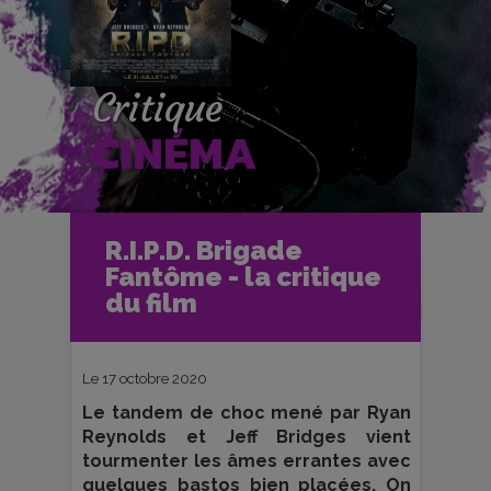
Critique
CINÉMA
Accueil
Cinéma
R.I.P.D. Brigade
Critiques et fiches films
Fantôme - la critique
R.I.P.D. Brigade Fantôme - la critique
du film
du film
Le 17 octobre 2020
Le tandem de choc mené par Ryan
Reynolds et Jeff Bridges vient
tourmenter les âmes errantes avec
quelques bastos bien placées. On