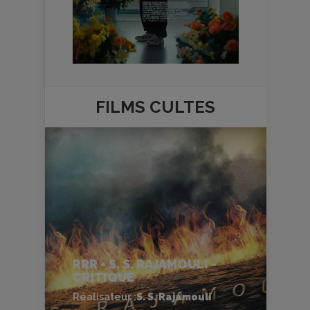
FILMS
CULTES
RRR - S. S. RAJAMOULI -
CRITIQUE
Réalisateur :
S. S. Rajamouli