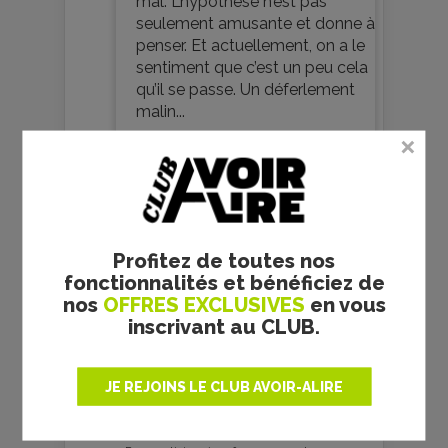
mal. L’hypothèse n’est pas
seulement amusante et donne à
penser. Et actuellement, on a le
sentiment que c’est un peu cela
qu’il se passe. Un déferlement
malin...
Je commente
0
Profitez de toutes nos
fonctionnalités et bénéficiez de
nos
OFFRES EXCLUSIVES
en vous
inscrivant au CLUB.
Votre avis
JE REJOINS LE CLUB AVOIR-ALIRE
Votre note :
1 vote