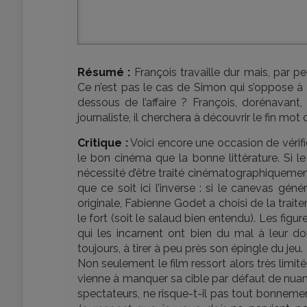
Résumé :
François travaille dur mais, par pe
Ce n’est pas le cas de Simon qui s’oppose à la
dessous de l’affaire ? François, dorénavant,
journaliste, il cherchera à découvrir le fin mot de
Critique :
Voici encore une occasion de vérifie
le bon cinéma que la bonne littérature. Si l
nécessité d’être traité cinématographiquement
que ce soit ici l’inverse : si le canevas génér
originale, Fabienne Godet a choisi de la trait
le fort (soit le salaud bien entendu). Les fig
qui les incarnent ont bien du mal à leur d
toujours, à tirer à peu près son épingle du jeu.
Non seulement le film ressort alors très limité
vienne à manquer sa cible par défaut de nuanc
spectateurs, ne risque-t-il pas tout bonnement