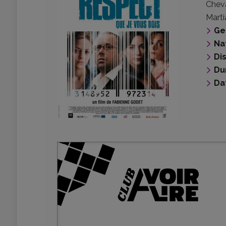
Cheva
Marti
Ge
Na
Di
Du
Da