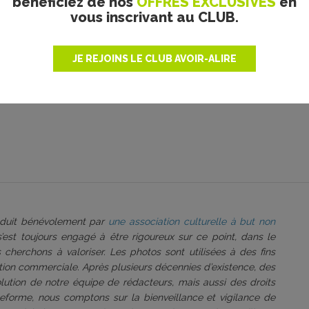
bénéficiez de nos
OFFRES EXCLUSIVES
en
vous inscrivant au CLUB.
JE REJOINS LE CLUB AVOIR-ALIRE
le. Merci d’indiquer ci-dessous l’identifiant personnel qui vous a été fourni. Si vou
roduit bénévolement par
une association culturelle à but non
 s’est toujours engagé à être rigoureux sur ce point, dans le
 cherchons à valoriser. Les photos sont utilisées à des fins
tation commerciale. Après plusieurs décennies d’existence, des
volution de notre équipe de rédacteurs, mais aussi des droits
ateforme, nous comptons sur la bienveillance et vigilance de