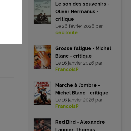
Le son des souvenirs -
Oliver Hermanus -
critique
Le
26 février 2026
par
s n’êtes
ceciloule
Grosse fatigue - Michel
Blanc - critique
Le
16 janvier 2026
par
FrancoisP
Marche à l’ombre -
Michel Blanc - critique
Le
16 janvier 2026
par
FrancoisP
Red Bird - Alexandre
Laugier, Thomas