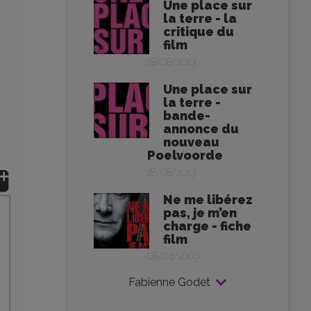
Une place sur
la terre - la
critique du
film
28/08/2013
Une place sur
la terre -
bande-
annonce du
nouveau
Poelvoorde
28/08/2013
Ne me libérez
pas, je m’en
charge - fiche
film
08/04/2009
Fabienne Godet