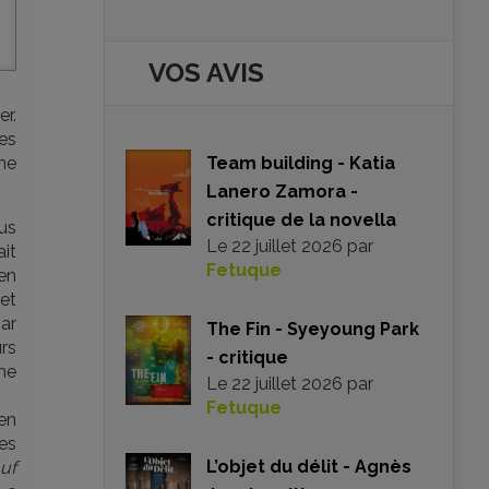
VOS AVIS
er.
les
une
Team building - Katia
Lanero Zamora -
critique de la novella
lus
Le
22 juillet 2026
par
ait
Fetuque
ien
 et
par
The Fin - Syeyoung Park
urs
- critique
me
Le
22 juillet 2026
par
Fetuque
 en
des
L’objet du délit - Agnès
uf