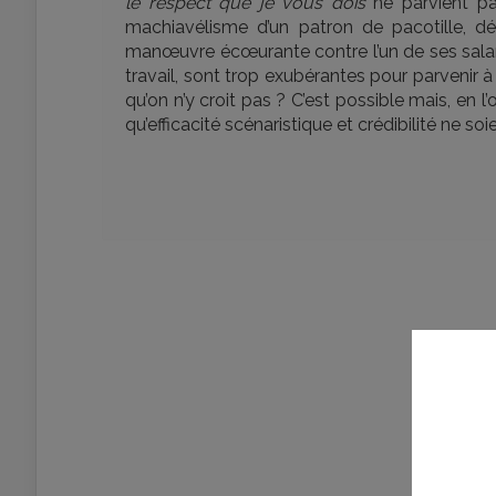
le respect que je vous dois
ne parvient pa
machiavélisme d’un patron de pacotille, dé
manœuvre écœurante contre l’un de ses sala
travail, sont trop exubérantes pour parvenir à 
qu’on n’y croit pas ? C’est possible mais, en l’o
qu’efficacité scénaristique et crédibilité ne s