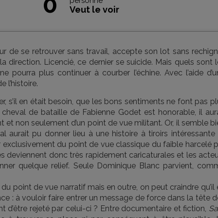
0
personne
Veut le voir
ur de se retrouver sans travail, accepte son lot sans rechign
 direction. Licencié, ce dernier se suicide. Mais quels sont 
 ne pourra plus continuer à courber l’échine. Avec l’aide d’
 l’histoire.
r, s’il en était besoin, que les bons sentiments ne font pas p
e cheval de bataille de Fabienne Godet est honorable, il aur
 et non seulement d’un point de vue militant. Or, il semble b
al aurait pu donner lieu à une histoire à tiroirs intéressante
er exclusivement du point de vue classique du faible harcelé 
ures deviennent donc très rapidement caricaturales et les acte
onner quelque relief. Seule Dominique Blanc parvient, com
 du point de vue narratif mais en outre, on peut craindre qu’il
e : à vouloir faire entrer un message de force dans la tête 
 d’être rejeté par celui-ci ? Entre documentaire et fiction,
Sa