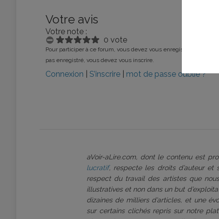
Votre avis
Votre note :
0 vote
Pour participer à ce forum, vous devez vous enregistrer au préalab
pas enregistré, vous devez vous inscrire.
Connexion
|
S’inscrire
|
mot de passe oublié ?
aVoir-aLire.com, dont le contenu est p
lucratif
, respecte les droits d’auteur et
respect du travail des artistes que nous
illustratives et non dans un but d’exploi
dizaines de milliers d’articles, et une é
sur certains clichés repris sur notre pl