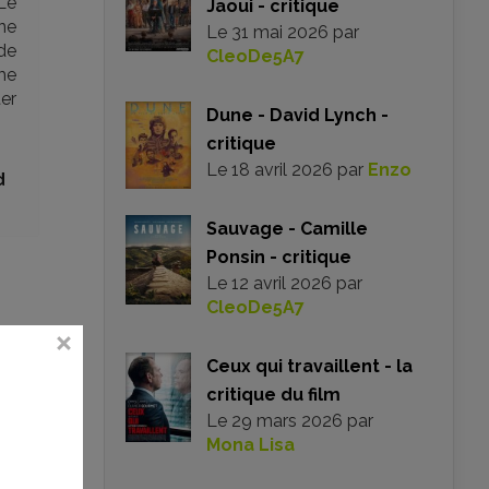
Le
Jaoui - critique
ne
Le
31 mai 2026
par
de
CleoDe5A7
ême
ter
Dune - David Lynch -
critique
Le
18 avril 2026
par
Enzo
d
Sauvage - Camille
Ponsin - critique
Le
12 avril 2026
par
CleoDe5A7
Ceux qui travaillent - la
critique du film
Le
29 mars 2026
par
Mona Lisa