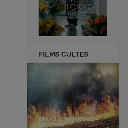
FILMS
CULTES
RRR - S. S. RAJAMOULI -
CRITIQUE