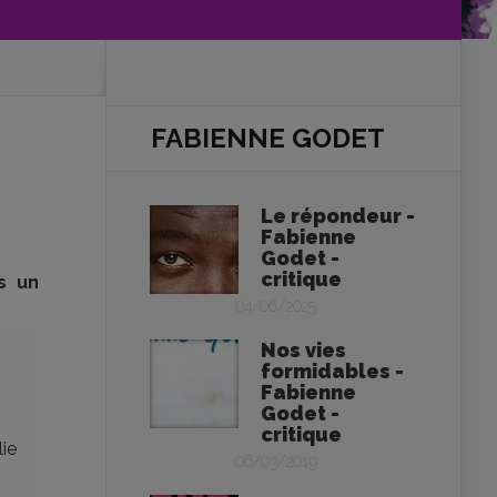
FABIENNE GODET
Le répondeur -
Fabienne
Godet -
critique
s un
04/06/2025
Nos vies
formidables -
Fabienne
Godet -
critique
lie
06/03/2019