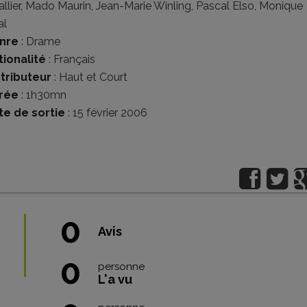
llier
,
Mado Maurin
,
Jean-Marie Winling
,
Pascal Elso
,
Monique
al
nre
:
Drame
tionalité
:
Français
stributeur
:
Haut et Court
rée
: 1h30mn
te de sortie
: 15 février 2006
0
Avis
0
personne
L'a vu