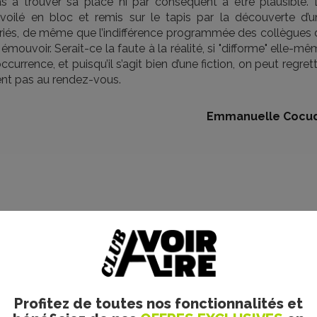
s à trouver sa place ni par conséquent à être plausible. 
voilé en bloc et remis sur le tapis par la découverte d’u
riés, de même que l’indifférence programmée des collègues 
émouvoir. Serait-ce la faute à la réalité, si "difforme" elle-m
ccurrence, et puisqu’il s’agit bien d’une fiction, on peut regret
oient pas au rendez-vous.
Emmanuelle Cocu
Profitez de toutes nos fonctionnalités et