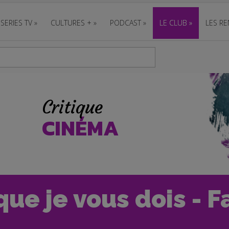
SERIES TV
»
CULTURES +
»
PODCAST
»
LE CLUB
»
LES RE
Critique
CINÉMA
que je vous dois - 