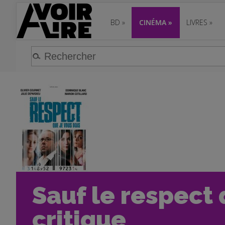
BD
»
CINÉMA
»
LIVRES
»
Sauf le respect 
critique