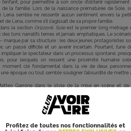
l’enfant, pour permettre à son oncle d’obtenir rapidement 
n de la famille. Lors de la naissance prématurée de Sole, s
si Lena semble ne ressentir aucun sentiment envers la petit
de Lena, comme s’il s’agissait de sa propre famille.
 dans la section
Orizzonti
,
Sole
est le premier long métrage 
vec des tons narratifs ternes et jamais emphatiques. Le scénari
– marque par sa structure : les deux jeunes protagonistes so
un passé difficile et un avenir incertain. Pourtant, l’une d
 à impliquer le spectateur dans un processus spontané, presq
ages, pour lesquels on ressent une proximité humaine sobr
un moment clé fondamental dans la vie de deux personnes
à une époque où tout semble souligner l’absurdité de mettre 
r Matteo Garrone dans le style de la mise en scène et de 
tains récits des frères Dardenne. L’utilisation du ratio 4/3 (
 ses personnages, dont sa caméra ne se sépare jamais, tout 
maniéristes. La jeune Sandra Drzymalska confirme son gra
tion du talent de Claudio Segaluscio, acteur non professionnel, 
Profitez de toutes nos fonctionnalités et