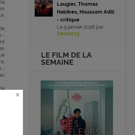
la
Laugier, Thomas
on
Habibes, Houssam Adili
e,
- critique
Le
9 janvier 2026
par
de
Dexter75
o -
nt
es
LE FILM DE
LA
ue
SEMAINE
e,
 ;
au
la
1 :
en
nd
ici