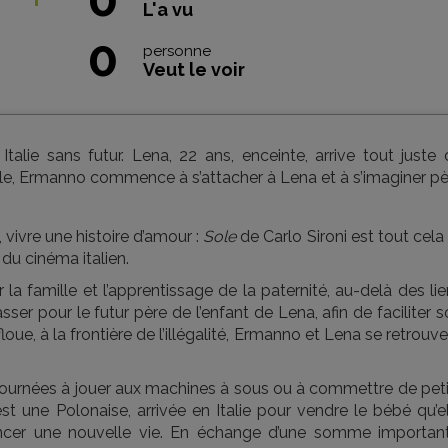
L'a vu
0
personne
Veut le voir
lie sans futur. Lena, 22 ans, enceinte, arrive tout juste 
 elle, Ermanno commence à s’attacher à Lena et à s’imaginer p
vivre une histoire d’amour :
Sole
de Carlo Sironi est tout cela
du cinéma italien.
la famille et l’apprentissage de la paternité, au-delà des li
ser pour le futur père de l’enfant de Lena, afin de faciliter 
oue, à la frontière de l’illégalité, Ermanno et Lena se retrouv
ournées à jouer aux machines à sous ou à commettre de peti
st une Polonaise, arrivée en Italie pour vendre le bébé qu’e
cer une nouvelle vie. En échange d’une somme important