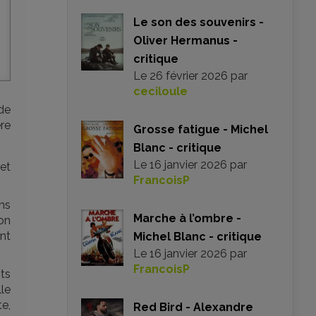
Le son des souvenirs -
Oliver Hermanus -
critique
Le
26 février 2026
par
ceciloule
de
ère
Grosse fatigue - Michel
Blanc - critique
Le
16 janvier 2026
par
 et
FrancoisP
ens
Marche à l’ombre -
son
ent
Michel Blanc - critique
Le
16 janvier 2026
par
FrancoisP
ts
lle
e,
Red Bird - Alexandre