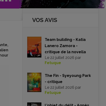
VOS AVIS
Team building - Katia
ante,
Lanero Zamora -
alien
critique de la novella
amour
Le
22 juillet 2026
par
Fetuque
The Fin - Syeyoung Park
- critique
Le
22 juillet 2026
par
Fetuque
L’objet du délit - Agnès