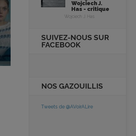
Wojciech J.
Has - critique
Wojciech J. Has
SUIVEZ-NOUS SUR
FACEBOOK
NOS
GAZOUILLIS
Tweets de @AVoirALire