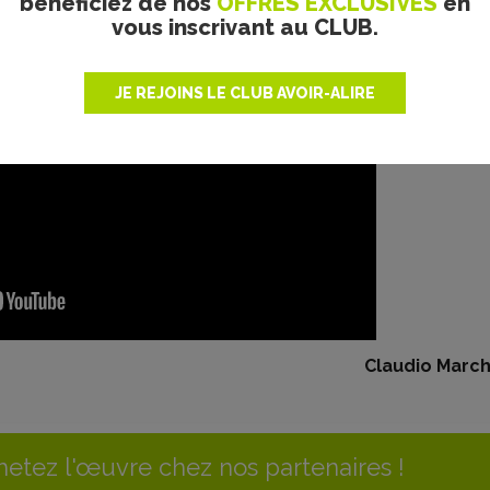
bénéficiez de nos
OFFRES EXCLUSIVES
en
vous inscrivant au CLUB.
JE REJOINS LE CLUB AVOIR-ALIRE
Claudio March
etez l'œuvre chez nos partenaires !