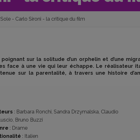
Sole - Carlo Sironi - la critique du film
t poignant sur la solitude d’un orphelin et d’une migr
es face à une vie qui leur échappe. Le réalisateur it
tenue sur la parentalité, à travers une histoire d’
teurs
:
Barbara Ronchi
,
Sandra Drzymalska
,
Claudio
luscio
,
Bruno Buzzi
nre
:
Drame
tionalité
:
Italien