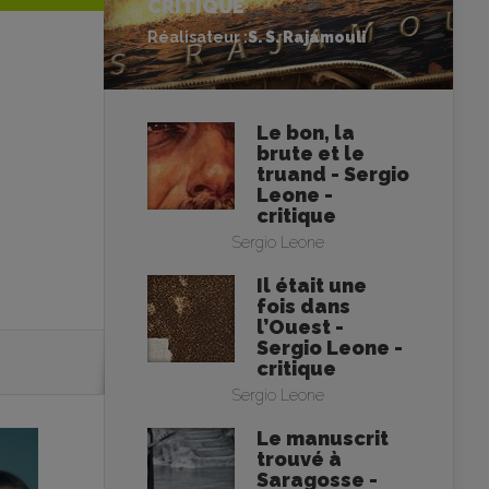
CRITIQUE
Réalisateur :
S. S. Rajamouli
Le bon, la
brute et le
truand - Sergio
Leone -
critique
Sergio Leone
Il était une
fois dans
l’Ouest -
Sergio Leone -
critique
Sergio Leone
Le manuscrit
trouvé à
Saragosse -