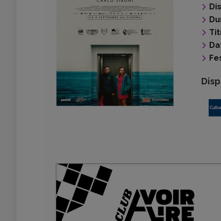
Di
Du
Tit
Da
Fes
Disp