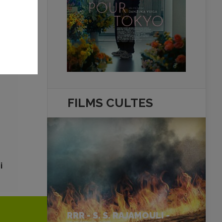
FILMS
CULTES
i
RRR - S. S. RAJAMOULI -