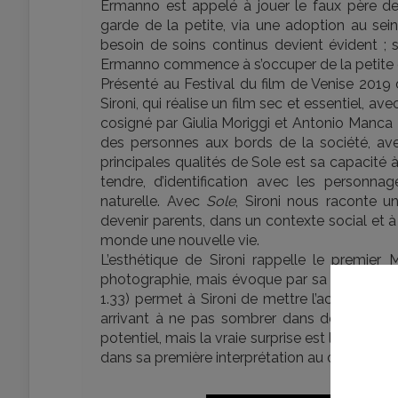
Ermanno est appelé à jouer le faux père de 
garde de la petite, via une adoption au sei
besoin de soins continus devient évident ; 
Ermanno commence à s’occuper de la petite et 
Présenté au Festival du film de Venise 2019
Sironi, qui réalise un film sec et essentiel, a
cosigné par Giulia Moriggi et Antonio Manca 
des personnes aux bords de la société, avec 
principales qualités de Sole est sa capacité
tendre, d’identification avec les personn
naturelle. Avec
Sole
, Sironi nous raconte 
devenir parents, dans un contexte social et 
monde une nouvelle vie.
L’esthétique de Sironi rappelle le premie
photographie, mais évoque par sa narration cer
1.33) permet à Sironi de mettre l’accent sur
arrivant à ne pas sombrer dans des excès 
potentiel, mais la vraie surprise est la révéla
dans sa première interprétation au cinéma.