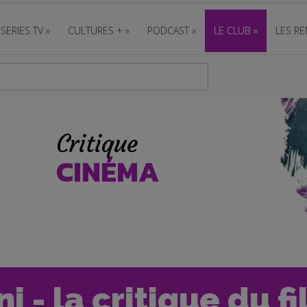
SERIES TV
»
CULTURES +
»
PODCAST
»
LE CLUB
»
LES RE
Critique
CINÉMA
ni - la critique du f