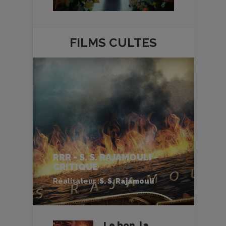
FILMS
CULTES
RRR - S. S. RAJAMOULI -
CRITIQUE
Réalisateur :
S. S. Rajamouli
Le bon, la