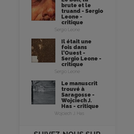
brute et le
truand - Sergio
Leone -
critique
Sergio Leone
Il était une
fois dans
l’Ouest -
Sergio Leone -
critique
Sergio Leone
Le manuscrit
trouvé à
Saragosse -
Wojciech J.
Has - critique
Wojciech J. Has