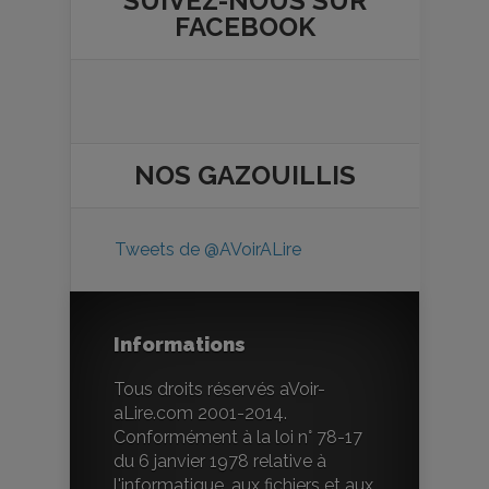
SUIVEZ-NOUS SUR
FACEBOOK
NOS
GAZOUILLIS
Tweets de @AVoirALire
Informations
Tous droits réservés aVoir-
aLire.com 2001-2014.
Conformément à la loi n° 78-17
du 6 janvier 1978 relative à
l'informatique, aux fichiers et aux