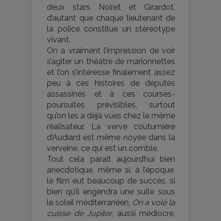
deux stars Noiret et Girardot,
d’autant que chaque lieutenant de
la police constitue un stéréotype
vivant.
On a vraiment l’impression de voir
s’agiter un théâtre de marionnettes
et l’on s’intéresse finalement assez
peu à ces histoires de députés
assassinés et à ces courses-
poursuites prévisibles, surtout
qu’on les a déjà vues chez le même
réalisateur. La verve coutumière
d’Audiard est même noyée dans la
verveine, ce qui est un comble.
Tout cela paraît aujourd’hui bien
anecdotique, même si, à l’époque,
le film eut beaucoup de succès, si
bien qu’il engendra une suite sous
le soleil méditerranéen,
On a volé la
cuisse de Jupiter
, aussi médiocre,