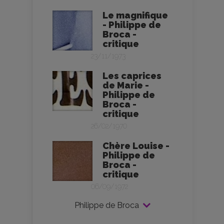
Le magnifique
- Philippe de
Broca -
critique
23/11/1973
Les caprices
de Marie -
Philippe de
Broca -
critique
26/02/1970
Chère Louise -
Philippe de
Broca -
critique
06/09/1972
Philippe de Broca