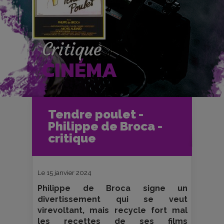
Critique
CINÉMA
Accueil
Cinéma
Tendre poulet -
Critiques et fiches films
Philippe de Broca -
Tendre poulet - Philippe de Broca -
critique
critique
Le 15 janvier 2024
Philippe de Broca signe un
divertissement qui se veut
virevoltant, mais recycle fort mal
les recettes de ses films