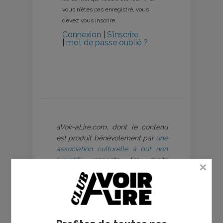
vous n’êtes pas enregistré, vous
devez vous inscrire.
Connexion
|
S’inscrire
|
mot de passe oublié ?
aVoir-aLire.com, dont le contenu
est produit bénévolement par
une
association culturelle à but non
lucratif
, respecte les droits
d’auteur et s’est toujours engagé à
être rigoureux sur ce point, dans
le respect du travail des artistes
que nous cherchons à valoriser.
Les photos sont utilisées à des