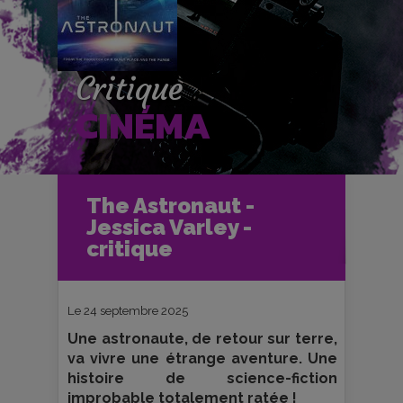
Critique
CINÉMA
Accueil
Cinéma
The Astronaut -
Critiques et fiches films
Jessica Varley -
The Astronaut - Jessica Varley -
critique
critique
Le 24 septembre 2025
Une astronaute, de retour sur terre,
va vivre une étrange aventure. Une
histoire de science-fiction
improbable totalement ratée !