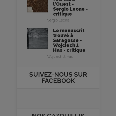
l’Ouest -
Sergio Leone -
critique
Sergio Leone
Le manuscrit
trouvé à
Saragosse -
Wojciech J.
Has - critique
Wojciech J. Has
SUIVEZ-NOUS SUR
FACEBOOK
NOS
GAZOUILLIS