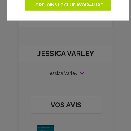
ou ajoutés. Nous nous engageons
JE REJOINS LE CLUB AVOIR-ALIRE
à retirer toutes photos litigieuses.
Merci pour votre compréhension.
JESSICA VARLEY
Jessica Varley
VOS AVIS