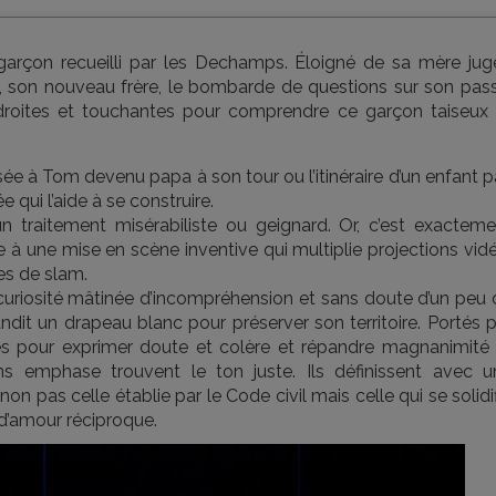
 garçon recueilli par les Dechamps. Éloigné de sa mère jug
ille, son nouveau frère, le bombarde de questions sur son pas
adroites et touchantes pour comprendre ce garçon taiseux 
e à Tom devenu papa à son tour ou l’itinéraire d’un enfant p
 qui l’aide à se construire.
 un traitement misérabiliste ou geignard. Or, c’est exacteme
ce à une mise en scène inventive qui multiplie projections vid
s de slam.
a curiosité mâtinée d’incompréhension et sans doute d’un peu
andit un drapeau blanc pour préserver son territoire. Portés 
llés pour exprimer doute et colère et répandre magnanimité 
s emphase trouvent le ton juste. Ils définissent avec u
on pas celle établie par le Code civil mais celle qui se solidi
 d’amour réciproque.