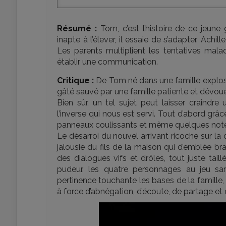
Résumé :
Tom, c’est l’histoire de ce jeune
inapte à l’élever, il essaie de s’adapter. Ach
Les parents multiplient les tentatives mal
établir une communication.
Critique :
De Tom né dans une famille explosé
gâté sauvé par une famille patiente et dévouée
Bien sûr, un tel sujet peut laisser craindre
l’inverse qui nous est servi. Tout d’abord grâ
panneaux coulissants et même quelques note
Le désarroi du nouvel arrivant ricoche sur l
jalousie du fils de la maison qui d’emblée br
des dialogues vifs et drôles, tout juste tai
pudeur, les quatre personnages au jeu san
pertinence touchante les bases de la famille, n
à force d’abnégation, d’écoute, de partage et