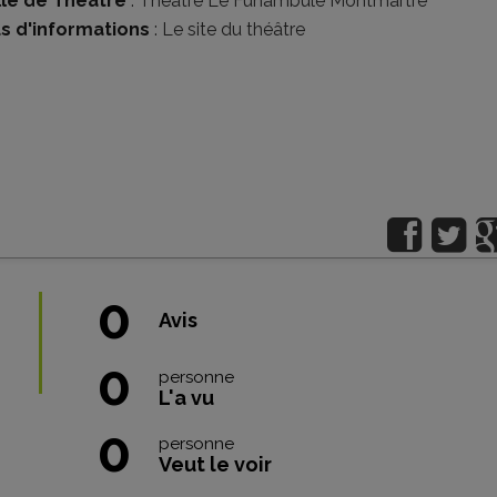
lle de Théâtre
:
Théâtre Le Funambule Montmartre
us d'informations
:
Le site du théâtre
0
Avis
0
personne
L'a vu
0
personne
Veut le voir