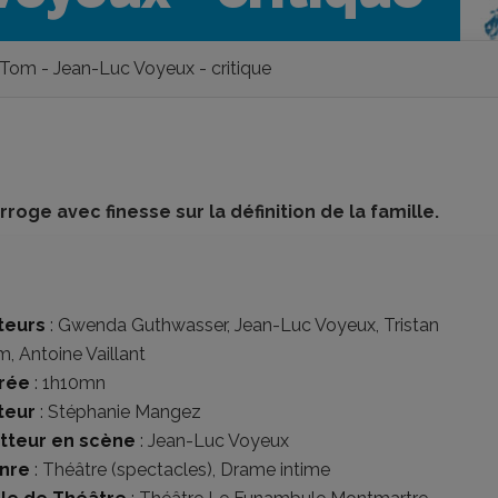
Tom - Jean-Luc Voyeux - critique
oge avec finesse sur la définition de la famille.
teurs
:
Gwenda Guthwasser
,
Jean-Luc Voyeux
,
Tristan
am
,
Antoine Vaillant
rée
: 1h10mn
teur
:
Stéphanie Mangez
tteur en scène
:
Jean-Luc Voyeux
nre
:
Théâtre (spectacles)
,
Drame intime