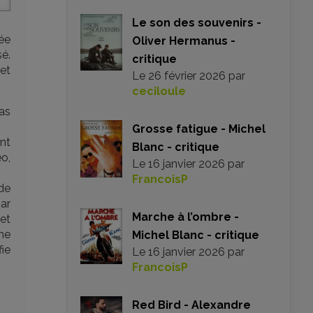
Le son des souvenirs -
ée
Oliver Hermanus -
sé.
critique
et
Le
26 février 2026
par
ceciloule
as
Grosse fatigue - Michel
nt
Blanc - critique
éo,
Le
16 janvier 2026
par
FrancoisP
 de
par
Marche à l’ombre -
et
ne
Michel Blanc - critique
fie
Le
16 janvier 2026
par
FrancoisP
Red Bird - Alexandre