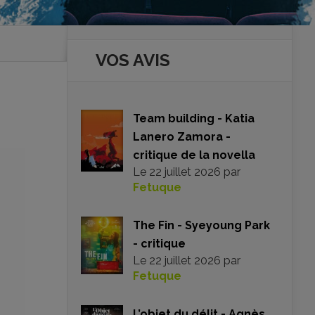
VOS AVIS
Team building - Katia
Lanero Zamora -
critique de la novella
Le
22 juillet 2026
par
Fetuque
The Fin - Syeyoung Park
- critique
Le
22 juillet 2026
par
Fetuque
L’objet du délit - Agnès