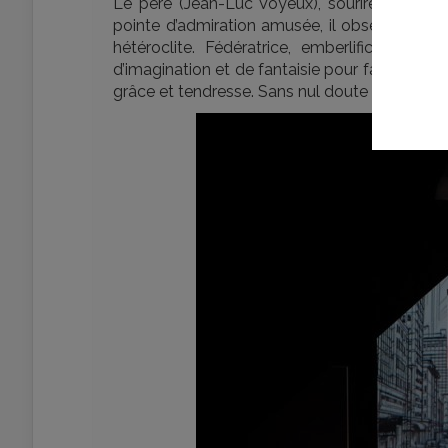
Le père (Jean-Luc Voyeux), sourire doux et r
pointe d’admiration amusée, il observe la 
hétéroclite. Fédératrice, emberlificotée e
d’imagination et de fantaisie pour faire régne
grâce et tendresse. Sans nul doute une interpr