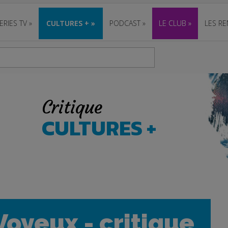
ERIES TV
»
CULTURES +
»
PODCAST
»
LE CLUB
»
LES RE
Critique
CULTURES +
oyeux - critique