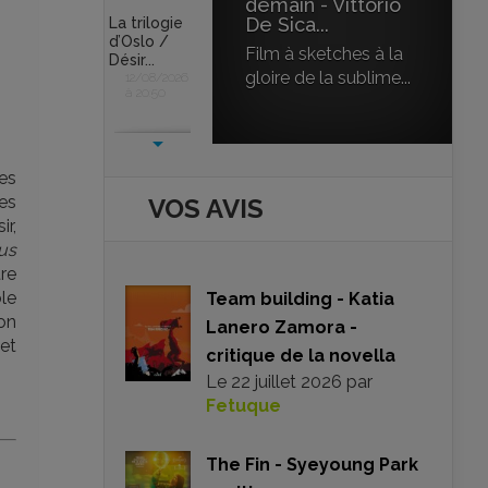
demain - Vittorio
De Sica...
La trilogie
d’Oslo /
Film à sketches à la
Désir...
gloire de la sublime...
12/08/2026
à 20:50
es
es
VOS AVIS
ir,
us
tre
le
Team building - Katia
’on
Lanero Zamora -
 et
critique de la novella
Le
22 juillet 2026
par
Fetuque
The Fin - Syeyoung Park