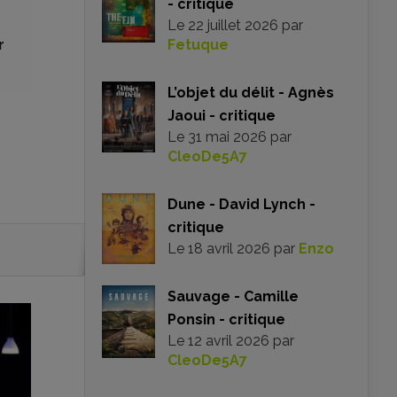
- critique
Le
22 juillet 2026
par
r
Fetuque
L’objet du délit - Agnès
Jaoui - critique
Le
31 mai 2026
par
CleoDe5A7
Dune - David Lynch -
critique
Le
18 avril 2026
par
Enzo
Sauvage - Camille
Ponsin - critique
Le
12 avril 2026
par
CleoDe5A7