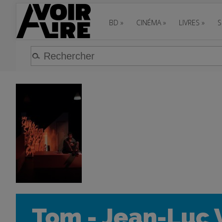
BD
»
CINÉMA
»
LIVRES
»
S
Tom - Jean-Luc V