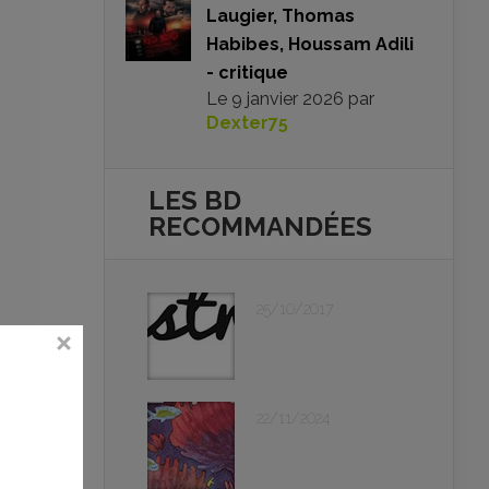
Laugier, Thomas
Habibes, Houssam Adili
- critique
Le
9 janvier 2026
par
Dexter75
LES BD
RECOMMANDÉES
25/10/2017
22/11/2024