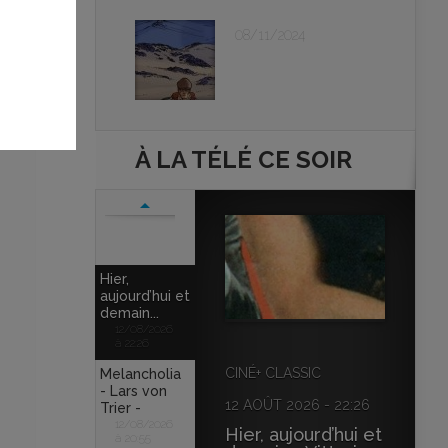
ne
ge
08/11/2024
rs
age
.
À LA TÉLÉ CE SOIR
Hier,
aujourd’hui et
demain...
12/08/2026
à 22:26
CINÉ+ CLASSIC
Melancholia
- Lars von
12 AOÛT 2026 - 22:26
Trier -
12/08/2026
Hier, aujourd’hui et
à 20:55