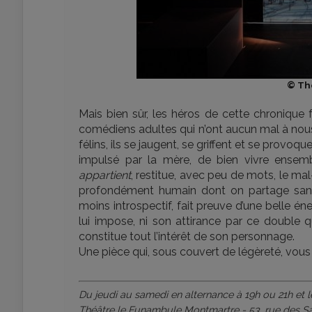
© Th
Mais bien sûr, les héros de cette chronique 
comédiens adultes qui n’ont aucun mal à nous
félins, ils se jaugent, se griffent et se provo
impulsé par la mère, de bien vivre ensemb
appartient
, restitue, avec peu de mots, le mal
profondément humain dont on partage sans 
moins introspectif, fait preuve d’une belle én
lui impose, ni son attirance par ce double qu
constitue tout l’intérêt de son personnage.
Une pièce qui, sous couvert de légèreté, vous
Du jeudi au samedi en alternance à 19h ou 21h et
Théâtre le Funambule Montmartre - 53, rue des Sa