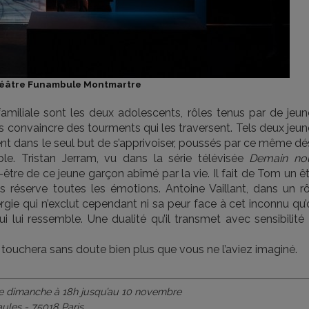
éâtre Funambule Montmartre
familiale sont les deux adolescents, rôles tenus par de jeun
 convaincre des tourments qui les traversent. Tels deux jeun
quent dans le seul but de s’apprivoiser, poussés par ce même dés
le. Tristan Jerram, vu dans la série télévisée
Demain no
-être de ce jeune garçon abîmé par la vie. Il fait de Tom un ê
réserve toutes les émotions. Antoine Vaillant, dans un rô
ergie qui n’exclut cependant ni sa peur face à cet inconnu qu
i lui ressemble. Une dualité qu’il transmet avec sensibilité
 touchera sans doute bien plus que vous ne l’aviez imaginé.
 le dimanche à 18h jusqu’au 10 novembre
ules - 75018 Paris