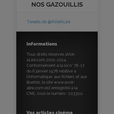
NOS
GAZOUILLIS
Tweets de @AVoirALire
Informations
Tous droits réservés aVoir-
aLire.com 2001-2014.
Conformément à la loi n° 78-17
du 6 janvier 1978 relative à
l'informatique, aux fichiers et aux
libertés, le site www.avoir-
alire.com est enregistré à la
CNIL sous le numéro : 1033111.
Vos articles cinéma