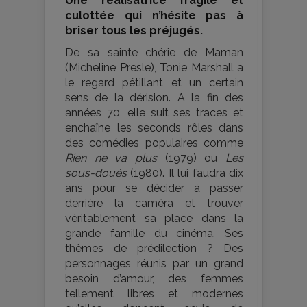
Une réalisatrice fragile et
culottée qui n’hésite pas à
briser tous les préjugés.
De sa sainte chérie de Maman
(Micheline Presle), Tonie Marshall a
le regard pétillant et un certain
sens de la dérision. A la fin des
années 70, elle suit ses traces et
enchaîne les seconds rôles dans
des comédies populaires comme
Rien ne va plus
(1979) ou
Les
sous-doués
(1980). Il lui faudra dix
ans pour se décider à passer
derrière la caméra et trouver
véritablement sa place dans la
grande famille du cinéma. Ses
thèmes de prédilection ? Des
personnages réunis par un grand
besoin d’amour, des femmes
tellement libres et modernes