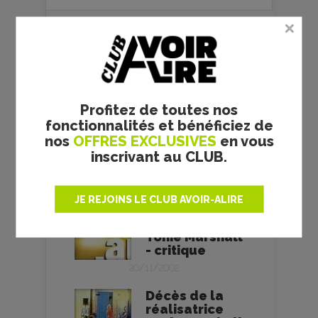
TONIE MARSHALL
Profitez de toutes nos
Vénus Beauté
fonctionnalités et bénéficiez de
(Institut) -
nos
OFFRES EXCLUSIVES
en vous
Tonie Marshall
inscrivant au CLUB.
- critique
03/02/1999
JE REJOINS LE CLUB AVOIR-ALIRE
Au plus près
du paradis -
Tonie Marshall
- critique
20/11/2002
Décès de la
réalisatrice