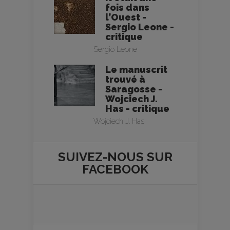
fois dans
l’Ouest -
Sergio Leone -
critique
Sergio Leone
Le manuscrit
trouvé à
Saragosse -
Wojciech J.
Has - critique
Wojciech J. Has
SUIVEZ-NOUS SUR
FACEBOOK