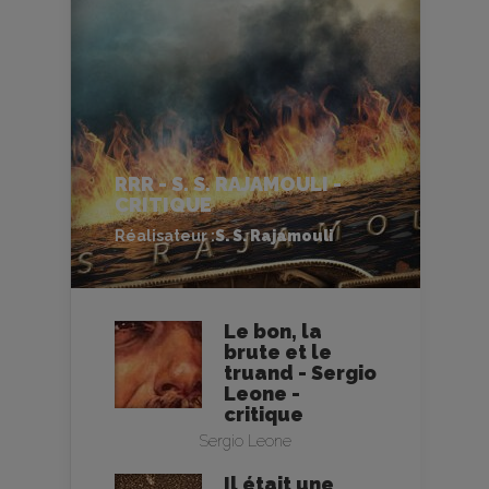
RRR - S. S. RAJAMOULI -
CRITIQUE
Réalisateur :
S. S. Rajamouli
Le bon, la
brute et le
truand - Sergio
Leone -
critique
Sergio Leone
Il était une