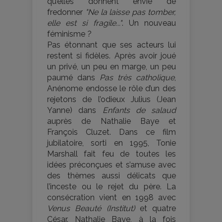
qu’elles donnent envie de
fredonner
"Ne la laisse pas tomber,
elle est si fragile..."
. Un nouveau
féminisme ?
Pas étonnant que ses acteurs lui
restent si fidèles. Après avoir joué
un privé, un peu en marge, un peu
paumé dans
Pas très catholique
,
Anénome endosse le rôle d’un des
rejetons de l’odieux Julius (Jean
Yanne) dans
Enfants de salaud
auprès de Nathalie Baye et
François Cluzet. Dans ce film
jubilatoire, sorti en 1995, Tonie
Marshall fait feu de toutes les
idées préconçues et s’amuse avec
des thèmes aussi délicats que
l’inceste ou le rejet du père. La
consécration vient en 1998 avec
Venus Beauté (Institut)
et quatre
César. Nathalie Baye, à la fois