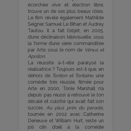
écorchée vive et électron libre,
trouve un de ses plus beaux rôles.
Le film révèle également Mathilde
Seigner, Samuel Le Bihan et Audrey
Tautou. Il a fait l’objet, en 2005,
d’une déclinaison télévisuelle, sous
la forme d’une série commanditée
par Arte sous le nom de
Vénus et
Apollon
.
La réussite a-t-elle paralysé la
réalisatrice ? Toujours est-il que, en
dehors de
Tonton et Tontaine
, une
comédie très réussie, filmée pour
Arte en 2000, Tonie Marshall n’a
depuis pas réussi à retrouvé le ton
décalé et culotté qui avait fait son
succès.
Au plus près du paradis
,
tournée en 2002 avec Catherine
Deneuve et William Hurt, reste un
joli clin d’œil à la comédie