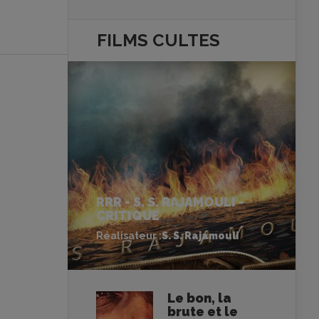
FILMS
CULTES
RRR - S. S. RAJAMOULI -
CRITIQUE
Réalisateur :
S. S. Rajamouli
Le bon, la
brute et le