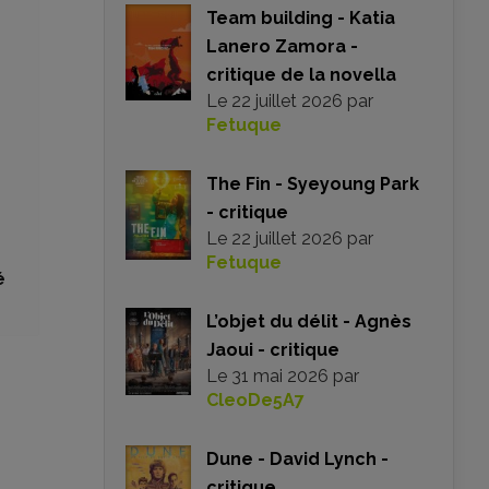
Team building - Katia
Lanero Zamora -
critique de la novella
Le
22 juillet 2026
par
Fetuque
The Fin - Syeyoung Park
- critique
Le
22 juillet 2026
par
Fetuque
é
L’objet du délit - Agnès
Jaoui - critique
Le
31 mai 2026
par
CleoDe5A7
Dune - David Lynch -
critique