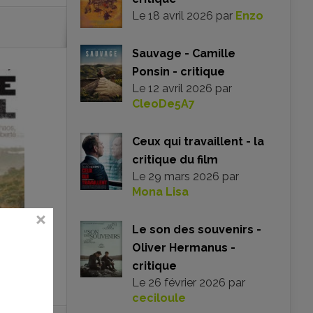
Le
18 avril 2026
par
Enzo
Sauvage - Camille
Ponsin - critique
Le
12 avril 2026
par
CleoDe5A7
Ceux qui travaillent - la
critique du film
Le
29 mars 2026
par
Mona Lisa
Le son des souvenirs -
Oliver Hermanus -
critique
Le
26 février 2026
par
ceciloule