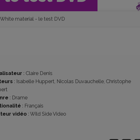
White material - le test DVD
alisateur
:
Claire Denis
teurs
:
Isabelle Huppert
,
Nicolas Duvauchelle
,
Christophe
ert
nre
:
Drame
tionalité
:
Français
iteur vidéo
:
Wild Side Video