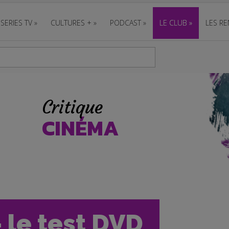
SERIES TV
»
CULTURES +
»
PODCAST
»
LE CLUB
»
LES RE
Critique
CINÉMA
 le test DVD