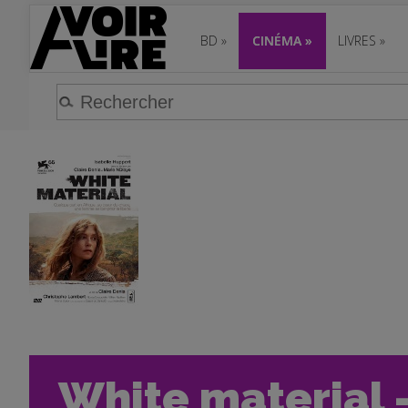
BD
»
CINÉMA
»
LIVRES
»
White material -