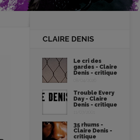
CLAIRE DENIS
Le cri des
gardes - Claire
Denis - critique
08/04/2026
Trouble Every
Day - Claire
Denis - critique
11/07/2001
35 rhums -
Claire Denis -
critique