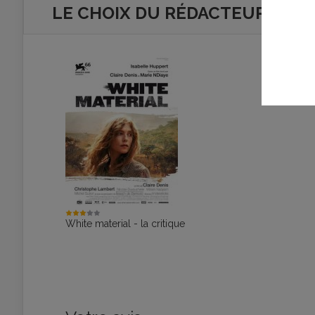
LE CHOIX DU RÉDACTEUR
White material - la critique