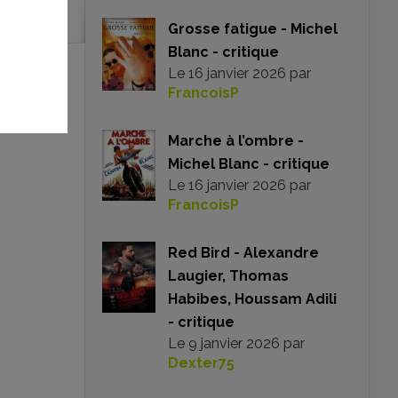
Grosse fatigue - Michel
Blanc - critique
Le
16 janvier 2026
par
FrancoisP
Marche à l’ombre -
Michel Blanc - critique
Le
16 janvier 2026
par
FrancoisP
Red Bird - Alexandre
Laugier, Thomas
Habibes, Houssam Adili
- critique
Le
9 janvier 2026
par
Dexter75